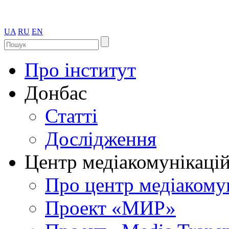
UA
RU
EN
Про інститут
Донбас
Статті
Дослідження
Центр медіакомунікаці
Про центр медіакому
Проект «МИР»