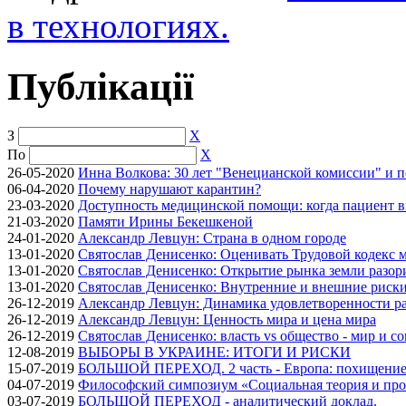
в технологиях.
Публікації
З
X
По
X
26-05-2020
Инна Волкова: 30 лет "Венецианской комиссии" и 
06-04-2020
Почему нарушают карантин?
23-03-2020
Доступность медицинской помощи: когда пациент в
21-03-2020
Памяти Ирины Бекешкеной
24-01-2020
Александр Левцун: Страна в одном городе
13-01-2020
Святослав Денисенко: Оценивать Трудовой кодекс м
13-01-2020
Святослав Денисенко: Открытие рынка земли разори
13-01-2020
Святослав Денисенко: Внутренние и внешние риски 
26-12-2019
Александр Левцун: Динамика удовлетворенности ра
26-12-2019
Александр Левцун: Ценность мира и цена мира
26-12-2019
Святослав Денисенко: власть vs общество - мир и с
12-08-2019
ВЫБОРЫ В УКРАИНЕ: ИТОГИ И РИСКИ
15-07-2019
БОЛЬШОЙ ПЕРЕХОД. 2 часть - Европа: похищение
04-07-2019
Философский симпозиум «Социальная теория и про
03-07-2019
БОЛЬШОЙ ПЕРЕХОД - аналитический доклад.