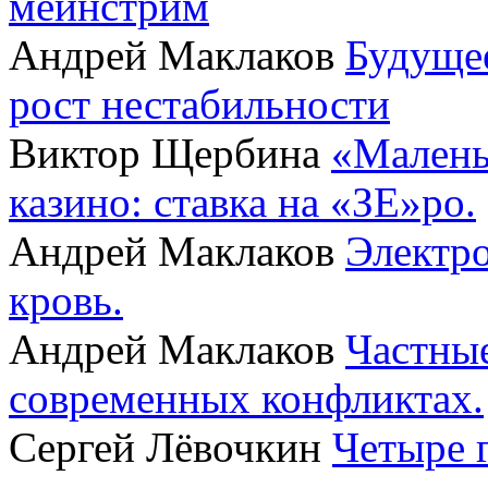
мейнстрим
Андрей Маклаков
Будущее
рост нестабильности
Виктор Щербина
«Малень
казино: ставка на «ЗЕ»ро.
Андрей Маклаков
Электро
кровь.
Андрей Маклаков
Частные
современных конфликтах.
Сергей Лёвочкин
Четыре 