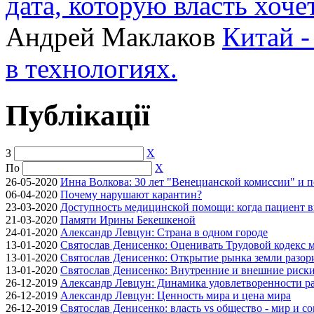
дата, которую власть хоче
Андрей Маклаков
Китай -
в технологиях.
Публікації
З
X
По
X
26-05-2020
Инна Волкова: 30 лет "Венецианской комиссии" и 
06-04-2020
Почему нарушают карантин?
23-03-2020
Доступность медицинской помощи: когда пациент в
21-03-2020
Памяти Ирины Бекешкеной
24-01-2020
Александр Левцун: Страна в одном городе
13-01-2020
Святослав Денисенко: Оценивать Трудовой кодекс м
13-01-2020
Святослав Денисенко: Открытие рынка земли разори
13-01-2020
Святослав Денисенко: Внутренние и внешние риски 
26-12-2019
Александр Левцун: Динамика удовлетворенности ра
26-12-2019
Александр Левцун: Ценность мира и цена мира
26-12-2019
Святослав Денисенко: власть vs общество - мир и с