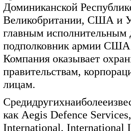
Доминиканской Республике
Великобритании, США и У
главным исполнительным 
подполковник армии США в
Компания оказывает охран
правительствам, корпорац
лицам.
Среди
других
наиболее
изве
как
Aegis Defence Services,
International, International