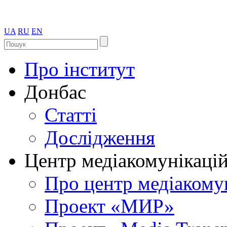
UA
RU
EN
Про інститут
Донбас
Статті
Дослідження
Центр медіакомунікаці
Про центр медіакому
Проект «МИР»