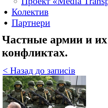
Проект «Media Trans
Колектив
Партнери
Частные армии и их
конфликтах.
< Назад до записів