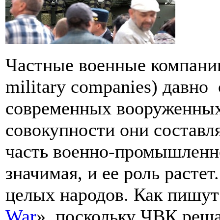
Частные военные компани
military companies) давно
современных вооруженных
совокупности они состав
часть военно-промышленно
значимая, и ее роль расте
целых народов. Как пишут
War
», поскольку ЧВК реша