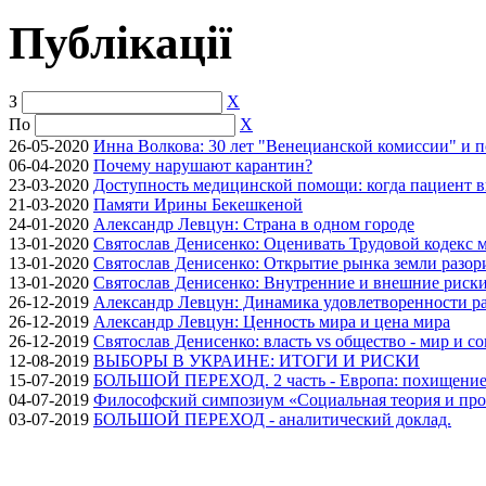
Публікації
З
X
По
X
26-05-2020
Инна Волкова: 30 лет "Венецианской комиссии" и 
06-04-2020
Почему нарушают карантин?
23-03-2020
Доступность медицинской помощи: когда пациент в
21-03-2020
Памяти Ирины Бекешкеной
24-01-2020
Александр Левцун: Страна в одном городе
13-01-2020
Святослав Денисенко: Оценивать Трудовой кодекс м
13-01-2020
Святослав Денисенко: Открытие рынка земли разори
13-01-2020
Святослав Денисенко: Внутренние и внешние риски 
26-12-2019
Александр Левцун: Динамика удовлетворенности ра
26-12-2019
Александр Левцун: Ценность мира и цена мира
26-12-2019
Святослав Денисенко: власть vs общество - мир и с
12-08-2019
ВЫБОРЫ В УКРАИНЕ: ИТОГИ И РИСКИ
15-07-2019
БОЛЬШОЙ ПЕРЕХОД. 2 часть - Европа: похищение
04-07-2019
Философский симпозиум «Социальная теория и про
03-07-2019
БОЛЬШОЙ ПЕРЕХОД - аналитический доклад.