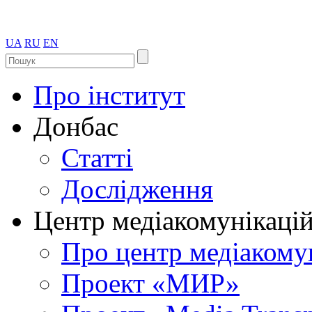
UA
RU
EN
Про інститут
Донбас
Статті
Дослідження
Центр медіакомунікаці
Про центр медіакому
Проект «МИР»