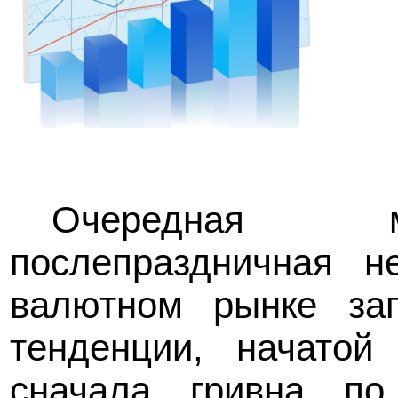
Очередная м
послепраздничная н
валютном рынке за
тенденции, начатой
сначала гривна п