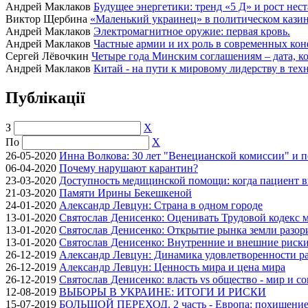
Андрей Маклаков
Будущее энергетики: тренд «5 Д» и рост нес
Виктор Щербина
«Маленький украинец» в политическом казино
Андрей Маклаков
Электромагнитное оружие: первая кровь.
Андрей Маклаков
Частные армии и их роль в современных кон
Сергей Лёвочкин
Четыре года Минским соглашениям – дата, ко
Андрей Маклаков
Китай - на пути к мировому лидерству в тех
Публікації
З
X
По
X
26-05-2020
Инна Волкова: 30 лет "Венецианской комиссии" и 
06-04-2020
Почему нарушают карантин?
23-03-2020
Доступность медицинской помощи: когда пациент в
21-03-2020
Памяти Ирины Бекешкеной
24-01-2020
Александр Левцун: Страна в одном городе
13-01-2020
Святослав Денисенко: Оценивать Трудовой кодекс м
13-01-2020
Святослав Денисенко: Открытие рынка земли разори
13-01-2020
Святослав Денисенко: Внутренние и внешние риски 
26-12-2019
Александр Левцун: Динамика удовлетворенности ра
26-12-2019
Александр Левцун: Ценность мира и цена мира
26-12-2019
Святослав Денисенко: власть vs общество - мир и с
12-08-2019
ВЫБОРЫ В УКРАИНЕ: ИТОГИ И РИСКИ
15-07-2019
БОЛЬШОЙ ПЕРЕХОД. 2 часть - Европа: похищение