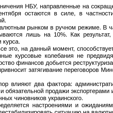
ничения НБУ, направленные на сокраще
нтября остаются в силе, в частност
ой.
алютным рынком в ручном режиме. В ча
ваются лишь на 10%. Как результат,
 курса.
се это, на данный момент, способствуе
енные курсовые колебания не предвид
рство финансов добьется реструктуриз
привносит затягивание переговоров Мин
пор влияют два фактора: администрат
ми обязательной продажи экспортерами 
ных чиновников украинского.
ределяется настроениями и ожиданиям
дестабилизировать ситуацию на валютн