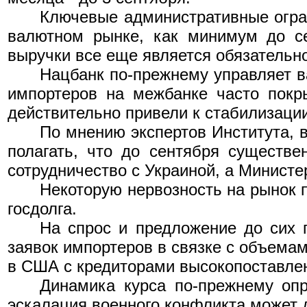
Ключевые административные огра
валютном рынке, как минимум до се
выручки все еще является обязательн
Нацбанк по-прежнему управляет в
импортеров на межбанке
часто покры
действительно привели к стабилизации
По мнению экспертов Института, в
полагать, что до сентября существ
сотрудничество с Украиной, а Министе
Некоторую нервозность на рынок 
госдолга.
На спрос и предложение до сих 
заявок импортеров в связке с объема
в США с кредиторами высокопоставлен
Динамика курса по-прежнему оп
эскалация военного конфликта может 