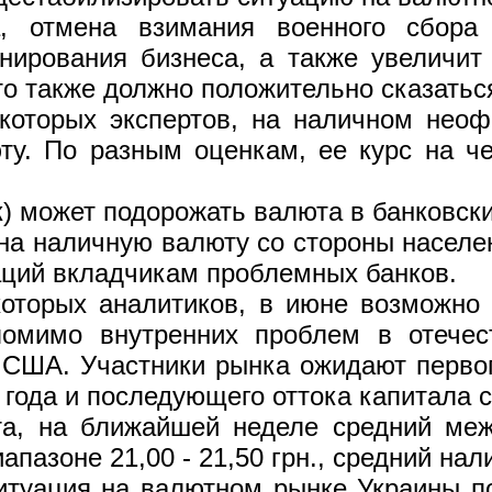
а, отмена взимания военного сбора
онирования бизнеса, а также увеличи
что также должно положительно сказать
екоторых экспертов, на наличном нео
у. По разным оценкам, ее курс на ч
к) может подорожать валюта в банковск
 на наличную валюту со стороны населе
аций вкладчикам проблемных банков.
которых аналитиков, в июне возможно 
омимо внутренних проблем в отечест
 США. Участники рынка ожидают перв
5 года и последующего оттока капитала
та, на ближайшей неделе средний меж
апазоне 21,00 - 21,50 грн., средний нали
итуация на валютном рынке Украины по