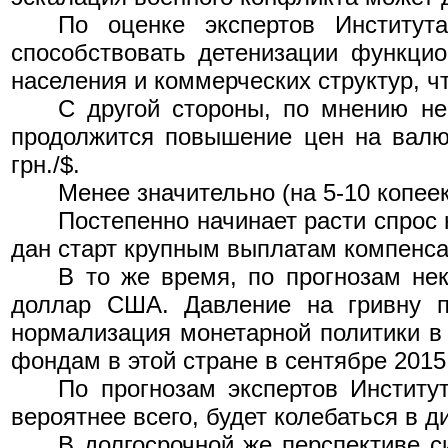
По оценке экспертов Институт
способствовать детенизации функци
населения и коммерческих структур, 
С другой стороны, по мнению н
продолжится повышение цен на валют
грн./$.
Менее значительно (на 5-10 копее
Постепенно начинает расти спрос
дан старт крупным выплатам компенс
В то же время, по прогнозам не
доллар США. Давление на гривну п
нормализация монетарной политики в
фондам в этой стране в сентябре 201
По прогнозам экспертов Институ
вероятнее всего, будет колебаться в ди
В долгосрочной же перспективе с