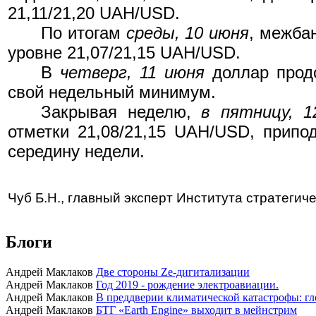
21,11/21,20 UAH/USD.
По итогам
среды, 10 июня
, межба
уровне 21,07/21,15 UAH/USD.
В
четверг, 11 июня
доллар продо
свой недельный минимум.
Закрывая неделю,
в пятницу, 1
отметки 21,08/21,15 UAH/USD, припо
середину недели.
Чуб Б.Н., главный эксперт Института стратеги
Блоги
Андрей Маклаков
Две стороны Ze-дигитализации
Андрей Маклаков
Год 2019 - рождение электроавиации.
Андрей Маклаков
В преддверии климатической катастрофы: гл
Андрей Маклаков
БТГ «Earth Engine» выходит в мейнстрим