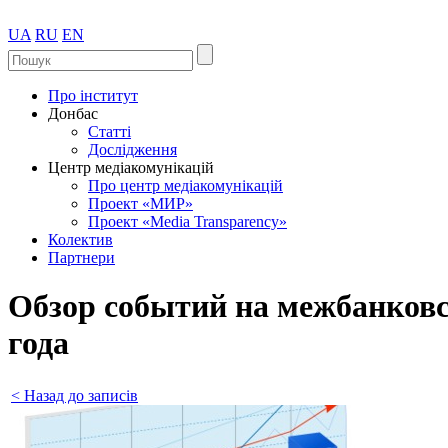
UA
RU
EN
Про інститут
Донбас
Статті
Дослідження
Центр медіакомунікацій
Про центр медіакомунікацій
Проект «МИР»
Проект «Media Transparency»
Колектив
Партнери
Обзор событий на межбанковс
года
< Назад до записів