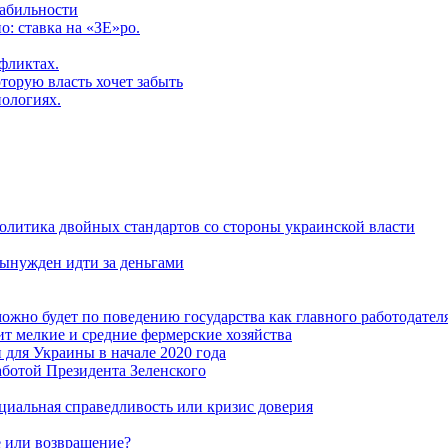
табильности
: ставка на «ЗЕ»ро.
фликтах.
торую власть хочет забыть
нологиях.
политика двойных стандартов со стороны украинской власти
ынужден идти за деньгами
ожно будет по поведению государства как главного работодател
т мелкие и средние фермерские хозяйства
для Украины в начале 2020 года
ботой Президента Зеленского
оциальная справедливость или кризис доверия
 или возвращение?