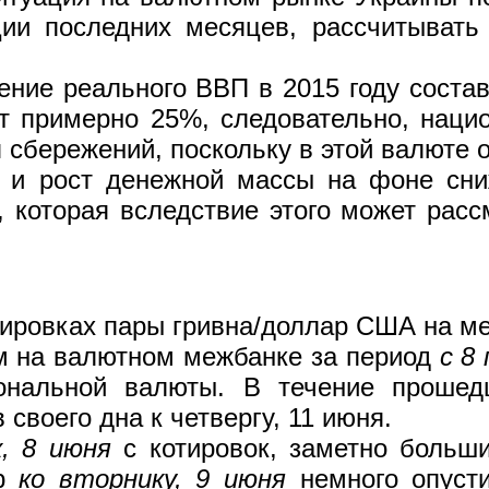
ии последних месяцев, рассчитывать 
ение реального ВВП в 2015 году соста
ют примерно 25%, следовательно, наци
сбережений, поскольку в этой валюте о
 и рост денежной массы на фоне сни
 которая вследствие этого может расс
ировках пары гривна/доллар США на м
м на валютном межбанке за период
с 8
ональной валюты. В течение прошед
своего дна к четвергу, 11 июня.
к, 8 июня
с котировок, заметно больш
ар
ко вторнику, 9 июня
немного опусти