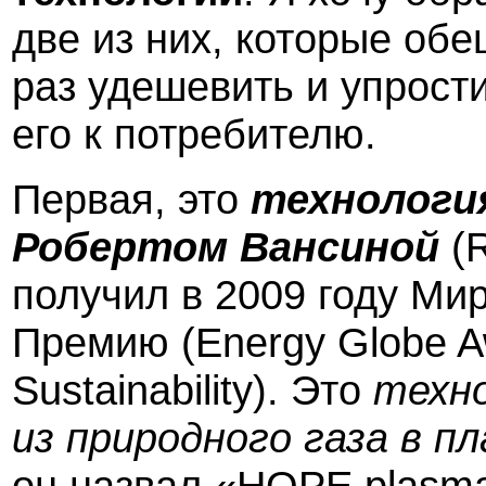
две из них, которые обе
раз удешевить и упрост
его к потребителю.
Первая, это
технологи
Робертом Вансиной
(
получил в 2009 году Ми
Премию (
Energy
Globe
A
Sustainability
). Это
техно
из природного газа в п
он назвал «HOPE plasma