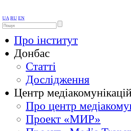
UA
RU
EN
Про інститут
Донбас
Статті
Дослідження
Центр медіакомунікаці
Про центр медіакому
Проект «МИР»