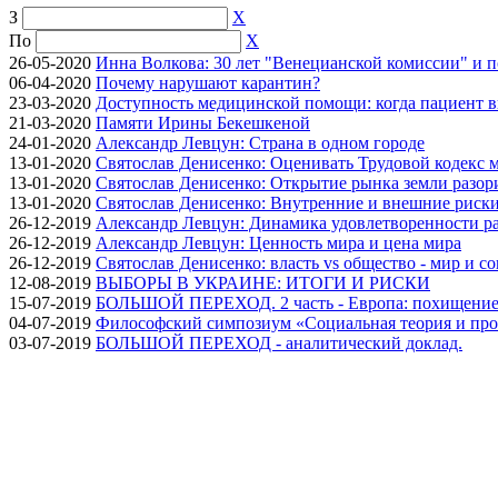
З
X
По
X
26-05-2020
Инна Волкова: 30 лет "Венецианской комиссии" и 
06-04-2020
Почему нарушают карантин?
23-03-2020
Доступность медицинской помощи: когда пациент в
21-03-2020
Памяти Ирины Бекешкеной
24-01-2020
Александр Левцун: Страна в одном городе
13-01-2020
Святослав Денисенко: Оценивать Трудовой кодекс м
13-01-2020
Святослав Денисенко: Открытие рынка земли разори
13-01-2020
Святослав Денисенко: Внутренние и внешние риски 
26-12-2019
Александр Левцун: Динамика удовлетворенности ра
26-12-2019
Александр Левцун: Ценность мира и цена мира
26-12-2019
Святослав Денисенко: власть vs общество - мир и с
12-08-2019
ВЫБОРЫ В УКРАИНЕ: ИТОГИ И РИСКИ
15-07-2019
БОЛЬШОЙ ПЕРЕХОД. 2 часть - Европа: похищение
04-07-2019
Философский симпозиум «Социальная теория и про
03-07-2019
БОЛЬШОЙ ПЕРЕХОД - аналитический доклад.