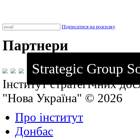
Підписатися на розсилку
Партнери
Strategic Group So
Інститут стратегічних до
"Нова Україна" © 2026
Про інститут
Донбас