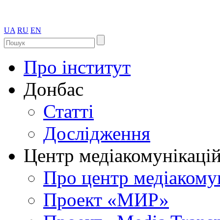
UA
RU
EN
Про інститут
Донбас
Статті
Дослідження
Центр медіакомунікаці
Про центр медіакому
Проект «МИР»