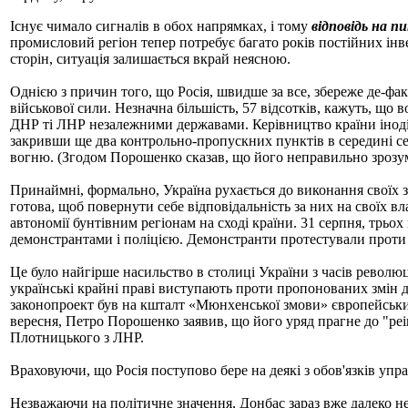
Існує чимало сигналів в обох напрямках, і тому
відповідь на п
промисловий регіон тепер потребує багато років постійних ін
сторін, ситуація залишається вкрай неясною.
Однією з причин того, що Росія, швидше за все, збереже де-фа
військової сили. Незначна більшість, 57 відсотків, кажуть, що
ДНР ті ЛНР незалежними державами. Керівництво країни іноді с
закривши ще два контрольно-пропускних пунктів в середині се
вогню. (Згодом Порошенко сказав, що його неправильно зрозумі
Принаймні, формально, Україна рухається до виконання своїх з
готова, щоб повернути себе відповідальність за них на своїх в
автономії бунтівним регіонам на сході країни. 31 серпня, трьо
демонстрантами і поліцією. Демонстранти протестували проти 
Це було найгірше насильство в столиці України з часів революці
українські крайні праві виступають проти пропонованих змін 
законопроект був на кшталт «Мюнхенської змови» європейських 
вересня, Петро Порошенко заявив, що його уряд прагне до "реінт
Плотницького з ЛНР.
Враховуючи, що Росія поступово бере на деякі з обов'язків управ
Незважаючи на політичне значення, Донбас зараз вже далеко не