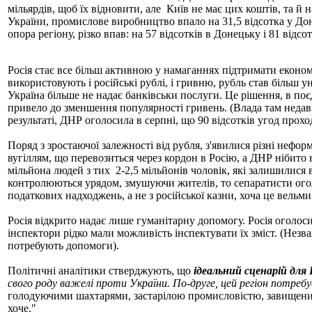
мільярдів, щоб їх відновити, але
Київ не має цих коштів, та й 
України, промислове виробництво впало на 31,5 відсотка у Доне
опора регіону, різко впав: на 57 відсотків в Донецьку і 81 відс
Росія стає все більш активною у намаганнях підтримати економ
використовують і російські рублі, і гривню, рубль став більш 
Україна більше не надає банківськи послуги. Це рішення, в по
привело до зменшення популярності гривень. (Влада там недав
результаті, ДНР оголосила в серпні, що 90 відсотків угод проход
Поряд з зростаючої залежності від рубля, з'явилися різні неформ
вугіллям, що перевозиться через кордон в Росію, а ДНР нібито в
мільйона людей з тих
2-2,5 мільйонів чоловік, які залишилися 
контролюються урядом, змушуючи жителів, то сепаратисти огол
податкових надходжень, а не з російської казни, хоча це вельм
Росія відкрито надає лише гуманітарну допомогу. Росія оголоси
інспектори рідко мали можливість інспектувати їх зміст. (Нез
потребують допомоги).
Політичні аналітики стверджують, що
ідеальний сценарій для Р
свого роду важелі проти України. По-друге, цей регіон потребу
голодуючими шахтарями, застарілою промисловістю, завищеним
хоче."