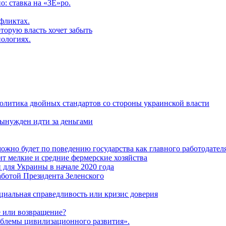
: ставка на «ЗЕ»ро.
фликтах.
торую власть хочет забыть
нологиях.
политика двойных стандартов со стороны украинской власти
ынужден идти за деньгами
ожно будет по поведению государства как главного работодател
т мелкие и средние фермерские хозяйства
для Украины в начале 2020 года
ботой Президента Зеленского
оциальная справедливость или кризис доверия
 или возвращение?
блемы цивилизационного развития».