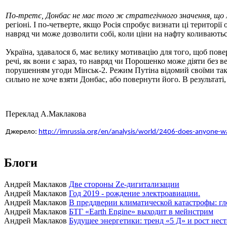
По-третє, Донбас не має того ж стратегічного значення, що
регіоні. І по-четверте, якщо Росія спробує визнати ці територі
навряд чи може дозволити собі, коли ціни на нафту коливаються
Україна, здавалося б, має велику мотивацію для того, щоб пове
речі, як вони є зараз, то навряд чи Порошенко може діяти без 
порушенням угоди Мінськ-2. Режим Путіна відомий своїми так
сильно не хоче взяти Донбас, або повернути його. В результаті,
Переклад А.Маклакова
Джерело:
http://imrussia.org/en/analysis/world/2406-does-anyone-w
Блоги
Андрей Маклаков
Две стороны Ze-дигитализации
Андрей Маклаков
Год 2019 - рождение электроавиации.
Андрей Маклаков
В преддверии климатической катастрофы: гл
Андрей Маклаков
БТГ «Earth Engine» выходит в мейнстрим
Андрей Маклаков
Будущее энергетики: тренд «5 Д» и рост нес