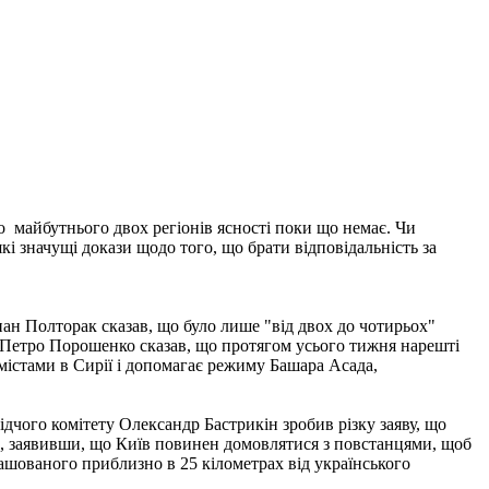
о
майбутнього двох регіонів ясності поки що немає. Чи
кі значущі докази щодо того, що брати відповідальність за
пан Полторак сказав, що було лише "від двох до чотирьох"
нт Петро Порошенко сказав, що протягом усього тижня нарешті
містами в Сирії і допомагає режиму Башара Асада,
ідчого комітету Олександр Бастрикін зробив різку заяву, що
ів, заявивши, що Київ повинен домовлятися з повстанцями, щоб
ташованого приблизно в 25 кілометрах від українського