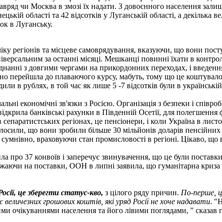
навряд чи Москва в змозі їх надати. З довоєнного населення зал
цькій області та 42 відсотків у Луганській області, а декілька в
оток в Луганську.
іку регіонів та місцеве самоврядування, вказуючи, що вони пост
універсальним за останні місяці. Мешканці повинні їхати в контро
єднанні з довгими чергами на прикордонних переходах, і введення
но перейшла до плаваючого курсу, мабуть, тому що це коштувало 
или в рублях, в той час як лише 5 -7 відсотків були в українській
альні економічні зв'язки з Росією. Організація з безпеки і співро
ідкрила банківські рахунки в Південній Осетії, для полегшення ф
в сепаратистських регіонах, це пенсіонери, і коли Україна в лист
осили, що вони зробили більше 30 мільйонів доларів пенсійних в
и сумнівно, враховуючи стан промисловості в регіоні. Цікаво, що
ла про 37 конвоїв і заперечує звинувачення, що це були поставк
важаючи на поставки, ООН в липні заявила, що гуманітарна криза
осії, це зберегти статус-кво,
з цілого ряду причин.
По-перше, ц
є величезних грошових коштів, які уряд Росії не хоче надавати
. "
и очікуваннями населення та його лівими поглядами, " сказав п