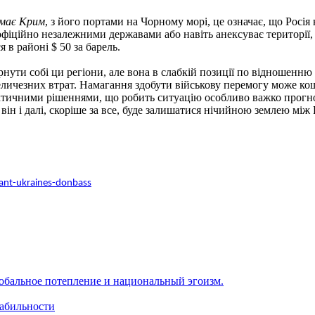
 має Крим
, з його портами на Чорному морі, це означає, що Росія
ї офіційно незалежними державами або навіть анексуває території,
 в районі $ 50 за барель.
рнути собі ци регіони, але вона в слабкій позиції по відношенню
величезних втрат. Намагання здобути військову перемогу може кош
тичними рішеннями, що робить ситуацію особливо важко прогнозо
 він і далі, скоріше за все, буде залишатися нічийною землею між
ant-ukraines-donbass
обальное потепление и национальный эгоизм.
табильности