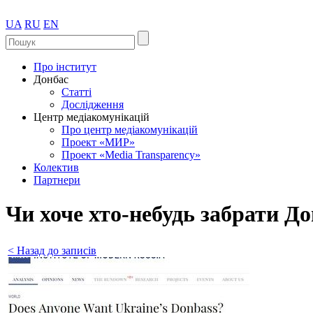
UA
RU
EN
Про інститут
Донбас
Статті
Дослідження
Центр медіакомунікацій
Про центр медіакомунікацій
Проект «МИР»
Проект «Media Transparency»
Колектив
Партнери
Чи хоче хто-небудь забрати Д
< Назад до записів