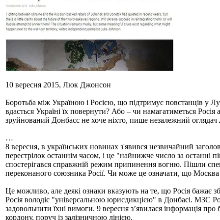
10 вересня 2015, Люк Джонсон
Боротьба між Україною і Росією, що підтримує повстанців у Лу
вдасться Україні їх повернути? Або – чи намагатиметься Росія 
зруйнований Донбасс не хоче ніхто, пише незалежний оглядач
…
8 вересня, в українських новинах з'явився незвичайний заголов
перестрілок останнім часом, і це "найнижче число за останні 
спостерігався справжній режим припинення вогню. Пішли спеку
переконаного союзника Росії. Чи може це означати, що Москв
Це можливо, але деякі ознаки вказують на те, що Росія бажає з
Росія володіє "універсальною юрисдикцією" в Донбасі. МЗС Ро
задовольнити їхні вимоги. 9 вересня з’явилася інформація про 
кордону, поруч із залізничною лінією.