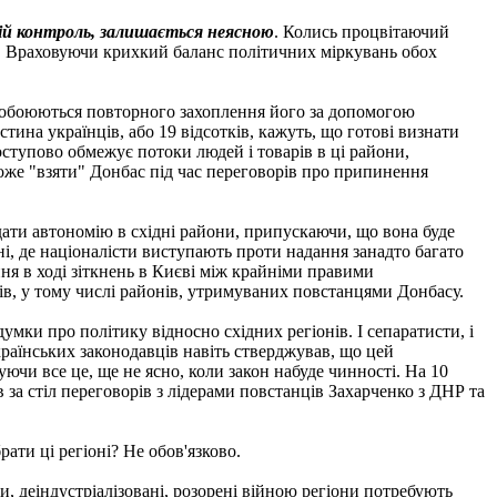
свій контроль, залишається неясною
. Колись процвітаючий
м. Враховуючи крихкий баланс політичних міркувань обох
у побоюються повторного захоплення його за допомогою
тина українців, або 19 відсотків, кажуть, що готові визнати
ступово обмежує потоки людей і товарів в ці райони,
оже "взяти" Донбас під час переговорів про припинення
дати автономію в східні райони, припускаючи, що вона буде
ні, де націоналісти виступають проти надання занадто багато
ння в ході зіткнень в Києві між крайніми правими
ів, у тому числі районів, утримуваних повстанцями Донбасу.
умки про політику відносно східних регіонів. І сепаратисти, і
раїнських законодавців навіть стверджував, що цей
чи все це, ще не ясно, коли закон набуде чинності. На 10
в за стіл переговорів з лідерами повстанців Захарченко з ДНР та
рати ці регіоні? Не обов'язково.
, деіндустріалізовані, розорені війною регіони потребують