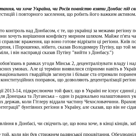
итання, чи хоче Україна, чи Росія повністю взяти Донбас під 
вестицій і повторного заселення, що робить його важким активо
кто контроль над Донбасом, є те, що українці за межами регіон
 вони хочуть вирішення конфлікту мирним шляхом. Майже п'ята час
правляє враження, що воно готове відрізати ці регіони. Київ по
рпня, і Порошенко, нібито, сказав Володимиру Путіну, що той м
ли, і він насправді сказав Путіну "вийти з Донбасу.")
обов'язань в рамках угоди Мінськ 2, децентралізувати владу і на
ласних умовах. Але ці терміни виявилися спірними навіть в Украї
х національних гвардійців загинули і більше ста отримали поране
конституційних поправок, що дозволяють децентралізації регіон
ї 2013-14, підкреслюючи той факт, що в Україні не існує єдиної д
для Донецька та Луганська – один із радикально налаштованих ук
держав, коли Гітлеру віддали частину Чехословаччини. Враховую
еграції" бунтівних регіони в Україну, але сказав, що він не сіда
ління в Донбасі, чи свідчить це, що вона хоче, в кінці кінців, заб
 той, коли він був стрижнем радянської процвітання. Обезлюдніли