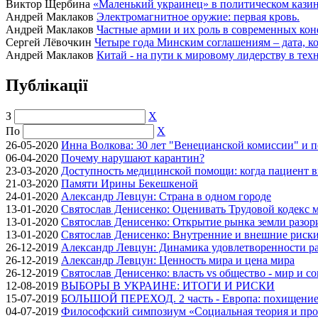
Виктор Щербина
«Маленький украинец» в политическом казино
Андрей Маклаков
Электромагнитное оружие: первая кровь.
Андрей Маклаков
Частные армии и их роль в современных кон
Сергей Лёвочкин
Четыре года Минским соглашениям – дата, ко
Андрей Маклаков
Китай - на пути к мировому лидерству в тех
Публікації
З
X
По
X
26-05-2020
Инна Волкова: 30 лет "Венецианской комиссии" и 
06-04-2020
Почему нарушают карантин?
23-03-2020
Доступность медицинской помощи: когда пациент в
21-03-2020
Памяти Ирины Бекешкеной
24-01-2020
Александр Левцун: Страна в одном городе
13-01-2020
Святослав Денисенко: Оценивать Трудовой кодекс м
13-01-2020
Святослав Денисенко: Открытие рынка земли разори
13-01-2020
Святослав Денисенко: Внутренние и внешние риски 
26-12-2019
Александр Левцун: Динамика удовлетворенности ра
26-12-2019
Александр Левцун: Ценность мира и цена мира
26-12-2019
Святослав Денисенко: власть vs общество - мир и с
12-08-2019
ВЫБОРЫ В УКРАИНЕ: ИТОГИ И РИСКИ
15-07-2019
БОЛЬШОЙ ПЕРЕХОД. 2 часть - Европа: похищение
04-07-2019
Философский симпозиум «Социальная теория и про