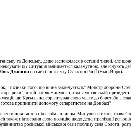
ганську та Донецьку, дещо заспокоїлася в останні тижні, але щод
анексувати їх? Ситуація залишається каламутною, але існують дея
Люк Джонсон
на сайті Інституту Сучасної РосіЇ (Нью-Йорк).
ок, "є ознаки того, що війна закінчується." Міністр оборони Сте
півтора роки", в той час як минулого тижня українській президе
ляції, що Кремль переорієнтував свою увагу до боротьби з ісла
а готова припинити допомогу сепаратистам на Донбасі?
берегти повстанців під своїм впливом. Минулого тижня, глава Сл
сії також підтвердив свою позицію щодо децентралізації регіон
будівництво російської військової бази поблизу села Солоти, роз