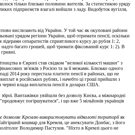
ишилося тільки близько половини жителів. За статистикою уряду
еликих підприємств взагалі вийшли з ладу. Видобуток вугілля,
упово вислизають від України. У той час як окуповані райони
льовані урядом регіони України, щоб отримати пенсії, оскільки
 лідерами сепаратистів сприятливого курсу до рубля 1: 2,
надто багато грошей, щоб тримати фіксований курс 1: 2). В
 гривні.
бітництва в Європі став свідком "великої кількості машин" з
інансових зв'язків з Росією та за її межами. Близько одного
опаді 2014 року перестала платити пенсії в районах, що не
иплат в російських рублях, і начебто ці гроші прийшли з
 в червні влада виплатила пенсії в доларах США.
и зброї. Вантажівки увійшли без дозволу Києва, а міжнародні
 "продовжує погіршуватися", і що вже 5 мільйонів українців
е дозволяє Кремлю використовувати відколоті території як
Найгірший кошмар для Кремля, це анексувати Донбас, з його
олітолог Володимир Пастухов. "Ніхто в Кремлі цього не