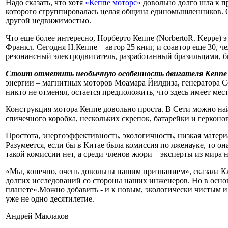
Надо сказать, что хотя
«Кеппе моторс»
довольно долго шла к пр
которого сгруппировалась целая община единомышленников. 
другой недвижимостью.
Что еще более интересно, Норберто Кеппе (
Norberto
R
.
Keppe
) 
Франкл. Сегодня Н.Кеппе – автор 25 книг, и соавтор еще 30,
резонансный электродвигатель, разработанный бразильцами, б
Стоит отметить
необычную особенность двигателя Кеппе 
энергии – магнитных моторов Моамара Йилдиза, генератора Сё
никто не отменял, остается предположить, что здесь имеет ме
Конструкция мотора Кеппе довольно проста. В Сети можно на
спичечного коробка, нескольких скрепок, батарейки и герконо
Простота, энергоэффективность, экологичность, низкая матери
Разумеется, если бы в Китае была комиссия по лженауке, то она
такой комиссии нет, а среди членов жюри – эксперты из мира
«Мы, конечно, очень довольны нашим признанием», сказала Кл
долгих исследований со стороны наших инженеров. Но в осн
планете».Можно добавить - и к новым, экологически чистым и
уже не одно десятилетие.
Андрей Маклаков