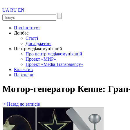
UA
RU
EN
Про інститут
Донбас
Статті
Дослідження
Центр медіакомунікацій
Про центр медіакомунікацій
Проект «МИР»
Проект «Media Transparency»
Колектив
Партнери
Мотор-генератор Кеппе: Гран
< Назад до записів