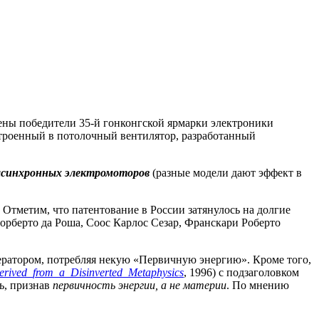
ены победители 35-й гонконгской ярмарки электроники
строенный в потолочный вентилятор, разработанный
 асинхронных электромоторов
(разные модели дают эффект в
Отметим, что патентование в России затянулось на долгие
орберто да Роша, Соос Карлос Сезар, Франскари Роберто
нератором, потребляя некую «Первичную энергию». Кроме того,
erived
from
a
Disinverted
Metaphysics
, 1996) с подзаголовком
ь, признав
первичность энергии, а не материи
. По мнению