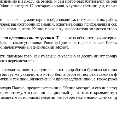
изнанию и выходу на рынок, и сам мотор разрабатывался не оди
Община владеет 17 гектарами земли, крупной гостиницей, прои
это человек с гуманитарным образованием, психоаналитик, рабо
 человек разносторонних знаний, охватывающих психоанализ и с
ыл назван в честь Кеппе, поскольку изобретатели являются сто
– он практически не греется
. Такая же особенность характерн
рла, а также установки Рощина-Гудина, которые в начале 1990-х
сто малоизученный физический эффект.
йти примеры того, как умельцы буквально за десять минут соб
вого переключателя.
алоемкость, новизна и уникальность разработки бразильских ин
 бы тут же указала, что мотор Кеппе работает вопреки законам ф
 науки и техники, бизнесмены и производственники, а также ру
аудия Пачеко, представительница "Кеппе моторс" и его инвесто
овном потому, что наш инновационный
двигатель открывает пут
 дешевым источникам энергии, не говоря уже о новой физике, 