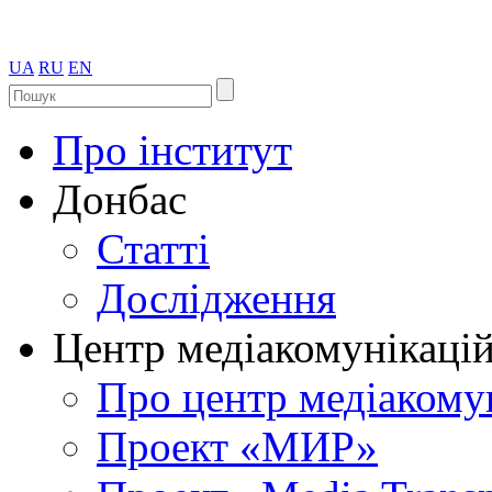
UA
RU
EN
Про інститут
Донбас
Статті
Дослідження
Центр медіакомунікаці
Про центр медіакому
Проект «МИР»