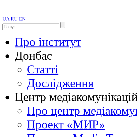
UA
RU
EN
Про інститут
Донбас
Статті
Дослідження
Центр медіакомунікаці
Про центр медіакому
Проект «МИР»