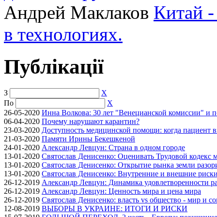
Андрей Маклаков
Китай -
в технологиях.
Публікації
З
X
По
X
26-05-2020
Инна Волкова: 30 лет "Венецианской комиссии" и 
06-04-2020
Почему нарушают карантин?
23-03-2020
Доступность медицинской помощи: когда пациент в
21-03-2020
Памяти Ирины Бекешкеной
24-01-2020
Александр Левцун: Страна в одном городе
13-01-2020
Святослав Денисенко: Оценивать Трудовой кодекс м
13-01-2020
Святослав Денисенко: Открытие рынка земли разори
13-01-2020
Святослав Денисенко: Внутренние и внешние риски 
26-12-2019
Александр Левцун: Динамика удовлетворенности ра
26-12-2019
Александр Левцун: Ценность мира и цена мира
26-12-2019
Святослав Денисенко: власть vs общество - мир и с
12-08-2019
ВЫБОРЫ В УКРАИНЕ: ИТОГИ И РИСКИ