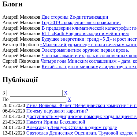
Блоги
Андрей Маклаков
Две стороны Ze-дигитализации
Андрей Маклаков
Год 2019 - рождение электроавиации.
Андрей Маклаков
В преддверии климатической катастрофы: гл
Андрей Маклаков
БТГ «Earth Engine» выходит в мейнстрим
Андрей Маклаков
Будущее энергетики: тренд «5 Д» и рост нес
Виктор Щербина
«Маленький украинец» в политическом казино
Андрей Маклаков
Электромагнитное оружие: первая кровь.
Андрей Маклаков
Частные армии и их роль в современных кон
Сергей Лёвочкин
Четыре года Минским соглашениям – дата, ко
Андрей Маклаков
Китай - на пути к мировому лидерству в тех
Публікації
З
X
По
X
26-05-2020
Инна Волкова: 30 лет "Венецианской комиссии" и 
06-04-2020
Почему нарушают карантин?
23-03-2020
Доступность медицинской помощи: когда пациент в
21-03-2020
Памяти Ирины Бекешкеной
24-01-2020
Александр Левцун: Страна в одном городе
13-01-2020
Святослав Денисенко: Оценивать Трудовой кодекс м