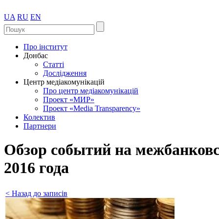
UA
RU
EN
Про інститут
Донбас
Статті
Дослідження
Центр медіакомунікацій
Про центр медіакомунікацій
Проект «МИР»
Проект «Media Transparency»
Колектив
Партнери
Обзор событий на межбанковс
2016 года
< Назад до записів