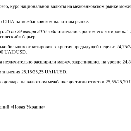
сего, курс национальной валюты на межбанковском рынке может к
ар США на межбанковском валютном рынке.
д
с 25 по 29 января 2016 года
отличались ростом его котировок. Та
гический» барьер.
лько больших от котировок закрытия предыдущей недели: 24,75
4,90 UAH/USD.
ра незначительно расширили маржу, закрепившись на уровне 24,
о значения 25,15/25,25 UAH/USD.
го доллара на валютном межбанке достигли отметки 25,55/25,7
ваний «Новая Украина»