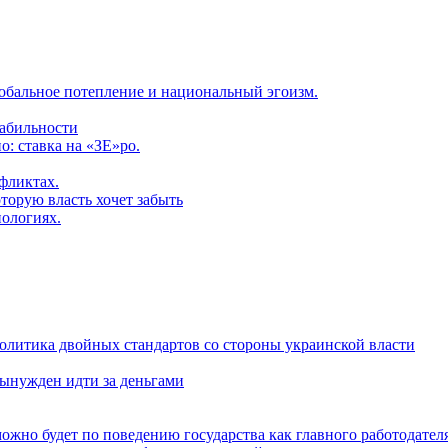
обальное потепление и национальный эгоизм.
табильности
: ставка на «ЗЕ»ро.
фликтах.
торую власть хочет забыть
нологиях.
политика двойных стандартов со стороны украинской власти
ынужден идти за деньгами
ожно будет по поведению государства как главного работодател