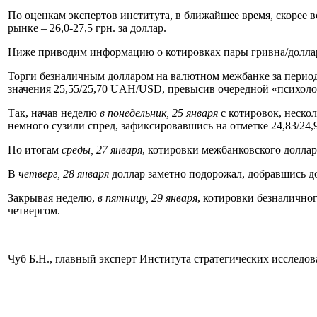
По оценкам экспертов института, в ближайшее время, скорее в
рынке – 26,0-27,5 грн. за доллар.
Ниже приводим информацию о котировках пары гривна/долл
Торги безналичным долларом на валютном межбанке за перио
значения 25,55/25,70 UAH/USD, превысив очередной «психоло
Так, начав неделю
в понедельник, 25 января
с котировок, неско
немного сузили спред, зафиксировавшись на отметке 24,83/2
По итогам
среды, 27 января
, котировки межбанковского долла
В
четверг, 28 января
доллар заметно подорожал, добравшись д
Закрывая неделю,
в пятницу, 29 января
, котировки безналично
четвергом.
Чуб Б.Н., главный эксперт Института стратегических исследо