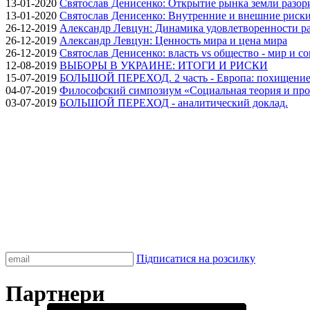
13-01-2020
Святослав Денисенко: Открытие рынка земли разори
13-01-2020
Святослав Денисенко: Внутренние и внешние риски 
26-12-2019
Александр Левцун: Динамика удовлетворенности ра
26-12-2019
Александр Левцун: Ценность мира и цена мира
26-12-2019
Святослав Денисенко: власть vs общество - мир и с
12-08-2019
ВЫБОРЫ В УКРАИНЕ: ИТОГИ И РИСКИ
15-07-2019
БОЛЬШОЙ ПЕРЕХОД. 2 часть - Европа: похищение
04-07-2019
Философский симпозиум «Социальная теория и про
03-07-2019
БОЛЬШОЙ ПЕРЕХОД - аналитический доклад.
Підписатися на розсилку
Партнери