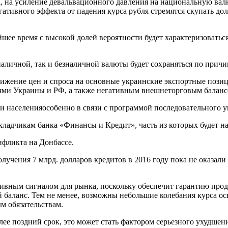
, на усиление девальвационного давления на национальную вал
егативного эффекта от падения курса рубля стремятся скупать д
ее время с высокой долей вероятности будет характеризоваться
личной, так и безналичной валюты будет сохраняться по причине
ижение цен и спроса на основные украинские экспортные позиц
ми Украины и РФ, а также негативным внешнеторговым балансо
и населенияособенно в связи с программой последовательного 
ладчикам банка «Финансы и Кредит», часть из которых будет н
нфликта на Донбассе.
лучения 7 млрд. долларов кредитов в 2016 году пока не оказал
тивным сигналом для рынка, поскольку обеспечит гарантию прод
 баланс. Тем не менее, возможны небольшие колебания курса ос
 обязательствам.
лее поздний срок, это может стать фактором серьезного ухудше