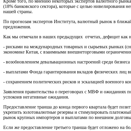
Кроме того, по мнению некоторых экспертов валютного рынка
(18% банковского сектора), которые с целью нивелирования н
нашей страны.
По прогнозам экспертов Института, валютный рынок в ближайш
предложения.
Как мы отмечали в наших предыдущих отчетах, дефицит как на
- рисками на международных товарных и сырьевых рынках (сн
экономике Китая, с взаимными внешнеторговыми ограничения
- возобновлением девальвационных настроений среди бизнеса 
- выплатами Фонда гарантирования вкладов физических лиц вк
- сохранением политических рисков и эскалацией военного ко
Заявления правительства о переговорах с МВФ и ожиданиях по
успокоив негативные ожидания.
Предоставление транша до конца первого квартала будет пози
укрепить золотовалютные резервы и стимулировать платежный
рынок крупных импортеров и выплатами по внешним долговым
Если же предоставление третьего транша будет отложено на бо