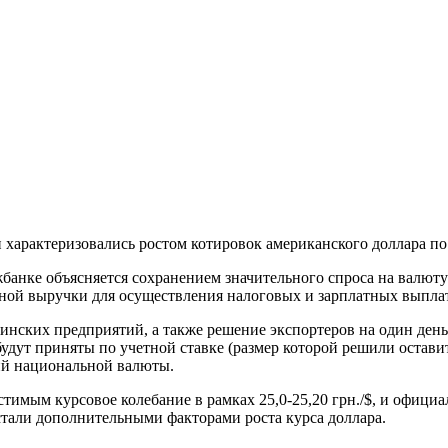
характеризовались ростом котировок американского доллара по
анке объясняется сохранением значительного спроса на валюту
тной выручки для осуществления налоговых и зарплатных выплат
нских предприятий, а также решение экспортеров на один день 
будут приняты по учетной ставке (размер которой решили остави
ий национальной валюты.
стимым курсовое колебание в рамках 25,0-25,20 грн./$, и офици
стали дополнительными факторами роста курса доллара.