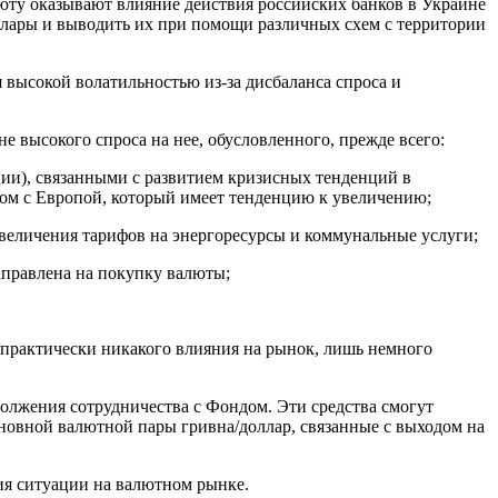
юту оказывают влияние действия российских банков в Украине
оллары и выводить их при помощи различных схем с территории
 высокой волатильностью из-за дисбаланса спроса и
 высокого спроса на нее, обусловленного, прежде всего:
ии), связанными с развитием кризисных тенденций в
м с Европой, который имеет тенденцию к увеличению;
увеличения тарифов на энергоресурсы и коммунальные услуги;
аправлена на покупку валюты;
и практически никакого влияния на рынок, лишь немного
олжения сотрудничества с Фондом. Эти средства смогут
новной валютной пары гривна/доллар, связанные с выходом на
ния ситуации на валютном рынке.