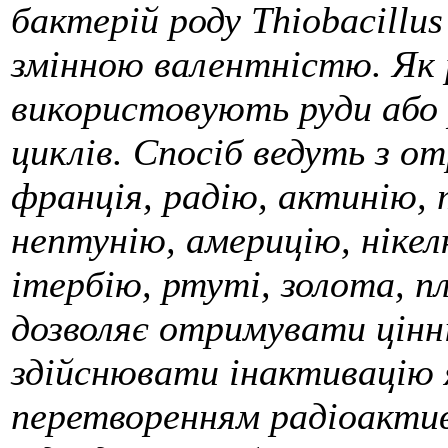
бактерій роду Thiobacillu
змінною валентністю. Як 
використовують руди або 
циклів. Спосіб ведуть з о
франція, радію, актинію, 
нептунію, америцію, нікел
ітербію, ртуті, золота, пл
дозволяє отримувати цінн
здійснювати інактивацію я
перетворенням радіоактив