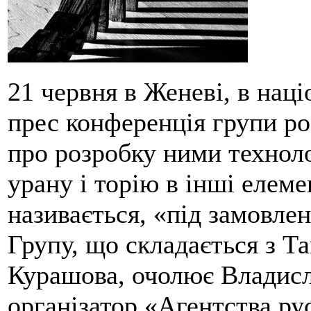
21 червня в Женеві, в нац
прес конференція групи ро
про розробку ними техноло
урану і торію в інші елеме
називається, «під замовлен
Групу, що складається з Т
Курашова, очолює Владисл
організатор «Агентства ру