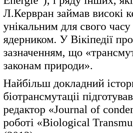
Л.Кервран займав високі ке
унікальним для свого часу 
ядерником. У Вікіпедії про
зазначенням, що «трансмут
законам природи».
Найбільш докладний істори
біотрансмутаціі підготува
редактор «Journal of conden
роботі «Biological Transmut