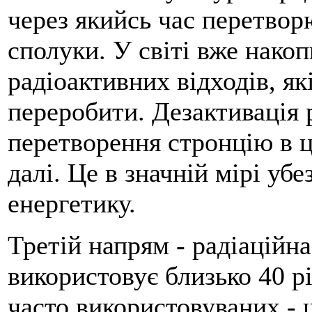
через якийсь час перетвор
сполуки. У світі вже нако
радіоактивних відходів, як
переробити. Дезактивація 
перетворення стронцію в ци
далі. Це в значній мірі уб
енергетику.
Третій напрям - радіацій
використовує близько 40 рі
часто використовуваних -