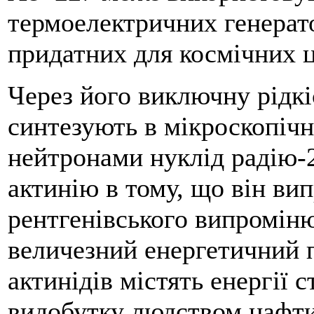
термоелектричних генератор
придатних для космічних ц
Через його виключну рідкі
синтезують в мікроскопіч
нейтронами нуклід радію-2
актинію в тому, що він ви
рентгенівського випроміню
величезний енергетичний п
актинідів містять енергії с
видобутку людством нафти 