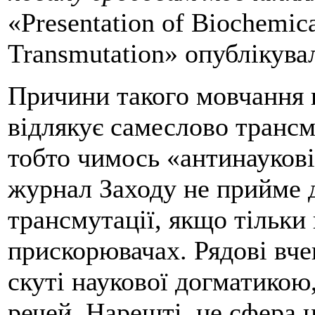
«Presentation of Biochemic
Transmutation» опублікува
Причини такого мовчання ц
відлякує самеслово трансм
тобто чимось «антинауков
журнал Заходу не прийме д
трансмутації, якщо тільки
прискорювачах. Рядові вчен
скуті наукової догматикою
речей. Нарешті, це сфера н