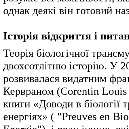
однак деякі він готовий на
Історія відкриття і пита
Теорія біологічної трансму
двохсотлітню історію. У 2
розвивалася видатним фра
Кервраном (Corentin Louis
книги «Доводи в біології 
енергіях» ( "Preuves en Bio
Energie"), і ряду інших, я