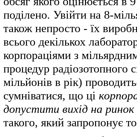
обсяг якого оцінюється в 9
поділено. Увійти на 8-міл
також непросто - їх вироб
всього декількох лабораторі
корпораціями з мільярдни
процедур радіозотопного с
мільйонів в рік) проводит
сумніватися, що ці
корпора
допустити вихід на ринок
такого, який запропонує т