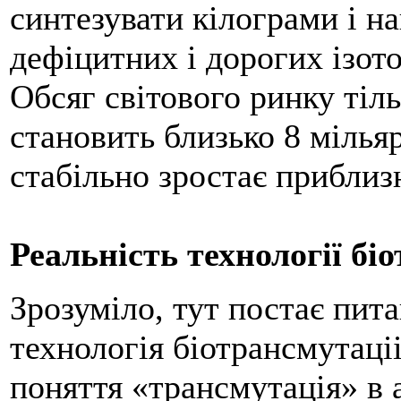
синтезувати кілограми і н
дефіцитних і дорогих ізот
Обсяг світового ринку тіл
становить близько 8 мільяр
стабільно зростає приблиз
Реальність технології біо
Зрозуміло, тут постає пита
технологія біотрансмутаці
поняття «трансмутація» в а