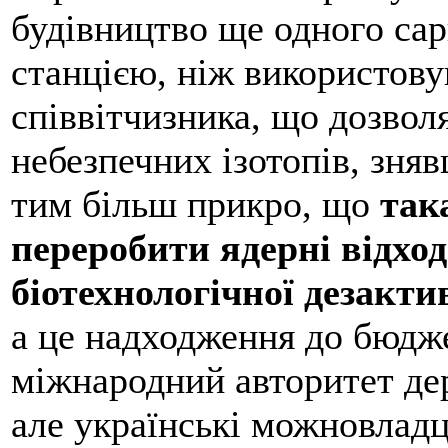
будівництво ще одного са
станцією, ніж використову
співвітчизника, що дозвол
небезпечних ізотопів, зня
тим більш прикро, що
так
переробити ядерні відход
біотехнологічної дезакти
а це надходження до бюдже
міжнародний авторитет дер
але українські можновладці