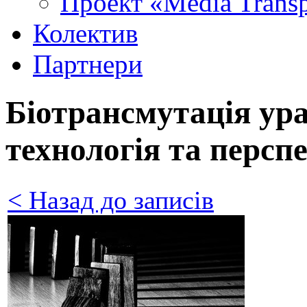
Проект «Media Trans
Колектив
Партнери
Біотрансмутація ура
технологія та персп
< Назад до записів