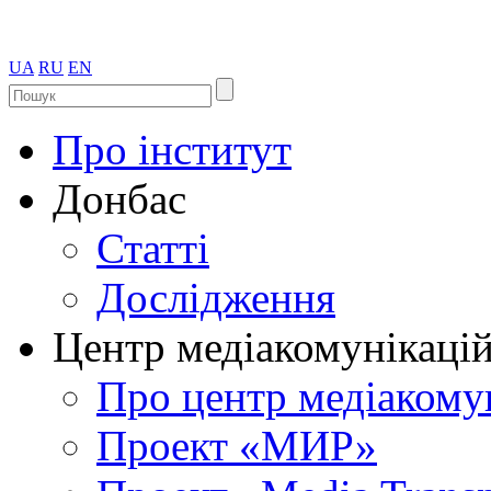
UA
RU
EN
Про інститут
Донбас
Статті
Дослідження
Центр медіакомунікаці
Про центр медіакому
Проект «МИР»