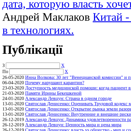
дата, которую власть хоче
Андрей Маклаков
Китай -
в технологиях.
Публікації
З
X
По
X
26-05-2020
Инна Волкова: 30 лет "Венецианской комиссии" и 
06-04-2020
Почему нарушают карантин?
23-03-2020
Доступность медицинской помощи: когда пациент в
21-03-2020
Памяти Ирины Бекешкеной
24-01-2020
Александр Левцун: Страна в одном городе
13-01-2020
Святослав Денисенко: Оценивать Трудовой кодекс м
13-01-2020
Святослав Денисенко: Открытие рынка земли разори
13-01-2020
Святослав Денисенко: Внутренние и внешние риски 
26-12-2019
Александр Левцун: Динамика удовлетворенности ра
26-12-2019
Александр Левцун: Ценность мира и цена мира
26-12-2019
Святослав Денисенко: власть vs общество - мир и с