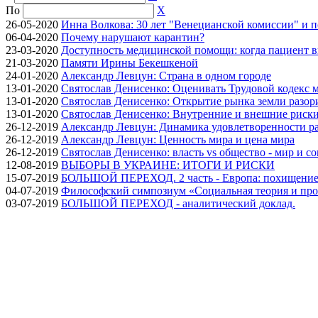
По
X
26-05-2020
Инна Волкова: 30 лет "Венецианской комиссии" и 
06-04-2020
Почему нарушают карантин?
23-03-2020
Доступность медицинской помощи: когда пациент в
21-03-2020
Памяти Ирины Бекешкеной
24-01-2020
Александр Левцун: Страна в одном городе
13-01-2020
Святослав Денисенко: Оценивать Трудовой кодекс м
13-01-2020
Святослав Денисенко: Открытие рынка земли разори
13-01-2020
Святослав Денисенко: Внутренние и внешние риски 
26-12-2019
Александр Левцун: Динамика удовлетворенности ра
26-12-2019
Александр Левцун: Ценность мира и цена мира
26-12-2019
Святослав Денисенко: власть vs общество - мир и с
12-08-2019
ВЫБОРЫ В УКРАИНЕ: ИТОГИ И РИСКИ
15-07-2019
БОЛЬШОЙ ПЕРЕХОД. 2 часть - Европа: похищение
04-07-2019
Философский симпозиум «Социальная теория и про
03-07-2019
БОЛЬШОЙ ПЕРЕХОД - аналитический доклад.