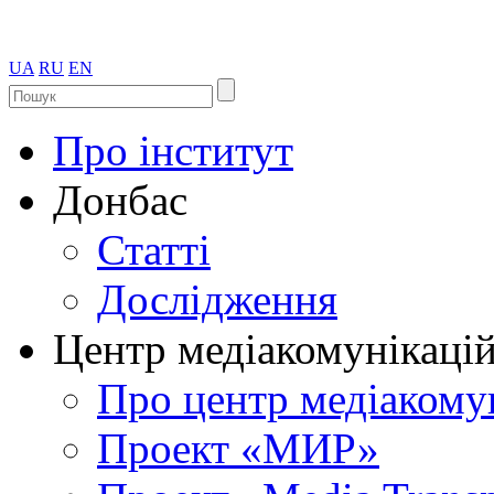
UA
RU
EN
Про інститут
Донбас
Статті
Дослідження
Центр медіакомунікаці
Про центр медіакому
Проект «МИР»