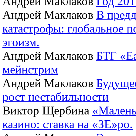
Андрей Маклаков
Год 201
Андрей Маклаков
В пред
катастрофы: глобальное 
эгоизм.
Андрей Маклаков
БТГ «Ea
мейнстрим
Андрей Маклаков
Будущее
рост нестабильности
Виктор Щербина
«Малень
казино: ставка на «ЗЕ»ро.