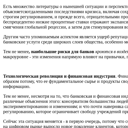
Есть множество
литературы о нынешней ситуации и перспект
объясняет
ся
отдаленными
последстви
ями
кризиса, включая
сох
строг
им
регулирование
м
,
и
прежде всего, отрицательны
ми
про
беспрецедентн
о низкие
процентные ставки отражают экспанси
смягчения глобальной рецессии, а затем для стимулирования в
Другим часто упоминаемым аспектом является ущерб репутаци
банковские услуги среди широких слоев общества, особенно 
Тем не менее
,
наибольшие риски для банков
кроются в возде
макроуровне - эти изменения напрямую влияют на привычки, п
Технологическая революция и финансовая индустрия
.
Фина
образом потому, что ее фундаментальное сырье и продукты сво
информацию.
Тем не менее, несмотря на то, что банковская и финансовая и
различные
объяснения
этого
:
консерватизм большинства людей
экспериментированию и изменениям;
и
что почти наверняка с
регулированию, которое ограничивает свободу учреждений пр
Сейчас эта ситуация
меняется - в первую очередь, потому что
на цифровом рынке выросло новое поколение клиентов, котор