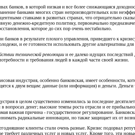
ивах банков
, в которой
низк
ая
и
все более снижающаяся
доходнос
ранение
банками многих стран непроизводительных или неэффе
центны
ми
ставк
ами
в развитых странах, что отрицательно сказ
вную денежно-кредитную политику, первоначально предназначе
осстановления, которое
до сих пор очень нестабильно
.
и банков в результате
плохого управления
,
приведшего к
кризис
молодежи, и
ее
готовности
использовать
другие альтернативы для
йствии технической революции
и ее далеко идущих
последствий 
отребности и требования людей в каждой части своей жизни.
нсовая индустрия, особенно банковская, имеет
особенности
, ко
дятся к двум
вещам
: данные (или информация) и деньги.
Д
еньги
ндустрия в целом существенно изменились за последние десятиле
 в вопросах денег;
в
ысокие темпы роста отрасли и ее прибыльно
ам
ая важная причина - государственное
регулирование. Банковск
инимать радикальные инновации, но также защищает их от в
озн
 сегодняшние клиенты
стали очень
разные. Кризис подорвал репут
ое требует различных услуг и новых
услуг
. Кроме того, эти нов