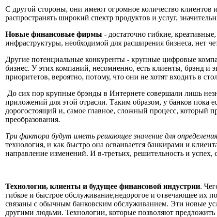
С другой стороны, они
имеют
огромное
количество
клиентов и
распространять широкий спектр продуктов и услуг, значительн
Нов
ые финансовые фирмы
- достаточно
гибкие, креативные,
инфраструктуры, необходимой для
расширения бизнеса,
нет че
Другие потенциальные конкуренты - крупные цифровые компани
бизнес. У этих компаний, несомненно, есть клиенты,
брэнд
и э
приоритетов, вероятно, потому, что они не хотят входить в
сто
До сих пор
крупные брэнды
в Интернете совершали лишь нез
приложений
для этой отрасли. Таким образом, у банков
пока е
дорогостоящий и, самое главное, сложный процесс, который пр
преобразования.
Три фактора будут иметь решающее значение для определения
технология, и как быстро она
осваивается банкирами и клиент
направление
изменений
. И в-третьих, решительность и успех,
Технологии, клиенты и будущее финансовой индустрии
.
Чег
гибкое и быстрое обслуживание
,
недорогое и отвечающее их
по
связаны с обычным банковским обслуживанием. Эти новые услу
другими людьми. Технологии, которые позволяют предложить 