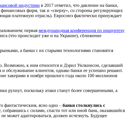
инансовой индустрии
в 2017 отметил, что давление на банки,
и финансовых фирм, так и «сверху», со стороны регулирующих
рующая платежную отрасль). Евросоюз фактически принуждает
рахованием; первая
международная конференция по иншуртеху
нга (что происходит уже и на Украине), сближение
рынками, а банки с их старыми технологиями становятся
о. Возможно, к ним относится и Дэрил Уилкинсон, сделавший
я и обслуживание клиентов, однако банки ее успешно решают.
ение хакерами в ноябре прошлого года около 100 миллионов
анки рухнут, поскольку атаки станут более совершенными, а
то фантастическим, ясно одно –
банки столкнулись с
т, собравшись с силами, спасти тот или иной банк, оказавшийся
то не может адаптироваться, должен исчезнуть. Будущее