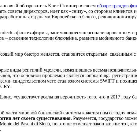
ансов
ый обозреватель Крис Скиннер в своем
обзоре трендов ф
ь советы директоров, идет как «снизу», со стороны клиентов 
, разработанная странами Европейского Союза, революционизи
nsurtech - финтех-фирмы, занимающиеся персонализированным ст
ов – освоение технологии блокчейна, развитие мобильного банки
совый мир быстро меняется, становится открытым, связанным с 
орые виды рептилий уцелели, изменившись весьма незначительн
s вывод, что основной проблемой является
onboarding,
регистраци
розами, свидетельством чего стал взлом системы SWIFT и похищ
CRY
.
вис, «существует реальная вероятность того, что в 2017 году б
й части мировой банковской системы кажется нам сегодня чем-
сотни лет своего существования
. Разумеется, государство може
onte dei Paschi di Siena, но это не отменяет закон жизни: тот, к
.