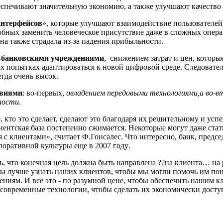
беспечивают значительную экономию, а также улучшают качество 
интерфейсов
», которые улучшают
взаимодействие
пользователей
собных заменить человеческое присутствие даже в сложных опер
она также
страдала из-за
падени
я
прибыльности.
е-банковскими учреждениями
,
снижением затрат и цен, которы
х попытках адаптироваться к новой цифровой среде. Следовател
гда очень высок.
овиями
: во-первых,
о
владением передовыми технологиями,
а в
о-в
ност
и
.
те, кто это сделает, сделают это благодаря их решительному и 
лиентская база постепенно сжимается. Некоторые могут даже ста
 с клиентами
», считает Ф.Гонсалес
.
Что интересно, банк, предсе
поративной культуры еще в
2007 год
у
.
, что конечная цель должна быть направлена ??на клиента
…
на 
бы лучше узнать наших клиентов, чтобы мы могли помочь им по
ениям. И все это
-
по разумной цене, чтобы обеспечить нашим 
современные
технологии, чтобы сделать их экономически досту