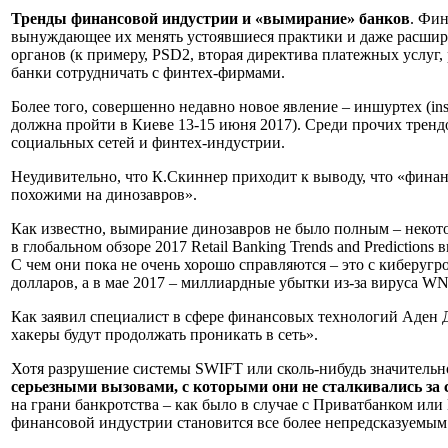
Тренды финансовой индустрии и «вымирание» банков
.
Фин
вынуждающее их менять устоявшиеся практики и даже расширят
органов (к примеру,
PSD
2, вторая директива платежных услуг
банки сотрудничать с финтех-фирмами.
Более того, совершенно недавно новое явление – иншуртех (i
должна пройти в Киеве 13-15 июня 2017). Среди прочих тренд
социальных сетей и финтех-индустрии.
Неудивительно, что К.Скиннер приходит к выводу, что «финан
похожими на динозавров».
Как известно, вымирание динозавров не было полным – некот
в глобальном обзоре 2017 Retail Banking Trends and Prediction
С чем они пока не очень хорошо справляются – это с киберуг
долларов, а в мае 2017 – миллиардные убытки из-за вируса
WN
Как заявил специалист в сфере финансовых технологий Аден Дэ
хакеры будут продолжать проникать в сеть».
Хотя разрушение системы SWIFT или сколь-нибудь значительно
серьезными вызовами, с которыми они не сталкивались за 
на грани банкротства – как было в случае с Приватбанком или M
финансовой индустрии становится все более непредсказуемым