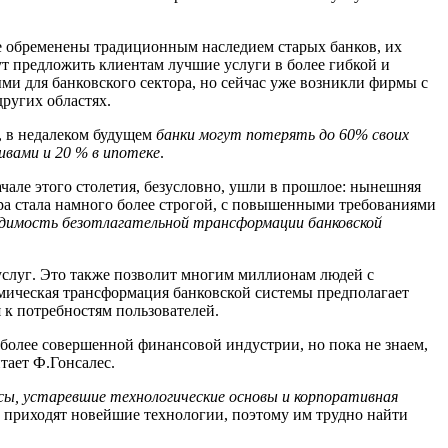
не обременены традиционным наследием
старых
банков,
их
гут предложить клиентам лучши
е услуги в более
гибкой и
ми для банковского сектора, но
сейчас уже возникли фирмы
с
ругих областях.
,
в недалеком будущем
банки могут потерять до 60% своих
тивами и 20 %
в
ипотеке
.
чале этого столетия, безусловно, ушли в прошлое: нынешн
яя
ора стала намного более строгой, с повышенными требованиями
одимость безотлагательной трансформации банковской
услуг
. Это также позволит многим миллионам людей с
ическая трансформация банковской системы предполагает
 к потребностям пользователей
.
более совершенной финансовой индустрии, но пока не знаем,
итает Ф.Гонсалес
.
сы, устаревшие технологические основы и корпоративн
ая
ь приходят новейшие
технологии, поэтому им трудно
найти