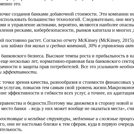
менно это.
епочке создания
банками добавочной
стоимости. Эти компании 
 использовать большинство технологий. Следовательно, они мо
ми и управление активами, вероятно, являются наиболее опасны
вления рисками, кибербезопасности, рынков капитала и многих д
ий
постоянно
растет. Согласно отчету McKinsey (McKinsey, 2015)
или займах для малых и средних компаний, 30% в управлении ак
банковского бизнеса. Высокие темпы роста и прибыльность в на
еще несколько лет, нормативно-правовая база банковского сект
зрачности и защиты
прав
потребителей. Все это
усиливает необх
 и эффективности
.
с точки зрения качества, разнообразия и
стоимости финансовых 
ым услугам, повысив тем самым
свой
уровень жизни.Макроэконом
е эффективности и гибкости всех услуг, а точнее
,
их адаптация
еравенства и бедности.Поэтому мы движемся в сторону новой и 
 место банки
- ведь у
них может вообще не
оказаться
места
», сч
огостоящие и негибкие структуры, медленные и сложные процес
ого, они не
настолько
близки к тем
сферам
,
куда в первую очеред
ятельность
.