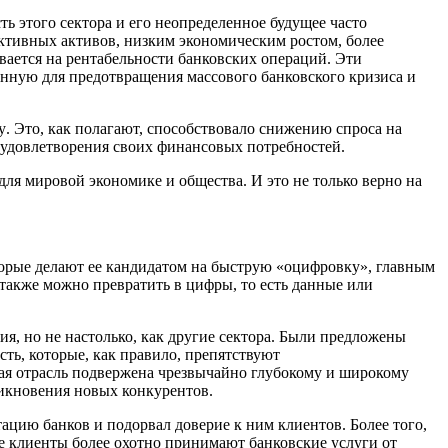
ть этого сектора и
его
неопределенное будущее часто
ктивных активов
, н
изки
м
экономически
м
рост
ом, б
олее
ывается на рентабельности банковских операций. Эти
нную для предотвращения массового банковского кризиса и
у
. Это, как полагают, способствовало снижению спроса на
 удовлетворения своих финансовых потребностей
.
для
мировой экономике и обществ
а
. И это не только верно на
торые делают ее кандидатом на быструю
«
оцифровку
»
, главным
также
можно превратить в цифры, то есть данные или
тия,
но не настолько, как
другие сектора.
Б
ыли предложены
сть, которые, как правило, препятствуют
ая отрасль подвержена чрезвычайно
глубокому
и широкому
икновения
новых конкурентов.
ацию банков и подорвал доверие к ним клиентов. Более того,
ые клиенты более охотно принимают банковские услуги от