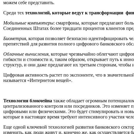
можем себе представить.
Среди тех
технологий, которые
ведут
к трансформации
фин
Мобильные компьютеры
: смартфоны, которые предлагают бол
Соединенных Штатах более тридцати процентов клиентов пред
Биометрия
, которая позволяет безопасно идентифицировать
че
препятствий для развития полного цифрового банковского об
Облачные вычисления
, которые чрезвычайно облегчают цифров
гибкости и стоимости и, таким образом, открывает путь к
инно
структур, и они даже предлагают их третьим сторонам, чтобы 
Цифровая активность растет по экспонен
те
,
что
в значительно
называется «Интернет
ом
вещей».
Технология
блокчейна
также
обладает огромным потенциалом 
централизованного контроля или посредник
ов
. Это изменяет 
цифровыми или физическими. Это будет стимулировать
и
новы
которые в настоящее время требуют интенсивного участия чело
Еще одной ключевой технологией развития банковского сектор
изменить, как люди живут и, конечно же, как осуществляется 