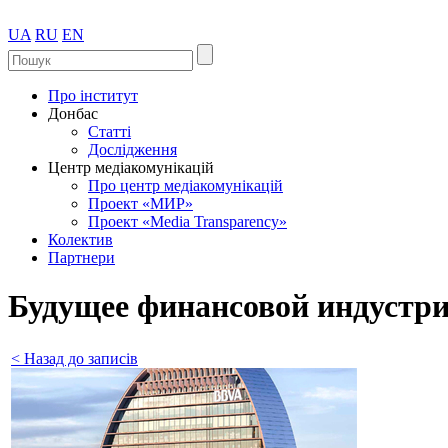
UA
RU
EN
Про інститут
Донбас
Статті
Дослідження
Центр медіакомунікацій
Про центр медіакомунікацій
Проект «МИР»
Проект «Media Transparency»
Колектив
Партнери
Будущее финансовой индустри
< Назад до записів