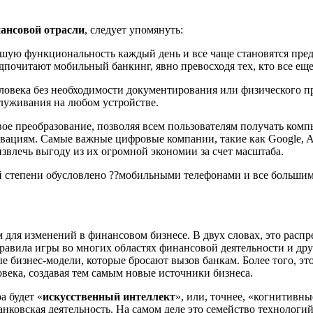
ансовой
отрасли
,
следует упомянуть:
ьшую функциональность каждый день и все чаще становятся пре
почитают мобильный банкинг, явно превосходя тех, кто все еще
ловека
без необходимости документирования или физического при
служивания на любом устройстве.
ое преобразование, позволяя всем пользователям
получать
компь
вациям
. Самые важные цифровые компании, такие как Google, A
извлечь выгоду из их огромной экономии за счет масштаба.
й степени обусловлен
о
??мобильными телефонами и все больш
и
для изменений в финансовом бизнесе. В двух словах, это
расп
правила игры во многих областях финансовой деятельности и др
е бизнес-модели, которые бросают вызов
банкам
. Более того, э
века, создавая тем самым новые источники бизнеса.
а будет «
искусственный интеллект
», или, точнее, «когнитивн
банковская деятельность. На самом деле это семейство техноло