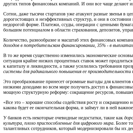
других типов
финансовых
компаний. И они все чаще делают и
Сотни, даже тысячи стартапов уже атакуют разные звенья в ц
дорогостоящих и неэффективных структур, и они в состоянии
недорогой форме. Платежи, ссуды, операции с ценными бумага
большим потенциалом в области страхования, депозитов, упра
Количество, разнообразие и масштаб этих
финансовых
компан
доходов в потребительском финансировании, 35% - в выплатах 
В то же время
существенно
изменились экономические основы 
ситуация крайне
низких процентных ставок может продлиться 
к капиталу и ликвидности,
а
также
усилились
требования про
системы для радикального повышения ее производительности
Это преобразование принесет огромные выгоды для
клиентов
низким
и
доход
ами
во всем мире получить доступ к финансов
мощную структурную реформу: сокращение ресурсов, повышени
«В
се это
– хорошие
способы содействия росту и сокращению н
какова будет ее окончательная форма, и займут
ли
в ней важное
У банков есть некоторые очевидные недостатки, такие как
дор
культур
а
, плохо приспособленные для цифрового мира
. Более т
талантливых сотрудников
, который
модернизировали бы их де