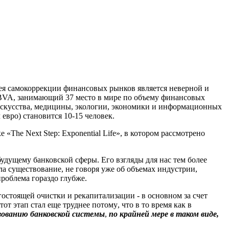
ея самокоррекции финансовых рынков является неверной и
BVA
, занимающий 37 место в мире по об
ъем
у
финансовых
 искусства, медицины, экологии, экономики и информационных
евро) становится 10-15 человек.
The Next Step: Exponential Life», в котором рассмотрено
удущему банковской сферы. Его взгляды для нас тем более
ла существование, не говоря уже об объемах индустрии,
роблема гораздо глубже.
гостоящей очистки и рекапитализации - в основном за счет
тот этап стал еще труднее
потому
,
что в то время как
в
твованию
банковской системы
,
по крайней мере
в таком виде
,