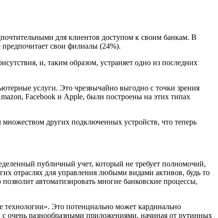
дпочтительными для клиентов доступом к своим банкам. В
 предпочитает свои филиалы (24%).
сутствия, и, таким образом, устраняет одно из последних
ютерные услуги. Это чрезвычайно выгодно с точки зрения
mazon, Facebook и Apple, были построены на этих типах
м
множеством других подключенных устройств, что теперь
ределенный
публичный учет, который не требует полномочий,
угих отраслях для управления любыми видами активов, будь то
то позволит автоматизировать многие банковские процессы,
ые технологии». Это потенциально может кардинально
гий с очень разнообразными приложениями, начиная от рутинных