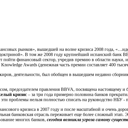
ансовых рынков», вышедшей на волне кризиса 2008 года, «…ид
 доктриной». В том же 2008 году крупнейший испанский банк
B
жет пойти финансовый сектор, учредив премию в области науки,
 Knowledge Awards (денежная часть премии составляет 400 тысяч 
ров, деятельности, был обобщен в вышедшем недавно сборнике «
с
ом, председателем правления BBVA, посвящена настоящему и б
желый кризис
– за три года примерно половина банков прекрати
 эти проблемы нельзя полностью списать на руководство НБУ - п
инансового кризиса в 2007 году и после масштабной и очень доро
альная банковская отрасль переживает еще более сложный этап.
Э
вовани
е
многих банков,
сегодня
возникла угроза самому сущес