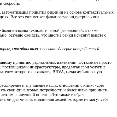
и скорость
.
,
автоматиз
ация
принятия решений на основе контекстуальных
ациях
.
Все это уже меняет финансовую индустрию
- она
е были вызваны технологической революцией, а также
ьно, разумно ожидать, что многие банки исчезнут вместе с
торых,
способностью
завоевать доверие потребителей
успешному принятию радикальных изменений. Остальные просто
ть поставщиками инфраструктуры, предлагая свои услуги в
дателем которого он являлся,
BBVA
, начал амбициозную
расширени
е
и улучшени
е
наших отношений с ним
»
.
«
Для
нять свои финансовые потребности и более легко принимать
клиентам наилучший опыт
»
.
«
Это также требует
пными для многих миллионов людей, которые не могут себе