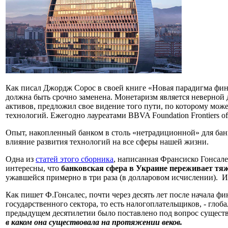
Как писал Джордж Сорос в своей книге «Новая парадигма фин
должна быть срочно заменена. Монетаризм является неверной
активов, предложил свое видение того пути, по которому мо
технологий. Ежегодно лауреатами BBVA Foundation Frontiers of
Опыт, накопленный банком в столь «нетрадиционной» для банки
влияние развития технологий на все сферы нашей жизни.
Одна из
статей этого сборника
, написанная
Франсиско Гонсале
интересны, что
банковская сфера в Украине переживает тя
ужавшейся примерно в три раза (в долларовом исчислении). И
Как пишет Ф.Гонсалес, по
чти через десять лет после начала ф
государственного сектора, то есть налогоплательщиков, - глоб
предыдущем десятилетии было поставлено
под вопрос
сущест
в каком она существовала
на протяжении веков.