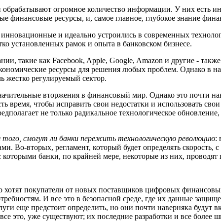
 обрабатывают огромное количество информации. У них есть ин
ы
е финансовые ресурсы, и, самое главное, глубокое знание фина
 инновационные и идеально устроились в
современных
техноло
тко установленных рамок и опыта в банковском бизнесе.
и, такие как Facebook, Apple, Google, Amazon и другие -
также
кономические ресурсы для
решения
любых проблем. Однако в на
ль
жестко регулируемый сектор.
начительные вторжения в финансовый мир. Однако это почти н
сть время
, чтобы исправить свои недостатки и использовать
сво
едполагает не только радикальное технологическое обновление,
 того, смогут ли банки пережить технологическую революцию
:
ами
. Во-вторых, регламент, который будет определять скорость, с
 с которыми банки, по крайней мере, некоторые из них, проводя
о хотят покупатели от новых поставщиков цифровых финансовых 
требностям. И все это в безопасной среде, где их данные защищ
ги еще предстоит определить, но они почти наверняка будут вк
все это, уже существуют;
и
х последние разработки и все более 