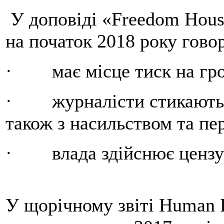
У доповіді «Freedom Hous
на початок 2018 року гово
· має місце тиск на гро
· журналісти стикаються
також з насильством та пе
· влада здійснює цензур
У щорічному звіті Human 