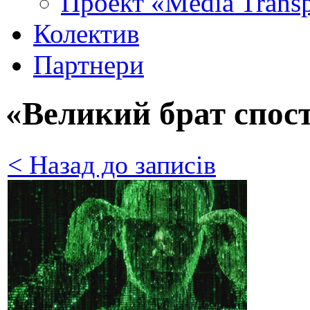
Проект «Media Trans
Колектив
Партнери
«Великий брат спост
< Назад до записів