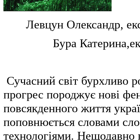
Левцун Олександр, екс
Бура Катерина,ек
Сучасний світ бурхливо р
прогрес породжує нові фе
повсякденного життя украї
поповнюється словами сло
технологіями. Нещодавно п