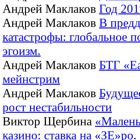
Андрей Маклаков
Год 201
Андрей Маклаков
В пред
катастрофы: глобальное 
эгоизм.
Андрей Маклаков
БТГ «Ea
мейнстрим
Андрей Маклаков
Будущее
рост нестабильности
Виктор Щербина
«Малень
казино: ставка на «ЗЕ»ро.