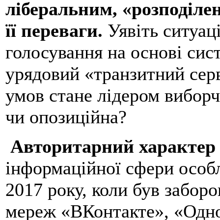
ліберальним, «розподіле
її переваги.
Уявіть ситуац
голосування на основі си
урядовий «транзитний серв
умов стане лідером виборч
чи опозиційна?
Авторитарний характер
інформаційної сфери особл
2017 року, коли був забор
мереж «ВКонтакте», «Одно