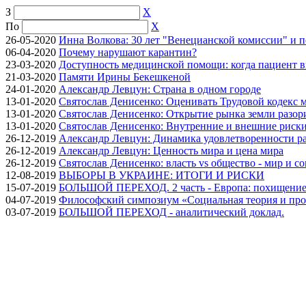
З
X
По
X
26-05-2020
Инна Волкова: 30 лет "Венецианской комиссии" и 
06-04-2020
Почему нарушают карантин?
23-03-2020
Доступность медицинской помощи: когда пациент в
21-03-2020
Памяти Ирины Бекешкеной
24-01-2020
Александр Левцун: Страна в одном городе
13-01-2020
Святослав Денисенко: Оценивать Трудовой кодекс м
13-01-2020
Святослав Денисенко: Открытие рынка земли разори
13-01-2020
Святослав Денисенко: Внутренние и внешние риски 
26-12-2019
Александр Левцун: Динамика удовлетворенности ра
26-12-2019
Александр Левцун: Ценность мира и цена мира
26-12-2019
Святослав Денисенко: власть vs общество - мир и с
12-08-2019
ВЫБОРЫ В УКРАИНЕ: ИТОГИ И РИСКИ
15-07-2019
БОЛЬШОЙ ПЕРЕХОД. 2 часть - Европа: похищение
04-07-2019
Философский симпозиум «Социальная теория и про
03-07-2019
БОЛЬШОЙ ПЕРЕХОД - аналитический доклад.