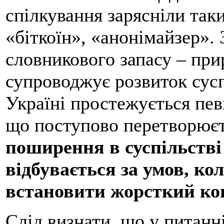
спілкування зарясніли так
«біткоїн», «анонімайзер».
словникового запасу – при
супроводжує розвиток сусп
Україні простежується пев
що поступово перетворюєт
поширення в суспільстві
відбувається за умов, к
встановити жорсткий ко
Слід визнати, що у питанн