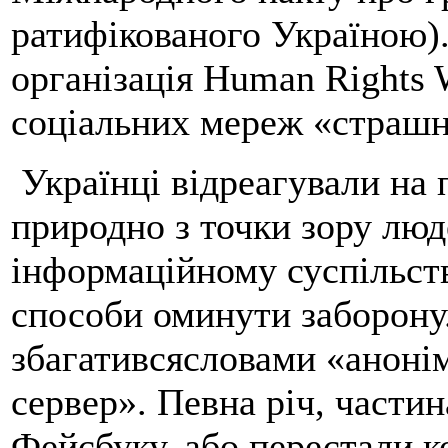
ратифікованого Україною)
організація Human Rights 
соціальних мереж «страшн
Українці відреагували на 
природно з точки зору люд
інформаційному суспільств
способи оминути заборону.
збагативсясловами «анонім
сервер». Певна річ, части
Фейсбуку, або перестали к