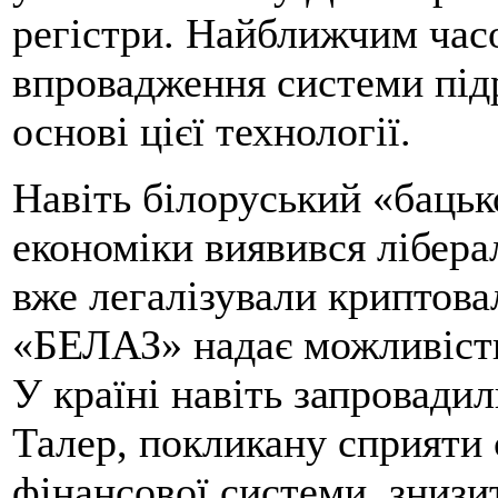
регістри. Найближчим час
впровадження системи підр
основі цієї технології.
Навіть білоруський «бацьк
економіки виявився лібера
вже легалізували криптова
«БЕЛАЗ» надає можливість 
У країні навіть запровади
Талер, покликану сприяти с
фінансової системи, знизи