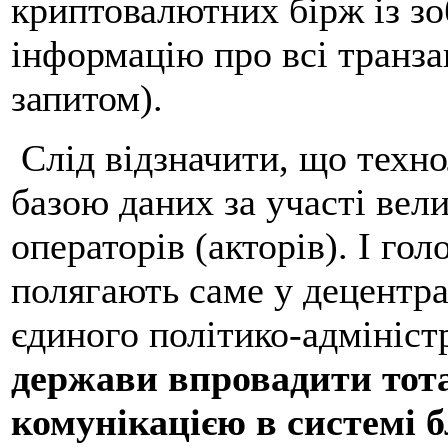
криптовалютних бірж із зо
інформацію про всі транзак
запитом).
Слід відзначити, що техно
базою даних за участі вел
операторів (акторів). І гол
полягають саме у децентрал
єдиного політико-адмініст
держави впровадити тот
комунікацією в системі б