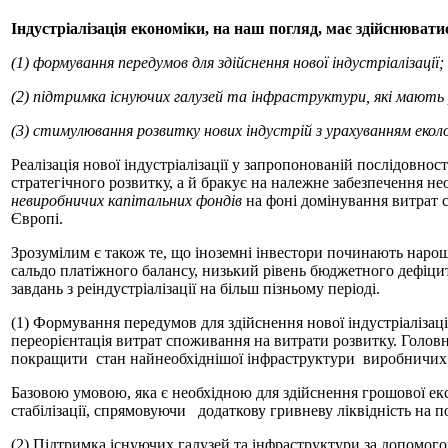
Індустріалізація економіки, на наш погляд, має здійснюватис
(1) формування передумов для здійснення нової індустріалізації;
(2) підтримка існуючих галузей та інфраструктури, які мають
(3) стимулювання розвитку нових індустрій з урахуванням еколо
Реалізація нової індустріалізації у запропонованій послідовнос
стратегічного розвитку, а й бракує на належне забезпечення не
невиробничих капітальних фондів
на фоні домінування витрат с
Європі.
Зрозумілим є також те, що іноземні інвестори починають нар
сальдо платіжного балансу, низький рівень бюджетного дефіциту
завдань з реіндустріалізації на більш пізньому періоді.
(1) Формування передумов для здійснення нової індустріалізаці
переорієнтація витрат споживання на витрати розвитку. Голов
покращити стан найнеобхіднішої інфраструктури виробничих ф
Базовою умовою, яка є необхідною для здійснення грошової ек
стабілізації, спрямовуючи додаткову гривневу ліквідність на 
(2) Підтримка існуючих галузей та інфраструктури за допомог