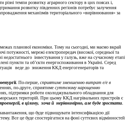
 різні темпи розвитку аграрного сектору в цих поясах і,
ідтримання розвитку південних регіонів потребує залучення
 запровадження механізмів територіального «вирівнювання» за
 межах планової економіки. Тому на сьогодні, ми маємо вкрай
чі потужності, мережі електропередач (високої, середньої та
ні недостатнього інвестування у галузь, вже на сучасному етапі
лені пункти та об’єкти енергоспоживання в Україні. Серед
ситуація веде до зниження ККД енергогенераторів та
оенургії
. По-перше,
сприятиме зменшенню витрат е/е в
щеннях, по-друге, сприятиме
суттєвому нарощенню
ннях, підтримки роботи охолоджувального обладнання для
риморських територій. При цьому ККД нагрівальних пристроїв є
оенергії, в цілому, хоча й нерівномірно, але буде зростати
.
авантаження, що буде підвищувати інтенсифікацією дії
му. Все це буде спостерігатися на фоні суттєвих відмінностей