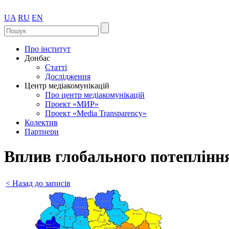
UA
RU
EN
Про інститут
Донбас
Статті
Дослідження
Центр медіакомунікацій
Про центр медіакомунікацій
Проект «МИР»
Проект «Media Transparency»
Колектив
Партнери
Вплив глобального потепління
< Назад до записів