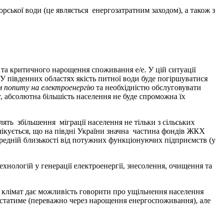
ької води (це являється енергозатратним заходом), а також з
та критичного нарощення споживання е/е. У цій ситуації
 південних областях якість питної води буде погіршуватися
м попиту на електроенергію
та необхідністю обслуговувати
тат, абсолютна більшість населення не буде спроможна їх
ь збільшення міграції населення не тільки з сільських
чікується, що на півдні України значна частина фондів ЖКХ
ередній близькості від потужних функціонуючих підприємств (у
ологій у генерації електроенергії, знесолення, очищення та
й клімат дає можливість говорити про ущільнення населення
остатиме (переважно через нарощення енергоспоживання), але