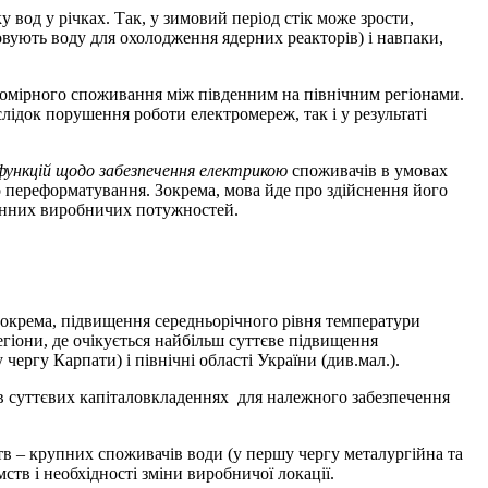
од у річках. Так, у зимовий період стік може зрости,
вують воду для охолодження ядерних реакторів) і навпаки,
омірного споживання між південним на північним регіонами.
ідок порушення роботи електромереж, так і у результаті
функцій щодо забезпечення електрикою
споживачів в умовах
о переформатування. Зокрема, мова йде про здійснення його
ренних виробничих потужностей.
зокрема, підвищення середньорічного рівня температури
егіони, де очікується найбільш суттєве підвищення
ергу Карпати) і північні області України (див.мал.).
 суттєвих капіталовкладеннях для належного забезпечення
 – крупних споживачів води (у першу чергу металургійна та
тв і необхідності зміни виробничої локації.