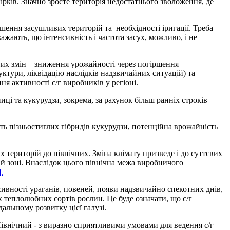
рків. Значно зросте територія недостатнього зволоження, де
ьшення засушливих територій та необхідності іригації. Треба
важають, що інтенсивність і частота засух, можливо, і не
них змін – зниження урожайності через погіршення
ктури, ліквідацію наслідків надзвичайних ситуацій) та
ня активності с/г виробників у регіоні.
і та кукурудзи, зокрема, за рахунок більш ранніх строків
віть пізньостиглих гібридів кукурудзи, потенційна врожайність
 територій до північних. Зміна клімату призведе і до суттєвих
й зоні. Внаслідок цього північна межа виробничого
].
нсивності ураганів, повеней, появи надзвичайно спекотних днів,
 теплолюбних сортів рослин. Це буде означати, що с/г
альшому розвитку цієї галузі.
івнічний - з виразно сприятливими умовами для ведення с/г