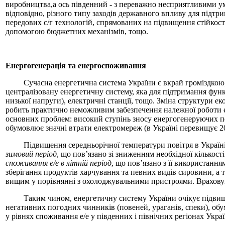
виробництва,а ось південний - з переважно несприятливими умо
відповідно, різного типу заходів державного впливу для підтр
передових с/г технологій, спрямованих на підвищення стійкост
допомогою бюджетних механізмів, тощо.
Енергогенерація та енергоспоживання
Сучасна енергетична система України є вкрай громіздкою,
централізовану енергетичну систему, яка для підтримання функц
низької напруги), електричні станції, тощо. Зміна структури е
робить практично неможливим забезпечення належної роботи ен
основних проблем: високий ступінь зносу енергогенеруючих по
обумовлює значні втрати електромереж (в Україні перевищує 2
Підвищення середньорічної температури повітря в Україн
зимовий період
, що пов’язано зі зниженням необхідної кількос
споживання е/е в літній період
, що пов’язано з її використан
зберігання продуктів харчування та певних видів сировини, а 
вищим у порівнянні з охолоджувальними пристроями. Врахову
Таким чином, енергетичну систему України очікує підвищення
негативних погодних чинників (повеней, ураганів, спеки), об
у рівнях споживання е/е у південних і північних регіонах Украї