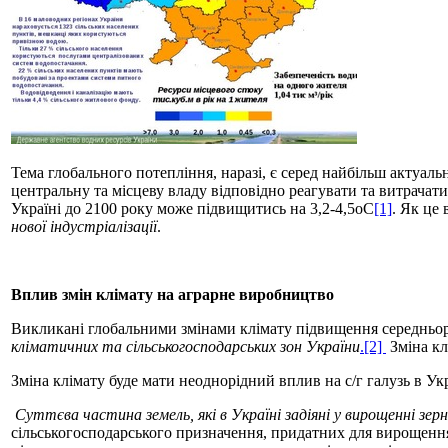
Тема глобального потепління, наразі, є серед найбільш актуаль
центральну та місцеву владу відповідно реагувати та витрачат
Україні до 2100 року може підвищитись на 3,2-4,5oС
[1]
. Як це
нової індустріалізації
.
Вплив змін клімату на аграрне виробництво
Викликані глобальними змінами клімату підвищення середньорі
кліматичних та сільськогосподарських зон України
.[2]
Зміна кл
Зміна клімату буде мати неоднорідний вплив на с/г галузь в Укр
Суттєва частина земель, які в Україні задіяні у вирощенні зерн
сільськогосподарського призначення, придатних для вирощення к