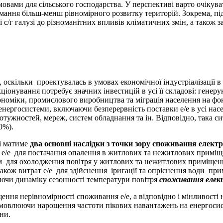
вами для сільського господарства. У перспективі варто очікувати
имання більш-менш рівномірного розвитку територій. Зокрема, п
і с/г галузі до різноманітних впливів кліматичних змін, а також
 оскільки проектувалась в умовах економічної індустріалізації в
іонування потребує значних інвестицій в усі її складові: генерую
кономіки, промислового виробництва та міграція населення на фо
ергосистеми, включаючи безперервність поставки е/е в усі насе
тужностей, мереж, систем обладнання та ін. Відповідно, така 
0%).
і матиме
два основні наслідки з точки зору споживання електр
ті е/е для постачання опалення в житлових та нежитлових примі
ням для охолодження повітря у житлових та нежитлових приміще
також витрат е/е для здійснення іригації та опріснення води п
ючи динаміку сезонності температури повітря
споживання електр
 нерівномірності споживання е/е, а відповідно і мінливості н
умовлюючи нарощення частоти пікових навантажень на енергосисте
ни.