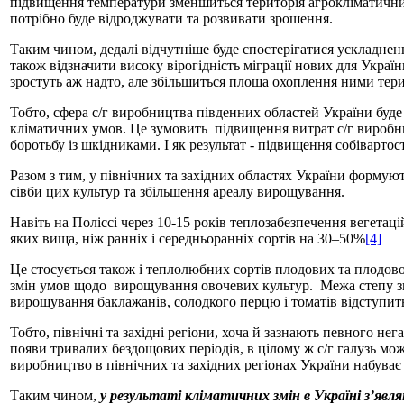
підвищення температури зменшиться територія агрокліматичних 
потрібно буде відроджувати та розвивати зрошення.
Таким чином, дедалі відчутніше буде спостерігатися ускладненн
також відзначити високу вірогідність міграції нових для Україн
зростуть аж надто, але збільшиться площа охоплення ними тери
Тобто, сфера с/г виробництва південних областей України буд
кліматичних умов. Це зумовить підвищення витрат с/г виробник
боротьбу із шкідниками. І як результат - підвищення собівартос
Разом з тим, у північних та західних областях України формую
сівби цих культур та збільшення ареалу вирощування.
Навіть на Поліссі через 10-15 років теплозабезпечення вегетаці
яких вища, ніж ранніх і середньоранніх сортів на 30–50%
[4]
Це стосується також і теплолюбних сортів плодових та плодово-
змін умов щодо вирощування овочевих культур. Межа степу зна
вирощування баклажанів, солодкого перцю і томатів відступить н
Тобто, північні та західні регіони, хоча й зазнають певного н
появи тривалих бездощових періодів, в цілому ж с/г галузь мо
виробництво в північних та західних регіонах України набуває
Таким чином,
у результаті кліматичних змін в Україні з’явл