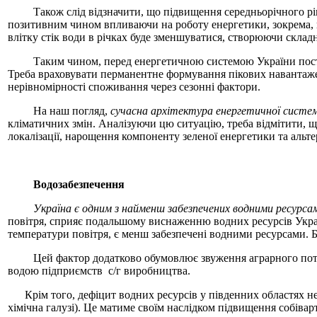
Також слід відзначити, що підвищення середньорічного рівня 
позитивним чином впливаючи на роботу енергетики, зокрема, г
влітку стік води в річках буде зменшуватися, створюючи склад
Таким чином, перед енергетичною системою України постає п
Треба враховувати перманентне формування пікових навантажен
нерівномірності споживання через сезонні фактори.
На наш погляд,
сучасна архітектура енергетичної систе
кліматичних змін. Аналізуючи цю ситуацію, треба відмітити, щ
локалізації, нарощення компоненту зеленої енергетики та ал
Водозабезпечення
Україна є одним з найменш забезпечених водними ресурсам
повітря, сприяє подальшому виснаженню водних ресурсів Україн
температури повітря, є менш забезпечені водними ресурсами. Бі
Цей фактор додатково обумовлює звуження аграрного потенці
водою підприємств с/г виробництва.
Крім того, дефіцит водних ресурсів у південних областях не
хімічна галузі). Це матиме своїм наслідком підвищення собіва