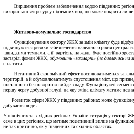
Вирішення проблем забезпечення водою південних регіонів Ук
використанням ресурсу підземних вод, що може покрити лише ч
Житлово-комунальне господарство
Функціонування сектору ЖКХ за змін клімату буде відбув
підвищуються ризики забезпечення належного рівня централіз
швидкими темпами, а її вартість, на жаль, буде постійно зрост
застарілі фонди ЖКХ,
обумовить «захмарні» (не дивлячись на 
сплатити.
Негативний економічний ефект посилюватиметься загальною пр
територій, а й обумовлюватимуть спустошення міст, що призве
поетапно та безповоротно вийде з ладу. Функціонуючі сегмент
першу чергу добувної галузі, на яку зміна клімату матиме незн
Розвиток сфери ЖКХ у південних районах може функціонувати 
добування води.
У північних та західних регіонах України ситуація у секторі 
саме в цих регіонах, що матиме позитивний вплив на функціон
не так критично, як у південних та східних областях.