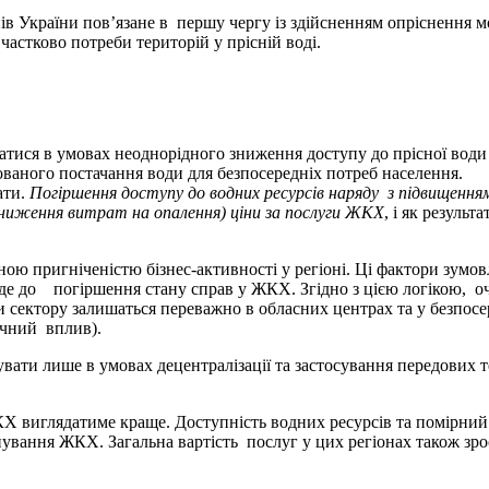
раїни пов’язане в першу чергу із здійсненням опріснення морс
астково потреби територій у прісній воді.
атися в умовах неоднорідного зниження доступу до прісної води 
ованого постачання води для безпосередніх потреб населення. У
ати.
Погіршення доступу до водних ресурсів наряду з підвищення
зниження витрат на опалення) ціни за послуги ЖКХ
, і як резуль
игніченістю бізнес-активності у регіоні. Ці фактори зумовлят
де до погіршення стану справ у ЖКХ. Згідно з цією логікою, о
и сектору залишаться переважно в обласних центрах та у безпос
ачний вплив).
лише в умовах децентралізації та застосування передових техн
ЖКХ виглядатиме краще. Доступність водних ресурсів та помірни
ування ЖКХ. Загальна вартість послуг у цих регіонах також зр