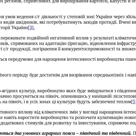
регіонів, сприятливих для вирощування картоплі, капусти й огі
я умов ведення с/г діяльності у степовій зоні України через збіл
и видів шкідників, які потребуватимуть заходів протидії. Вчені в
торії України
[3].
е переживати подвійний негативний вплив у результаті кліматич
ів, спрямованих на адаптацію (іригацію, відновлення інфрастру
ті с/г продукції, погіршення її конкурентоспроможності та знижен
ться передумови для нарощення інтенсивності виробництва пшениц
йного періоду буде достатнім для визрівання середньопізніх і на
ягідних культур, виробництво яких буде зміщуватися з південних
чно просунеться на північ, опинившись у нинішній лісостепові
а північ, і в усіх зонах ці культури будуть забезпечені теплом
[5
егативного впливу від кліматичних змін у вигляді нарощення інте
же навіть наростити виробництво та розпочати культивацію нових
 додаткових стимулів для розвитку та інвестування, сприяючи под
яються два умовних аграрних пояси – північний та південний.
П