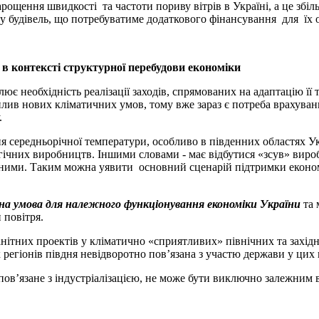
ння швидкості та частоти пориву вітрів в Україні, а це збіль
 будівель, що потребуватиме додаткового фінансування для їх 
 в контексті структурної перебудови економіки
влює необхідність реалізації заходів, спрямованих на адаптацію ї
плив нових кліматичних умов, тому вже зараз є потреба врахува
.
ередньорічної температури, особливо в південних областях Укр
ічних виробництв. Іншими словами - має відбутися «зсув» виробн
номними. Таким можна уявити основний сценарій підтримки еконо
ідна умова для належного функціонування економіки України
та 
 повітря.
анітних проектів у кліматично «сприятливих» північних та захід
 регіонів півдня невідворотно пов’язана з участю держави у цих 
ов’язане з індустріалізацією, не може бути виключно залежним в