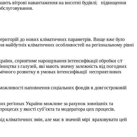
шить вітрові навантаження на висотні будівлі; підвищення
обслуговування.
ї територій до нових кліматичних параметрів. Вище вже було
ння майбутніх кліматичних особливостей на регіональному рівні
аїни, сприятиме нарощування інтенсифікації обробки с/г
ицтва з галузей, які мають значну залежність від погодних
мічного розвитку в умовах інтенсифікації несприятливих
можливості наповнення соціальних фондів в довгостроковій
них регіонах України можливе за рахунок зовнішніх та
процесах у якості суб’єкта та модератора цих процесів.
ід кліматичних змін, але має в значній мірі враховувати цей