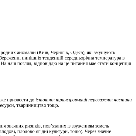
иродних аномалій (Київ, Чернігів, Одеса), які змушують
 збереженні нинішніх тенденцій середньорічна температура в
о? На наш погляд, відповіддю на це питання має стати концепція
оже призвести до
істотної трансформації переважної частини
 ресурси, тваринництво тощо.
ня значних ризиків, пов’язаних із звуженням земель
лодові, плодово-ягідні культури, тощо). Через значне