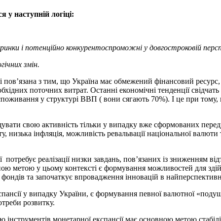
я у наступній логіці:
 ринки і потенційно конкурентоспроможні у довгостроковій перс
гічних змін.
ті пов’язана з тим, що Україна має обмежений фінансовий ресурс, 
обхідних поточних витрат. Останні економічні тенденції свідчать
поживання у структурі ВВП ( вони сягають 70%). І це при тому, 
ощувати свою активність тільки у випадку вже сформованих пер
, низька інфляція, можливість ревальвації національної валюти т
ї потребує реалізації низки завдань, пов’язаних із зниженням ві
ною метою у цьому контексті є формування можливостей для здій
ондів та започаткує впровадження інновацій в найперспективні
спансії у випадку України, є формування певної валютної «поду
потреби розвитку.
ою інструментів монетарної експансії має основною метою стабіл