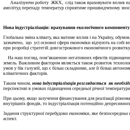
Аналізуючи роботу ЖКХ, слід також враховувати вплив нароще
амплітуд перепаду температур сприятиме пришвидченому зносу
Нова індустріалізація: врахування екологічного компоненту
Глобальна зміна клімату, яка матиме вплив і на Україну, обумо
зазначено, що усі основні сфери економіки відчують на собі в
при розробці стратегій довгострокового економічного розвитку
На наш погляд, пом’якшенню негативних ефектів підвищення с
земель. Важливим фактором являється також розвиток технолог
умов у бік галузей, що є більш складними, але й більш авто
кліматичних факторів.
Таким чином,
нова індустріалізація розглядається як необх
перспективі в умовах підвищення середньої річної температури
При цьому, якщо залучення фінансування для реалізації різном
внутрішніх фондів, то індустріалізація потенційно депресивних
Задання структурної перебудови економіки, яке безпосередньо п
аспект.