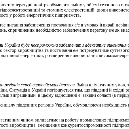
температури повітря обумовить зміну у об’ємі сезонного стоку в
ідроелектростанцій та атомних електростанцій (вони використо
ності у роботі енергетичних підприємств.
итання забезпечення постачання е/е в умовах її вкрай нерівн
ь, спричинених необхідністю забезпечення перетоку е/е як внасл
ми України буде неспроможна забезпечити адекватне виконання 
о сектор виробництва та постачання е/е потребуватиме суттєвог
ьтернативної енергетики, розширення використання високоманев
и регіонів серед європейських держав.
Зміна кліматичних умов, 
и. Ситуація в Україні погіршується тим, що південні й східні р
льш виграшними в цьому відношенні є західні області (в першу ч
алу південних регіонів України, обумовлюючи необхідність в
гативним чином впливатиме на роботу промислових підприємств
ртості виробництва, зменшення конкурентоспроможності підприємс