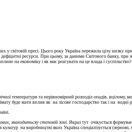
них у світовій пресі. Цього року Україна пережила цілу низку пр
и дефіцитні ресурси. При цьому, за даними Світового банку, при
 вплине на економіку і як має реагувати на це влада і суспільств
чної температури та нерівномірний розподіл опадів, вцілому, м
імату буде мати вплив як на лісове господарство так і на водні
аїні.
ових, знаходитьсяу степовій зоні.
Якраз тут очікується формуван
ультур на виробництві яких Україна спеціалізується (зернові, п