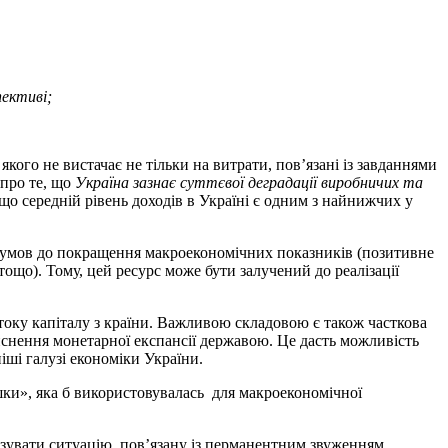
пективі;
якого не вистачає не тільки на витрати, пов’язані із завданнями
 про те, що
Україна зазнає суттєвої деградації виробничих та
що середній рівень доходів в Україні є одним з найнижчих у
едумов до покращення макроекономічних показників (позитивне
ощо). Тому, цей ресурс може бути залучений до реалізації
дтоку капіталу з країни. Важливою складовою є також часткова
снення монетарної експансії державою. Це дасть можливість
ші галузі економіки України.
шки», яка б використовувалась для макроекономічної
ізувати ситуацію, пов’язану із перманентним звуженням