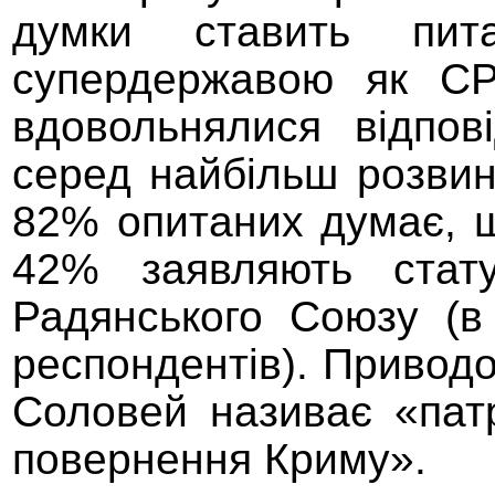
думки ставить пит
супердержавою як СР
вдовольнялися відпо
серед найбільш розвин
82% опитаних думає, щ
42% заявляють стат
Радянського Союзу (в
респондентів). Приводо
Соловей називає «патр
повернення Криму».