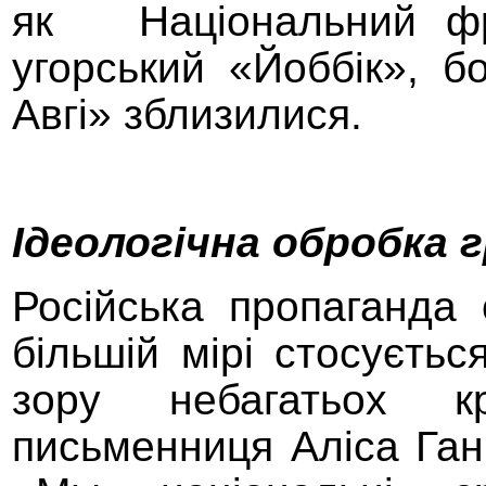
як
Національний фр
угорський «Йоббік», б
Авгі» зблизилися.
Ідеологічна обробка 
Російська пропаганда 
більшій мірі стосуєтьс
зору небагатьох к
письменниця Аліса Ган