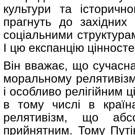
культури та історично
прагнуть до західних 
соціальними структурам
І цю експанцію цінносте
Він вважає, що с
учасна
моральному релятивізм
і особливо релігійним ц
в тому числі в країн
релятивізм, що аб
прийнятним
.
Тому Пут