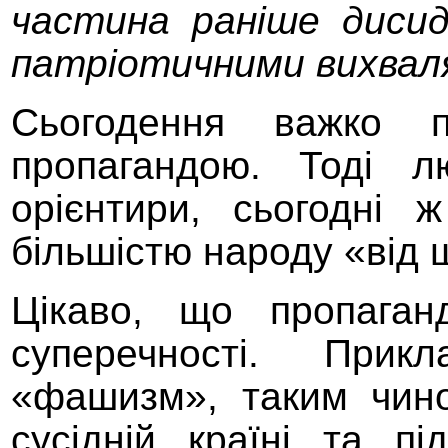
частина раніше диси
патріотичними вихва
Сьогодення важко п
пропагандою. Тоді л
орієнтири, сьогодні ж
більшістю народу «від 
Цікаво,
що
пропага
суперечності. При
«фашизм», таким чин
сусідній країні
та п
і