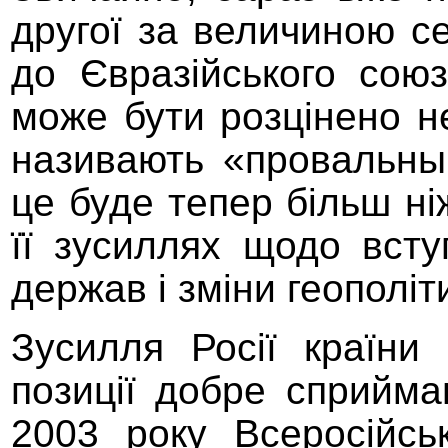
другої за величиною с
до Євразійського союз
може бути розцінено н
називають
«
провальн
це буде тепер більш н
її зусиллях щодо вст
держав і зміни геополіт
Зусилля
Росії
країни
позиції добре сприйма
2003 року Всеросійсь