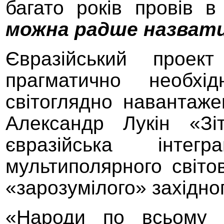
багато років провів в
можна радше
наз
вати
Євразійський проек
прагматично необхі
світоглядно
на
вантаже
Александр Лукін «Зі
євразійська інте
мультиполярного світо
«
зарозумілого
»
західно
«
Н
ароди по всьому с