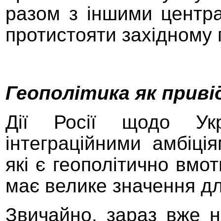
разом з іншими центра
протистояти західному
Геополітика як приві
Дії Росії щодо Укр
інтеграційними амбіці
які є геополітично вмот
ма
є
велике значення дл
Звичайно, з
араз вже н