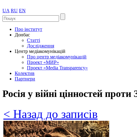
UA
RU
EN
Про інститут
Донбас
Статті
Дослідження
Центр медіакомунікацій
Про центр медіакомунікацій
Проект «МИР»
Проект «Media Transparency»
Колектив
Партнери
Росія у війні цінностей проти 
< Назад до записів