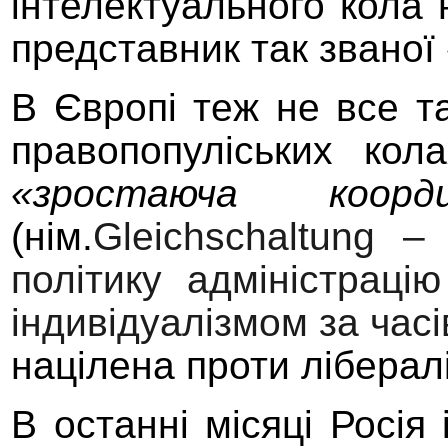
інтелектуального кола
представник
так званої
В Європі теж не все та
правопопуліських кол
«зростаюча коорд
(нім.
Gleichschaltung
– н
політику адміністрац
індивідуалізмом за часі
націлена
проти ліберал
В останні місяці Росія 