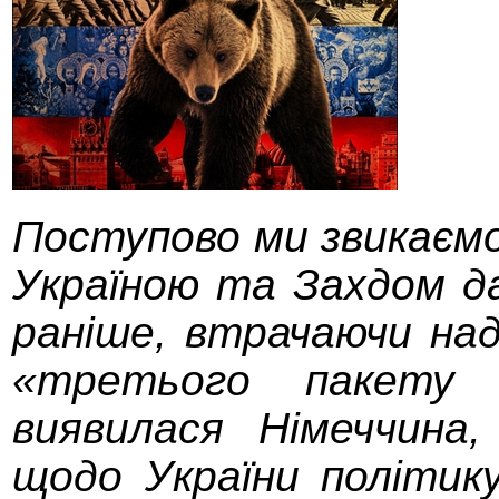
Поступово ми звикаємо
Україною та Захдом да
раніше, втрачаючи над
«третього пакету 
виявилася Німеччина
щодо України політик