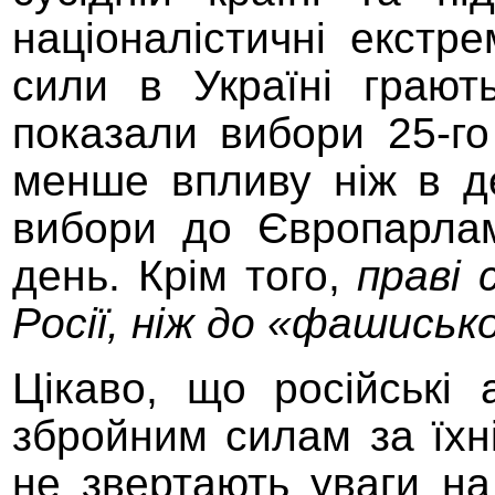
націоналісти
ч
ні екстр
сили
в Україні
грают
показали вибори 25-го
менше впливу ніж в д
вибори до Європарлам
день. Крім того
,
прав
і
с
Росі
ї,
ніж
до
«фашиськ
Цікаво, що р
осійські
збройним силам за їхні
не звертають уваги на 