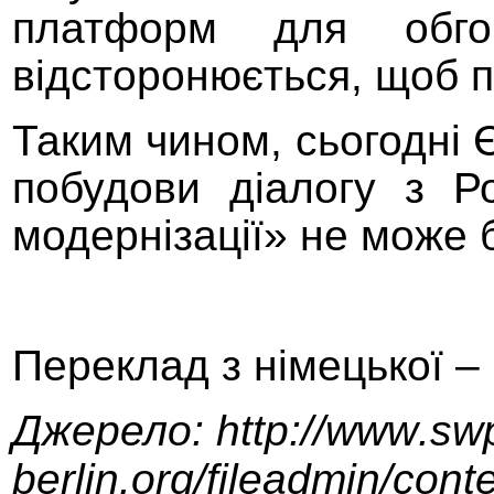
платформ для обго
відсторонюється, щоб 
Таким чином, сьогодні
побудови діалогу
з Ро
модернізації» не
може 
Переклад з німецької –
Джерел
о
:
http
://
www
.
sw
berlin
.
org
/
fileadmin
/
cont