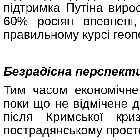
підтримка Путіна виро
60% росіян впевнені
правильному курсі геоп
Безрадісна п
ерспект
Тим часом економічне
поки що
не відмічене 
після
Кримськ
ої
кри
пострадянському просто