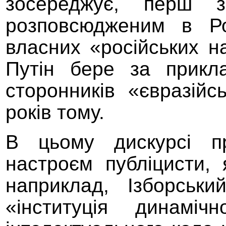
зосереджує
, перш 
розповсюдженим в Ро
власних
«
російських н
Путін бере за прикл
сторонників «євразійс
років тому.
В
цьому
дискурсі п
настроєм публіцисти, 
наприклад, Ізборськ
«інституція динаміч