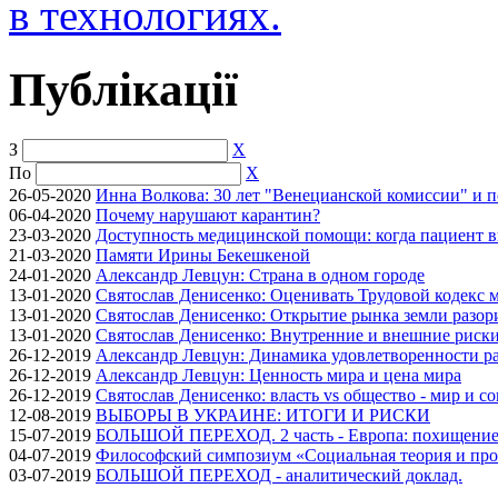
в технологиях.
Публікації
З
X
По
X
26-05-2020
Инна Волкова: 30 лет "Венецианской комиссии" и 
06-04-2020
Почему нарушают карантин?
23-03-2020
Доступность медицинской помощи: когда пациент в
21-03-2020
Памяти Ирины Бекешкеной
24-01-2020
Александр Левцун: Страна в одном городе
13-01-2020
Святослав Денисенко: Оценивать Трудовой кодекс м
13-01-2020
Святослав Денисенко: Открытие рынка земли разори
13-01-2020
Святослав Денисенко: Внутренние и внешние риски 
26-12-2019
Александр Левцун: Динамика удовлетворенности ра
26-12-2019
Александр Левцун: Ценность мира и цена мира
26-12-2019
Святослав Денисенко: власть vs общество - мир и с
12-08-2019
ВЫБОРЫ В УКРАИНЕ: ИТОГИ И РИСКИ
15-07-2019
БОЛЬШОЙ ПЕРЕХОД. 2 часть - Европа: похищение
04-07-2019
Философский симпозиум «Социальная теория и про
03-07-2019
БОЛЬШОЙ ПЕРЕХОД - аналитический доклад.