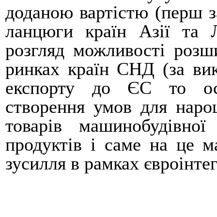
доданою вартістю (перш з
ланцюги країн Азії та 
розгляд можливості розш
ринках країн СНД (за ви
експорту до ЄС то ос
створення умов для наро
товарів машинобудівної
продуктів і саме на це м
зусилля в рамках євроінте