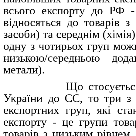
всього експорту до РФ -
відносяться до товарів з
засоби) та середнім (хімія
одну з чотирьох груп можн
низькою/середньою дода
метали).
Що стосуєтьс
України до ЄС, то три з
експортних груп, які ст
експорту - це групи това
товарів з низьким рівнем 