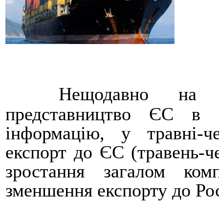
Нещодавно на 
представництво ЄС в У
інформацію, у травні-ч
експорт до ЄС (травень-че
зростання загалом ком
зменшення експорту до Росі