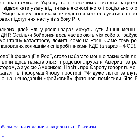
ь шантажувати Україну та її союзників, тиснути загрозо
 відволікати увагу від питань економічного і соціального р
. Якщо нашим політикам не вдасться консолідуватися і про
вих підступних наступів з боку РФ.
ливих цілей РФ, у росіян зараз можуть бути й інші, менш 
і ДНР. Оскільки бойовики весь час воюють між собою, грабую
уманітарну катастрофу лежить саме на Росії. Саме тому рос
спланованих колишніми співробітниками КДБ (а зараз – ФСБ).
вої інформації в Росії, стало набагато менше таких слів як “
 вони щось намагаються продемонструвати Америці за ра
ктором, а з усією Америкою. Навіть про Європу говорять ме
 взагалі, в інформаційному просторі РФ дуже легко заплут
5, а на нещодавній «фейковий» фотошоп помістили біля 
обальное потепление и национальный эгоизм.