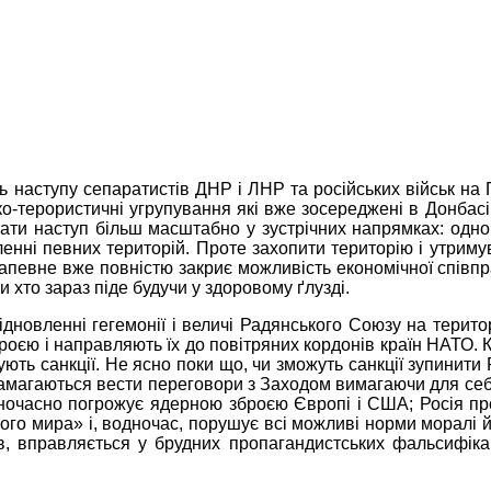
ь наступу сепаратистів ДНР і ЛНР та російських військ на
ько-терористичні угрупування які вже зосереджені в Донбас
ти наступ більш масштабно у зустрічних напрямках: одночасн
нні певних територій. Проте захопити територію і утримува
апевне вже повністю закриє можливість економічної співпра
хто зараз піде будучи у здоровому ґлузді.
ідновленні гегемонії і величі Радянського Союзу на терито
оєю і направляють їх до повітряних кордонів країн НАТО. К
ють санкції. Не ясно поки що, чи зможуть санкції зупинити
 намагаються вести переговори з Заходом вимагаючи для се
одночасно погрожує ядерною зброєю Європі і США; Росія п
кого мира» і, водночас, порушує всі можливі норми моралі 
ів, вправляється у брудних пропагандистських фальсифікац