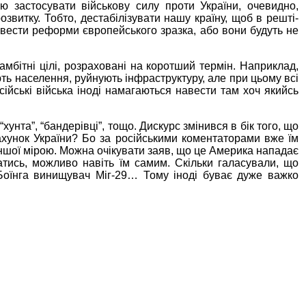
ю застосувати військову силу проти України, очевидно,
озвитку. Тобто, дестабілізувати нашу країну, щоб в решті-
вести реформи європейського зразка, або вони будуть не
амбітні цілі, розраховані на коротший термін. Наприклад,
ть населення, руйнують інфраструктуру, але при цьому всі
ійські війська іноді намагаються навести там хоч якийсь
хунта”, “бандерівці”, тощо. Дискурс змінився в бік того, що
хунок України? Бо за російськими коментаторами вже їм
ншої мірою. Можна очікувати заяв, що це Америка нападає
атись, можливо навіть їм самим. Скільки галасували, що
Боїнга винищувач Міг-29… Тому іноді буває дуже важко