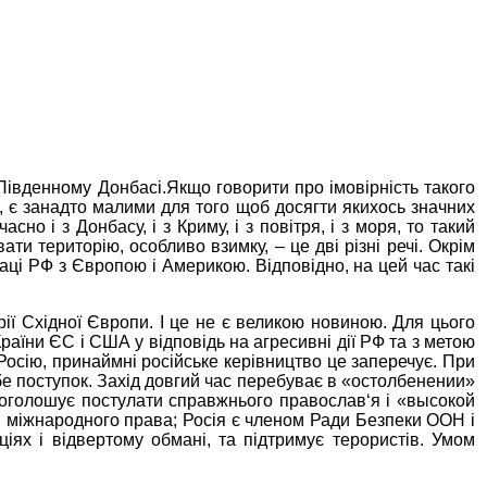
 Південному Донбасі.Якщо говорити про імовірність такого
і, є занадто малими для того щоб досягти якихось значних
о і з Донбасу, і з Криму, і з повітря, і з моря, то такий
ти територію, особливо взимку, – це дві різні речі. Окрім
ці РФ з Європою і Америкою. Відповідно, на цей час такі
рії Східної Європи. І це не є великою новиною. Для цього
раїни ЄС і США у відповідь на агресивні дії РФ та з метою
 Росію, принаймні російське керівництво це заперечує. При
бе поступок. Захід довгий час перебуває в «остолбенении»
роголошує постулати справжнього православ‘я і «высокой
й міжнародного права; Росія є членом Ради Безпеки ООН і
іях і відвертому обмані, та підтримує терористів. Умом