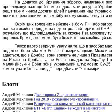
На додаток до брязкання зброєю, намагання якос
прослідковується ще й намір відволікати ресурси України,
решт таким чином досягти цілей панування над Україною
досить ефективними, то в майбутньому можна очікувати но
Окрім цих головних небезпек з боку РФ, або загроз
навести якийсь порядок на підконтрольній території ЛНР 
розуміють що відповідальність за скоєне і за можливу г
порядок. Крім цього, може бути безліч інших комбінацій 
Також варто звернути увагу на те, що в засобах масо
ведеться боротьба між Росією і американцями. Можливо
здається, що в Донбасі вони воюють не лише з Правим се
на Росію на Донбасі, а не Росія нападає на Україну. І
малайзійський Боїнг збив український штурмовик Су-2
коментувати їхні заяви, дії і передбачати їхні наміри.
Блоги
Андрей Маклаков
Две стороны Ze-дигитализации
Андрей Маклаков
Год 2019 - рождение электроавиации.
Андрей Маклаков
В преддверии климатической катастрофы: гл
Андрей Маклаков
БТГ «Earth Engine» выходит в мейнстрим