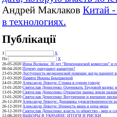
Андрей Маклаков
Китай -
в технологиях.
Публікації
З
X
По
X
26-05-2020
Инна Волкова: 30 лет "Венецианской комиссии" и 
06-04-2020
Почему нарушают карантин?
23-03-2020
Доступность медицинской помощи: когда пациент в
21-03-2020
Памяти Ирины Бекешкеной
24-01-2020
Александр Левцун: Страна в одном городе
13-01-2020
Святослав Денисенко: Оценивать Трудовой кодекс м
13-01-2020
Святослав Денисенко: Открытие рынка земли разори
13-01-2020
Святослав Денисенко: Внутренние и внешние риски 
26-12-2019
Александр Левцун: Динамика удовлетворенности ра
26-12-2019
Александр Левцун: Ценность мира и цена мира
26-12-2019
Святослав Денисенко: власть vs общество - мир и с
12-08-2019
ВЫБОРЫ В УКРАИНЕ: ИТОГИ И РИСКИ