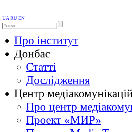
UA
RU
EN
Про інститут
Донбас
Статті
Дослідження
Центр медіакомунікаці
Про центр медіакому
Проект «МИР»