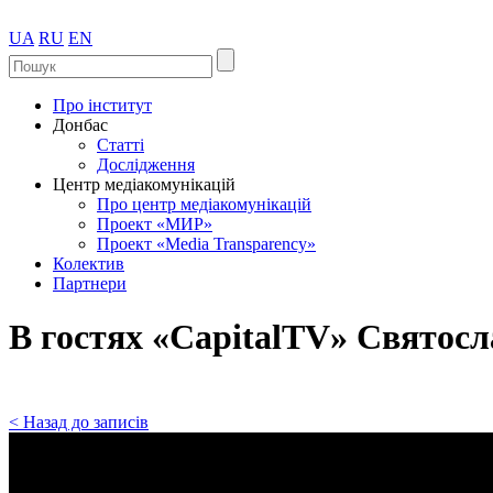
UA
RU
EN
Про інститут
Донбас
Статті
Дослідження
Центр медіакомунікацій
Про центр медіакомунікацій
Проект «МИР»
Проект «Media Transparency»
Колектив
Партнери
В гостях «CapitalTV» Святос
< Назад до записів