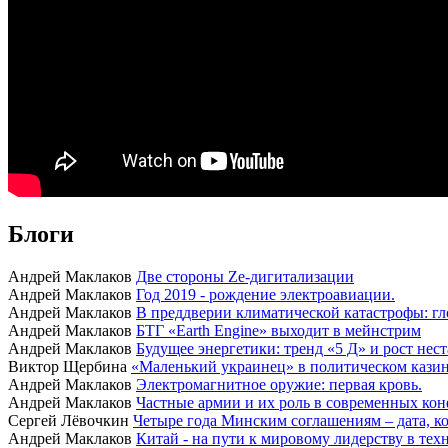
Блоги
Андрей Маклаков
Две стороны Ze-дигитализации
Андрей Маклаков
Год 2019 - рождение электроавиации.
Андрей Маклаков
В преддверии климатической катастрофы: гл
Андрей Маклаков
БТГ «Earth Engine» выходит в мейнстрим
Андрей Маклаков
Будущее энергетики: тренд «5 Д» и рост нес
Виктор Щербина
«Маленький украинец» в политическом казино
Андрей Маклаков
Электромагнитное оружие: первая кровь.
Андрей Маклаков
Частные армии и их роль в современных кон
Сергей Лёвочкин
Четыре года Минским соглашениям – дата, ко
Андрей Маклаков
Китай - на пути к мировому лидерству в тех