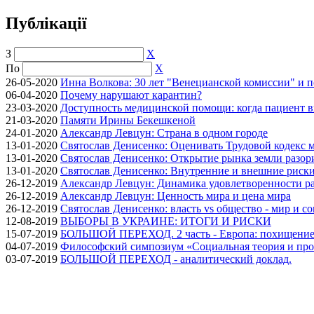
Публікації
З
X
По
X
26-05-2020
Инна Волкова: 30 лет "Венецианской комиссии" и 
06-04-2020
Почему нарушают карантин?
23-03-2020
Доступность медицинской помощи: когда пациент в
21-03-2020
Памяти Ирины Бекешкеной
24-01-2020
Александр Левцун: Страна в одном городе
13-01-2020
Святослав Денисенко: Оценивать Трудовой кодекс м
13-01-2020
Святослав Денисенко: Открытие рынка земли разори
13-01-2020
Святослав Денисенко: Внутренние и внешние риски 
26-12-2019
Александр Левцун: Динамика удовлетворенности ра
26-12-2019
Александр Левцун: Ценность мира и цена мира
26-12-2019
Святослав Денисенко: власть vs общество - мир и с
12-08-2019
ВЫБОРЫ В УКРАИНЕ: ИТОГИ И РИСКИ
15-07-2019
БОЛЬШОЙ ПЕРЕХОД. 2 часть - Европа: похищение
04-07-2019
Философский симпозиум «Социальная теория и про
03-07-2019
БОЛЬШОЙ ПЕРЕХОД - аналитический доклад.