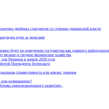
политика двойных стандартов со стороны украинской власти
ынужден идти за деньгами
ожно будет по поведению государства как главного работодател
т мелкие и средние фермерские хозяйства
для Украины в начале 2020 года
ботой Президента Зеленского
оциальная справедливость или кризис доверия
 или возвращение?
блемы цивилизационного развития».