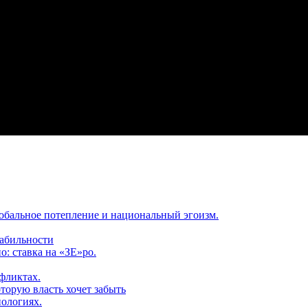
обальное потепление и национальный эгоизм.
табильности
: ставка на «ЗЕ»ро.
фликтах.
торую власть хочет забыть
нологиях.