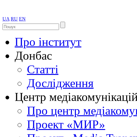
UA
RU
EN
Про інститут
Донбас
Статті
Дослідження
Центр медіакомунікаці
Про центр медіакому
Проект «МИР»