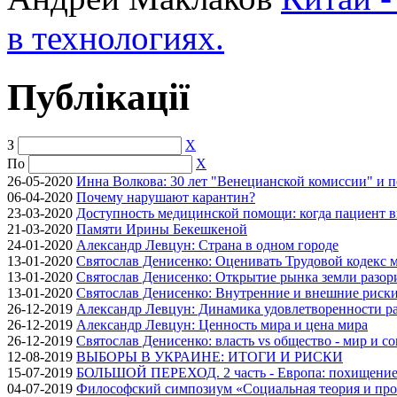
в технологиях.
Публікації
З
X
По
X
26-05-2020
Инна Волкова: 30 лет "Венецианской комиссии" и 
06-04-2020
Почему нарушают карантин?
23-03-2020
Доступность медицинской помощи: когда пациент в
21-03-2020
Памяти Ирины Бекешкеной
24-01-2020
Александр Левцун: Страна в одном городе
13-01-2020
Святослав Денисенко: Оценивать Трудовой кодекс м
13-01-2020
Святослав Денисенко: Открытие рынка земли разори
13-01-2020
Святослав Денисенко: Внутренние и внешние риски 
26-12-2019
Александр Левцун: Динамика удовлетворенности ра
26-12-2019
Александр Левцун: Ценность мира и цена мира
26-12-2019
Святослав Денисенко: власть vs общество - мир и с
12-08-2019
ВЫБОРЫ В УКРАИНЕ: ИТОГИ И РИСКИ
15-07-2019
БОЛЬШОЙ ПЕРЕХОД. 2 часть - Европа: похищение
04-07-2019
Философский симпозиум «Социальная теория и про