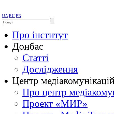
UA
RU
EN
Про інститут
Донбас
Статті
Дослідження
Центр медіакомунікаці
Про центр медіакому
Проект «МИР»