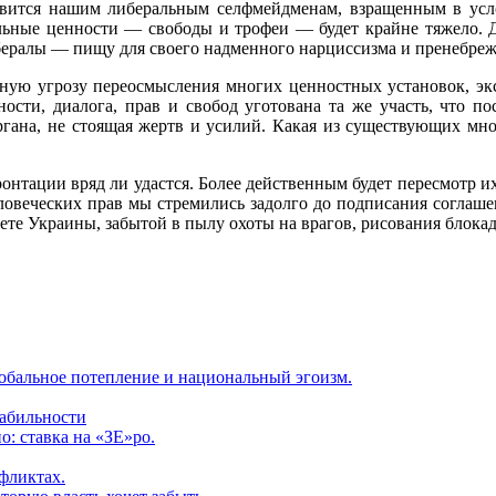
равится нашим либеральным селфмейдменам, взращенным в усл
льные ценности — свободы и трофеи — будет крайне тяжело. Д
ибералы — пищу для своего надменного нарциссизма и пренебреж
ятную угрозу переосмысления многих ценностных установок, эк
ности, диалога, прав и свобод уготована та же участь, что по
органа, не стоящая жертв и усилий. Какая из существующих мн
нтации вряд ли удастся. Более действенным будет пересмотр их
ловеческих прав мы стремились задолго до подписания соглаш
ете Украины, забытой в пылу охоты на врагов, рисования блока
обальное потепление и национальный эгоизм.
табильности
: ставка на «ЗЕ»ро.
фликтах.