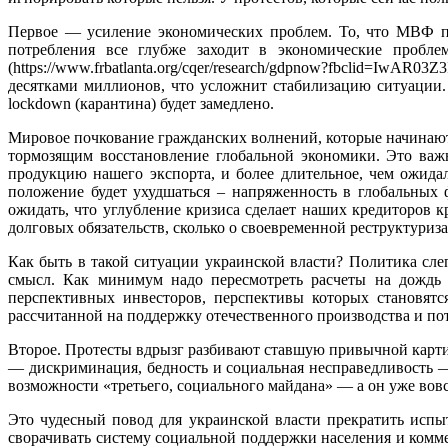
Первое — усиление экономических проблем. То, что МВФ п
потребления все глубже заходит в экономические пробл
(https://www.frbatlanta.org/cqer/research/gdpnow?fbclid=
десятками миллионов, что усложнит стабилизацию ситуации
lockdown
(карантина) будет замедлено.
Мировое почкование гражданских волнений, которые начинаю
тормозящим восстановление глобальной экономики. Это важ
продукцию нашего экспорта, и более длительное, чем ожида
положение будет ухудшаться – напряженность в глобальных ф
ожидать, что углубление кризиса сделает наших кредиторов 
долговых обязательств, сколько о своевременной реструктури
Как быть в такой ситуации украинской власти? Политика сле
смысл. Как минимум надо пересмотреть расчеты на дождь
перспективных инвесторов, перспективы которых становятс
рассчитанной на поддержку отечественного производства и по
Второе. Протесты вдрызг разбивают ставшую привычной карти
— дискриминация, бедность и социальная несправедливость —
возможности «третьего, социального майдана» — а он уже вовс
Это чудесный повод для украинской власти прекратить испы
сворачивать систему социальной поддержки населения и комме