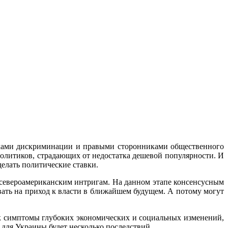
ками дискриминации и правыми сторонниками общественного
олитиков, страдающих от недостатка дешевой популярности. И
делать политические ставки.
 североамериканским интригам. На данном этапе консенсусным
вать на приход к власти в ближайшем будущем. А потому могут
к симптомы глубоких экономических и социальных изменений,
 для Украины будет несколько последствий.