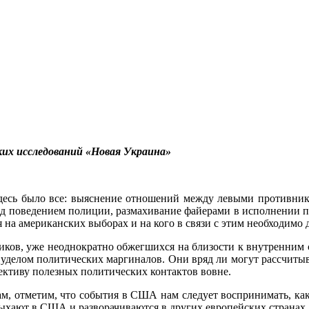
их исследований «Новая Украина»
десь было все: выяснение отношений между левыми противни
ад поведением полиции, размахивание файерами в исполнении п
ся на американских выборах и на кого в связи с этим необходимо 
иков, уже неоднократно обжегшихся на близости к внутренним
и уделом политических маргиналов. Они вряд ли могут рассчиты
пективу полезных политических контактов вовне.
ам, отметим, что события в США нам следует воспринимать, ка
лыхают в США и разворачиваются в других европейских странах,