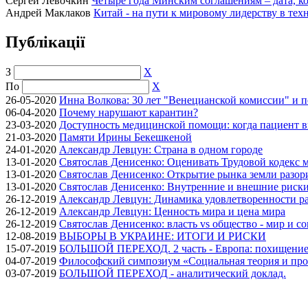
Сергей Лёвочкин
Четыре года Минским соглашениям – дата, ко
Андрей Маклаков
Китай - на пути к мировому лидерству в тех
Публікації
З
X
По
X
26-05-2020
Инна Волкова: 30 лет "Венецианской комиссии" и 
06-04-2020
Почему нарушают карантин?
23-03-2020
Доступность медицинской помощи: когда пациент в
21-03-2020
Памяти Ирины Бекешкеной
24-01-2020
Александр Левцун: Страна в одном городе
13-01-2020
Святослав Денисенко: Оценивать Трудовой кодекс м
13-01-2020
Святослав Денисенко: Открытие рынка земли разори
13-01-2020
Святослав Денисенко: Внутренние и внешние риски 
26-12-2019
Александр Левцун: Динамика удовлетворенности ра
26-12-2019
Александр Левцун: Ценность мира и цена мира
26-12-2019
Святослав Денисенко: власть vs общество - мир и с
12-08-2019
ВЫБОРЫ В УКРАИНЕ: ИТОГИ И РИСКИ
15-07-2019
БОЛЬШОЙ ПЕРЕХОД. 2 часть - Европа: похищение
04-07-2019
Философский симпозиум «Социальная теория и про
03-07-2019
БОЛЬШОЙ ПЕРЕХОД - аналитический доклад.