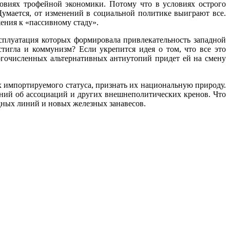
овиях трофейной экономики. Потому что в условиях острого
умается, от изменений в социальной политике выиграют все.
ения к «пассивному стаду».
сплуатация которых формировала привлекательность западной
стигла и коммунизм? Если укрепится идея о том, что все это
огочисленных альтернативных антиутопий придет ей на смену
 импортируемого статуса, признать их национальную природу.
ений об ассоциаций и других внешнеполитических кренов. Что
дных линий и новых железных занавесов.