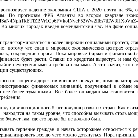
рогнозирует падение экономики США в 2020 почти на 6%, о
емы. По прогнозам ФРБ Атланты во втором квартале эко
IwAR03Z3ISaN4NphTkETfZBVr1Cp6FVkoINvcF52Ww2iIbs7tEW3HXoVnZ
. Во многих городах введен комендантский час. На фоне соци
т трансформироваться в более широкий социальный протест, с
но, потому что спад в мировых экономических центрах отрази
лось, сокращение спроса. Пока мировые биржи и финансово-ба
инансах будет расти. Ставки по кредитам вырастут, и нам бу
крайне неуступчивыми и требовательными. А это значит, что на
зации существующих.
пого поглощения директив внешних опекунов, помощь которых 
 иностранных финансовых вливаний, полученный в обмен н
я все более туманными. Все более оправданным становится 
требления.
нку цивилизационного благополучия развитых стран. Как оказал
 находятся на таком уровне, что способны вызывать столь мо
ю бушует там, где его вроде бы не должно быть.
тывать терпение граждан и начать осторожнее относиться к ре
рциализировать все, до чего можно дотянуться. Пора признать,