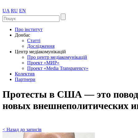
UA
RU
EN
Про інститут
Донбас
Статті
Дослідження
Центр медіакомунікацій
Про центр медіакомунікацій
Проект «МИР»
Проект «Media Transparency»
Колектив
Партнери
Протесты в США — это повод 
новых внешнеполитических и
< Назад до записів