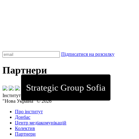
Підписатися на розсилку
Партнери
Strategic Group Sofia
Інститут стратегічних досліджень
"Нова Україна" © 2026
Про інститут
Донбас
Центр медіакомунікацій
Колектив
Партнери