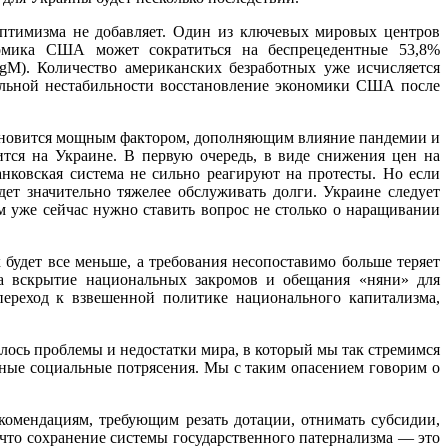
птимизма не добавляет. Один из ключевых мировых центров
номика США может сократиться на беспрецедентные 53,8%
-gM). Количество американских безработных уже исчисляется
альной нестабильности восстановление экономики США после
тановится мощным фактором, дополняющим влияние пандемии и
тся на Украине. В первую очередь, в виде снижения цен на
нковская система не сильно реагируют на протесты. Но если
дет значительно тяжелее обслуживать долги. Украине следует
м уже сейчас нужно ставить вопрос не столько о наращивании
будет все меньше, а требования несопоставимо больше теряет
а вскрытие национальных закромов и обещания «няни» для
переход к взвешенной политике национального капитализма,
ось проблемы и недостатки мира, в который мы так стремимся
щные социальные потрясения. Мы с таким опасением говорим о
комендациям, требующим резать дотации, отнимать субсидии,
 что сохранение системы государственного патернализма — это