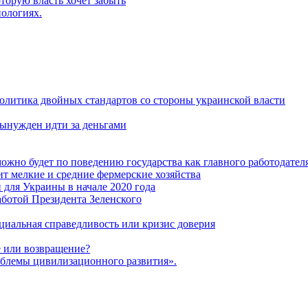
торую власть хочет забыть
нологиях.
политика двойных стандартов со стороны украинской власти
ынужден идти за деньгами
ожно будет по поведению государства как главного работодател
т мелкие и средние фермерские хозяйства
для Украины в начале 2020 года
ботой Президента Зеленского
оциальная справедливость или кризис доверия
 или возвращение?
блемы цивилизационного развития».