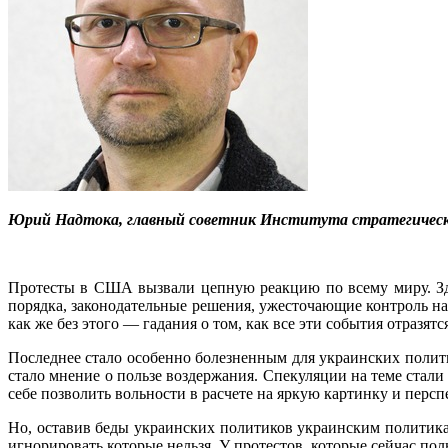
Юрий Надтока, главный советник Института стратегическ
Протесты в США вызвали цепную реакцию по всему миру. З
порядка, законодательные решения, ужесточающие контроль н
как же без этого — гадания о том, как все эти события отразят
Последнее стало особенно болезненным для украинских полит
стало мнение о пользе воздержания. Спекуляции на теме стал
себе позволить вольности в расчете на яркую картинку и перс
Но, оставив беды украинских политиков украинским политик
игнорировать которые нельзя. У протестов, которые сейчас по