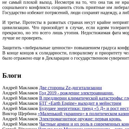
не самый плохой выход. Несмотря на то, что она так не н
социального конфликта сохранить столь приятные им либера
Государство избежит потрясений, люди сохранят надежду, а л
И третье. Протесты в развитых странах несут крайне непри
цивилизации. Что произойдет в случае, если идеям толерант
прекрасно, но это всего лишь утопия. Недостижимая фата м
лучше не проверять.
Защитить «либеральные ценности» повышением градуса конфро
В конце концов к солидарности, плюрализму и приоритету че
было отражено еще в Декларации о государственном суверенит
Блоги
Андрей Маклаков
Две стороны Ze-дигитализации
Андрей Маклаков
Год 2019 - рождение электроавиации.
Андрей Маклаков
В преддверии климатической катастрофы: гл
Андрей Маклаков
БТГ «Earth Engine» выходит в мейнстрим
Андрей Маклаков
Будущее энергетики: тренд «5 Д» и рост нес
Виктор Щербина
«Маленький украинец» в политическом казино
Андрей Маклаков
Электромагнитное оружие: первая кровь.
Андрей Маклаков
Частные армии и их роль в современных кон