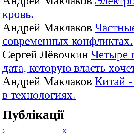
Андрей Маклаков
Электро
кровь.
Андрей Маклаков
Частные
современных конфликтах.
Сергей Лёвочкин
Четыре 
дата, которую власть хоче
Андрей Маклаков
Китай -
в технологиях.
Публікації
З
X