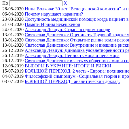
По
X
26-05-2020
Инна Волкова: 30 лет "Венецианской комиссии" и 
06-04-2020
Почему нарушают карантин?
23-03-2020
Доступность медицинской помощи: когда пациент в
21-03-2020
Памяти Ирины Бекешкеной
24-01-2020
Александр Левцун: Страна в одном городе
13-01-2020
Святослав Денисенко: Оценивать Трудовой кодекс м
13-01-2020
Святослав Денисенко: Открытие рынка земли разори
13-01-2020
Святослав Денисенко: Внутренние и внешние риски 
26-12-2019
Александр Левцун: Динамика удовлетворенности ра
26-12-2019
Александр Левцун: Ценность мира и цена мира
26-12-2019
Святослав Денисенко: власть vs общество - мир и с
12-08-2019
ВЫБОРЫ В УКРАИНЕ: ИТОГИ И РИСКИ
15-07-2019
БОЛЬШОЙ ПЕРЕХОД. 2 часть - Европа: похищение
04-07-2019
Философский симпозиум «Социальная теория и про
03-07-2019
БОЛЬШОЙ ПЕРЕХОД - аналитический доклад.