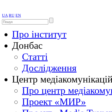
UA
RU
EN
Про інститут
Донбас
Статті
Дослідження
Центр медіакомунікаці
Про центр медіакому
Проект «МИР»