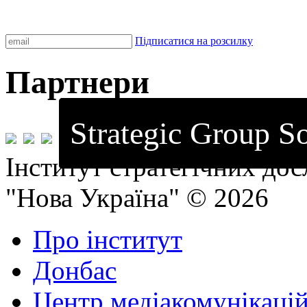
Підписатися на розсилку
Партнери
Strategic Group So
Інститут стратегічних до
"Нова Україна" © 2026
Про інститут
Донбас
Центр медіакомунікаці