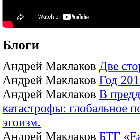
Блоги
Андрей Маклаков
Две сто
Андрей Маклаков
Год 201
Андрей Маклаков
В пред
катастрофы: глобальное 
эгоизм.
Андрей Маклаков
БТГ «Ea