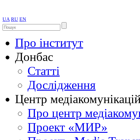
UA
RU
EN
Про інститут
Донбас
Статті
Дослідження
Центр медіакомунікаці
Про центр медіакому
Проект «МИР»