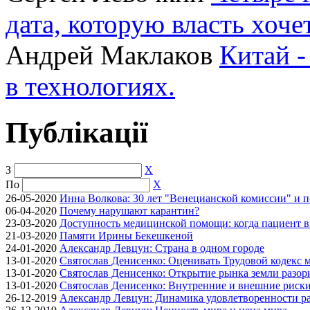
дата, которую власть хоче
Андрей Маклаков
Китай -
в технологиях.
Публікації
З
X
По
X
26-05-2020
Инна Волкова: 30 лет "Венецианской комиссии" и 
06-04-2020
Почему нарушают карантин?
23-03-2020
Доступность медицинской помощи: когда пациент в
21-03-2020
Памяти Ирины Бекешкеной
24-01-2020
Александр Левцун: Страна в одном городе
13-01-2020
Святослав Денисенко: Оценивать Трудовой кодекс м
13-01-2020
Святослав Денисенко: Открытие рынка земли разори
13-01-2020
Святослав Денисенко: Внутренние и внешние риски 
26-12-2019
Александр Левцун: Динамика удовлетворенности ра