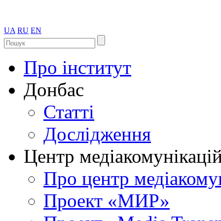
UA
RU
EN
Про інститут
Донбас
Статті
Дослідження
Центр медіакомунікаці
Про центр медіакому
Проект «МИР»