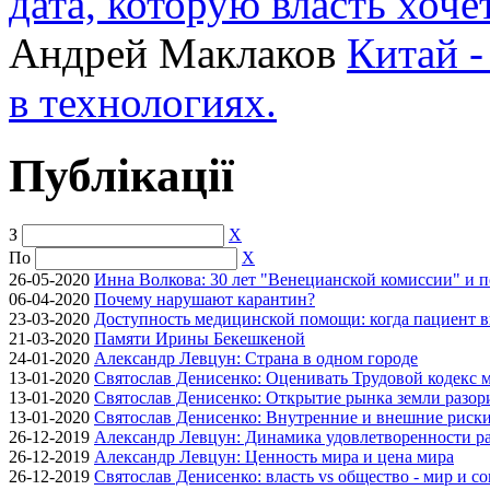
дата, которую власть хоче
Андрей Маклаков
Китай -
в технологиях.
Публікації
З
X
По
X
26-05-2020
Инна Волкова: 30 лет "Венецианской комиссии" и 
06-04-2020
Почему нарушают карантин?
23-03-2020
Доступность медицинской помощи: когда пациент в
21-03-2020
Памяти Ирины Бекешкеной
24-01-2020
Александр Левцун: Страна в одном городе
13-01-2020
Святослав Денисенко: Оценивать Трудовой кодекс м
13-01-2020
Святослав Денисенко: Открытие рынка земли разори
13-01-2020
Святослав Денисенко: Внутренние и внешние риски 
26-12-2019
Александр Левцун: Динамика удовлетворенности ра
26-12-2019
Александр Левцун: Ценность мира и цена мира
26-12-2019
Святослав Денисенко: власть vs общество - мир и с