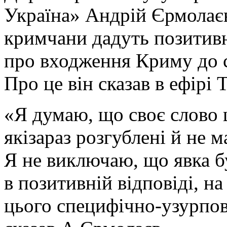
Україна» Андрій Єрмолаєв
кримчани дадуть позитивн
про входження Криму до с
Про це він сказав в ефірі
«Я думаю, що своє слово 
якізараз розгублені й не 
Я не виключаю, що явка б
в позитивній відповіді, н
цього специфічно-узурпов