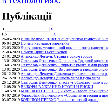
Публікації
З
X
По
X
26-05-2020
Инна Волкова: 30 лет "Венецианской комиссии" и 
06-04-2020
Почему нарушают карантин?
23-03-2020
Доступность медицинской помощи: когда пациент в
21-03-2020
Памяти Ирины Бекешкеной
24-01-2020
Александр Левцун: Страна в одном городе
13-01-2020
Святослав Денисенко: Оценивать Трудовой кодекс м
13-01-2020
Святослав Денисенко: Открытие рынка земли разори
13-01-2020
Святослав Денисенко: Внутренние и внешние риски 
26-12-2019
Александр Левцун: Динамика удовлетворенности ра
26-12-2019
Александр Левцун: Ценность мира и цена мира
26-12-2019
Святослав Денисенко: власть vs общество - мир и с
12-08-2019
ВЫБОРЫ В УКРАИНЕ: ИТОГИ И РИСКИ
15-07-2019
БОЛЬШОЙ ПЕРЕХОД. 2 часть - Европа: похищение
04-07-2019
Философский симпозиум «Социальная теория и про
03-07-2019
БОЛЬШОЙ ПЕРЕХОД - аналитический доклад.