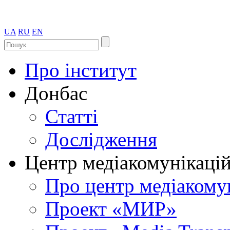
UA
RU
EN
Про інститут
Донбас
Статті
Дослідження
Центр медіакомунікаці
Про центр медіакому
Проект «МИР»