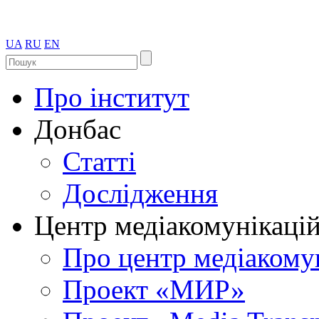
UA
RU
EN
Про інститут
Донбас
Статті
Дослідження
Центр медіакомунікаці
Про центр медіакому
Проект «МИР»