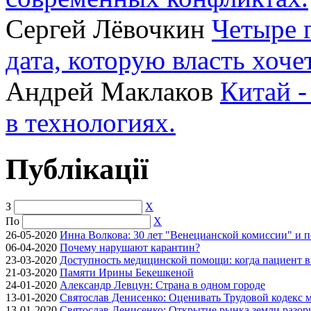
Сергей Лёвочкин
Четыре 
дата, которую власть хоче
Андрей Маклаков
Китай -
в технологиях.
Публікації
З
X
По
X
26-05-2020
Инна Волкова: 30 лет "Венецианской комиссии" и 
06-04-2020
Почему нарушают карантин?
23-03-2020
Доступность медицинской помощи: когда пациент в
21-03-2020
Памяти Ирины Бекешкеной
24-01-2020
Александр Левцун: Страна в одном городе
13-01-2020
Святослав Денисенко: Оценивать Трудовой кодекс м
13-01-2020
Святослав Денисенко: Открытие рынка земли разори