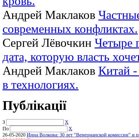
кровь.
Андрей Маклаков
Частные
современных конфликтах.
Сергей Лёвочкин
Четыре 
дата, которую власть хоче
Андрей Маклаков
Китай -
в технологиях.
Публікації
З
X
По
X
26-05-2020
Инна Волкова: 30 лет "Венецианской комиссии" и 