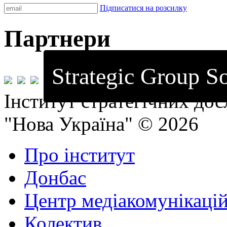
Підписатися на розсилку
Партнери
Strategic Group So
Інститут стратегічних до
"Нова Україна" © 2026
Про інститут
Донбас
Центр медіакомунікаці
Колектив