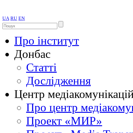
UA
RU
EN
Про інститут
Донбас
Статті
Дослідження
Центр медіакомунікаці
Про центр медіакому
Проект «МИР»