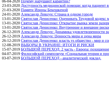
06-04-2020
Почему нарушают карантин?
23-03-2020
Доступность медицинской помощи: когда пациент в
21-03-2020
Памяти Ирины Бекешкеной
24-01-2020
Александр Левцун: Страна в одном городе
13-01-2020
Святослав Денисенко: Оценивать Трудовой кодекс м
13-01-2020
Святослав Денисенко: Открытие рынка земли разори
13-01-2020
Святослав Денисенко: Внутренние и внешние риски 
26-12-2019
Александр Левцун: Динамика удовлетворенности ра
26-12-2019
Александр Левцун: Ценность мира и цена мира
26-12-2019
Святослав Денисенко: власть vs общество - мир и с
12-08-2019
ВЫБОРЫ В УКРАИНЕ: ИТОГИ И РИСКИ
15-07-2019
БОЛЬШОЙ ПЕРЕХОД. 2 часть - Европа: похищение
04-07-2019
Философский симпозиум «Социальная теория и про
03-07-2019
БОЛЬШОЙ ПЕРЕХОД - аналитический доклад.