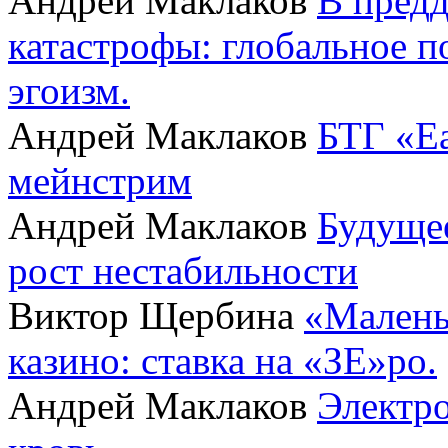
Андрей Маклаков
В пред
катастрофы: глобальное 
эгоизм.
Андрей Маклаков
БТГ «Ea
мейнстрим
Андрей Маклаков
Будущее
рост нестабильности
Виктор Щербина
«Малень
казино: ставка на «ЗЕ»ро.
Андрей Маклаков
Электро