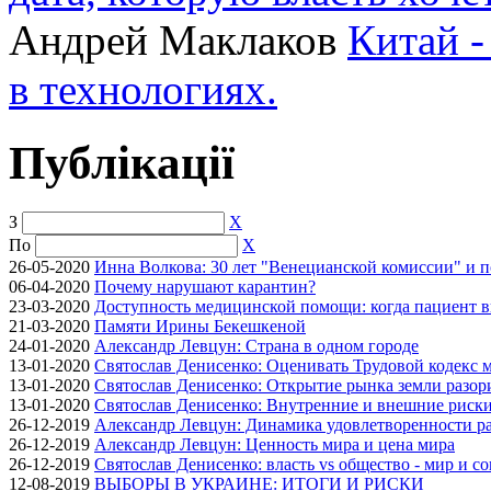
Андрей Маклаков
Китай -
в технологиях.
Публікації
З
X
По
X
26-05-2020
Инна Волкова: 30 лет "Венецианской комиссии" и 
06-04-2020
Почему нарушают карантин?
23-03-2020
Доступность медицинской помощи: когда пациент в
21-03-2020
Памяти Ирины Бекешкеной
24-01-2020
Александр Левцун: Страна в одном городе
13-01-2020
Святослав Денисенко: Оценивать Трудовой кодекс м
13-01-2020
Святослав Денисенко: Открытие рынка земли разори
13-01-2020
Святослав Денисенко: Внутренние и внешние риски 
26-12-2019
Александр Левцун: Динамика удовлетворенности ра
26-12-2019
Александр Левцун: Ценность мира и цена мира
26-12-2019
Святослав Денисенко: власть vs общество - мир и с
12-08-2019
ВЫБОРЫ В УКРАИНЕ: ИТОГИ И РИСКИ