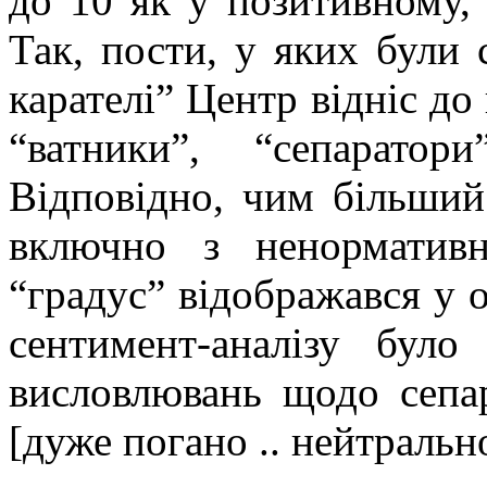
до 10 як у позитивному, 
Так, пости, у яких були 
карателі” Центр відніс до
“ватники”, “сепаратор
Відповідно, чим більший
включно з ненорматив
“градус” відображався у о
сентимент-аналізу бул
висловлювань щодо сепара
[дуже погано .. нейтрально