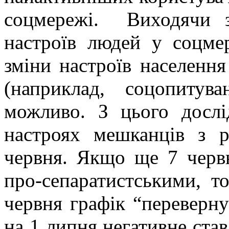
соцмережі. Виходячи з
настроїв людей у соцме
зміни настроїв населення
(наприклад, соцопитув
можливо. З цього досл
настроях мешканців з р
червня. Якщо ще 7 черв
про-сепаратистськими, т
червня графік “переверну
на 1 липня негативне став