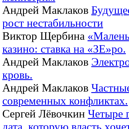
Андрей Маклаков
Будущее
рост нестабильности
Виктор Щербина
«Малень
казино: ставка на «ЗЕ»ро.
Андрей Маклаков
Электро
кровь.
Андрей Маклаков
Частные
современных конфликтах.
Сергей Лёвочкин
Четыре 
дата, которую власть хоче