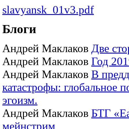
slavyansk_01v3.pdf
Блоги
Андрей Маклаков
Две сто
Андрей Маклаков
Год 201
Андрей Маклаков
В пред
катастрофы: глобальное 
эгоизм.
Андрей Маклаков
БТГ «Ea
мейнстрим