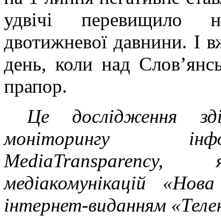
удвічі перевищило н
двотижневої давнини. І в
день, коли над Слов’янс
прапор.
Це дослідження зд
моніторингу інфо
MediaTransparency
медіакомунікацій «Нов
інтернет-виданням «Теле