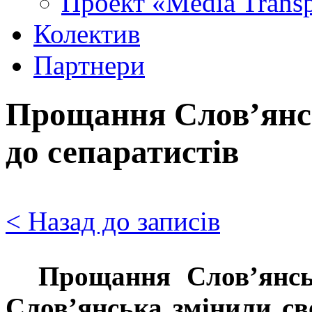
Проект «Media Trans
Колектив
Партнери
Прощання Слов’янсь
до сепаратистів
< Назад до записів
Прощання Слов’янськ
Слов’янська змінили св