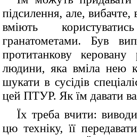
підсилення, але, вибачте, 
вміють користуватис
гранатометами. Був ви
протитанкову керовану
людини, яка вміла нею к
шукати в сусідів спеціалі
цей ПТУР. Як їм давати в
Їх треба вчити: вивод
цю техніку, її передава