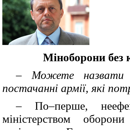
Міноборони без 
– Можете назвати 
постачанні армії, які п
– По–перше, неефек
міністерством оборон