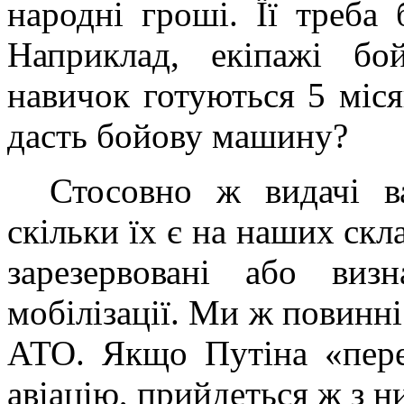
народні гроші. Її треба 
Наприклад, екіпажі бо
навичок готуються 5 міся
дасть бойову машину?
Стосовно ж видачі в
скільки їх є на наших скл
зарезервовані або виз
мобілізації. Ми ж повинні
АТО. Якщо Путіна «пере
авіацію, прийдеться ж з н