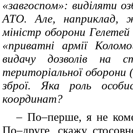
«завгоспом»: виділяти оз
АТО. Але, наприклад, 
міністр оборони Гелетей
«приватні армії Коломо
видачу дозволів на с
територіальної оборони (
зброї. Яка роль особ
координат?
– По–перше, я не ком
По–друге, скажу стосовн