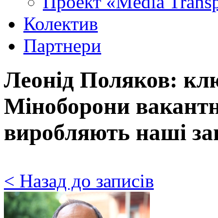
Проект «Media Trans
Колектив
Партнери
Леонід Поляков: клю
Міноборони вакантні
виробляють наші зав
< Назад до записів