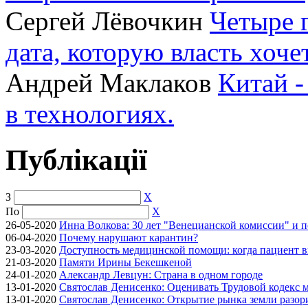
Сергей Лёвочкин
Четыре 
дата, которую власть хоче
Андрей Маклаков
Китай -
в технологиях.
Публікації
З
X
По
X
26-05-2020
Инна Волкова: 30 лет "Венецианской комиссии" и 
06-04-2020
Почему нарушают карантин?
23-03-2020
Доступность медицинской помощи: когда пациент в
21-03-2020
Памяти Ирины Бекешкеной
24-01-2020
Александр Левцун: Страна в одном городе
13-01-2020
Святослав Денисенко: Оценивать Трудовой кодекс м
13-01-2020
Святослав Денисенко: Открытие рынка земли разори