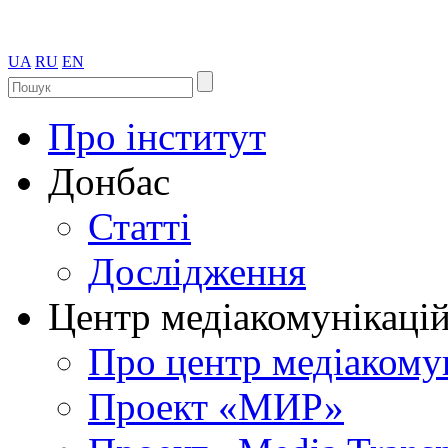
UA
RU
EN
Про інститут
Донбас
Статті
Дослідження
Центр медіакомунікаці
Про центр медіакому
Проект «МИР»