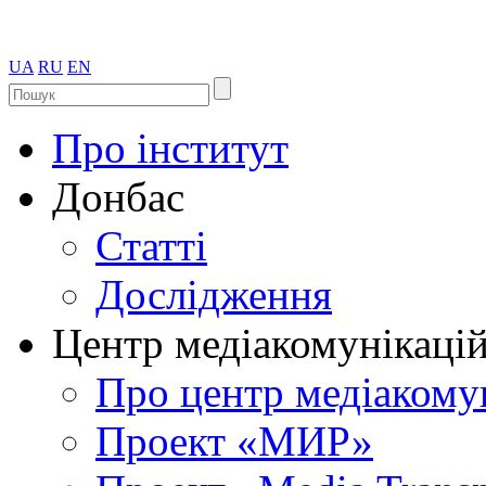
UA
RU
EN
Про інститут
Донбас
Статті
Дослідження
Центр медіакомунікаці
Про центр медіакому
Проект «МИР»