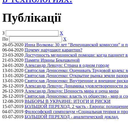
Публікації
З
X
По
X
26-05-2020
Инна Волкова: 30 лет "Венецианской комиссии" и 
06-04-2020
Почему нарушают карантин?
23-03-2020
Доступность медицинской помощи: когда пациент в
21-03-2020
Памяти Ирины Бекешкеной
24-01-2020
Александр Левцун: Страна в одном городе
13-01-2020
Святослав Денисенко: Оценивать Трудовой кодекс м
13-01-2020
Святослав Денисенко: Открытие рынка земли разори
13-01-2020
Святослав Денисенко: Внутренние и внешние риски 
26-12-2019
Александр Левцун: Динамика удовлетворенности ра
26-12-2019
Александр Левцун: Ценность мира и цена мира
26-12-2019
Святослав Денисенко: власть vs общество - мир и с
12-08-2019
ВЫБОРЫ В УКРАИНЕ: ИТОГИ И РИСКИ
15-07-2019
БОЛЬШОЙ ПЕРЕХОД. 2 часть - Европа: похищение
04-07-2019
Философский симпозиум «Социальная теория и про
03-07-2019
БОЛЬШОЙ ПЕРЕХОД - аналитический доклад.