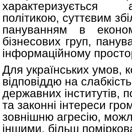
характеризується 
політикою, суттєвим зб
пануванням в економі
бізнесових груп, панува
інформаційному просто
Для українських умов, к
відповіддю на слабкіст
державних інститутів, 
та законні інтереси гро
зовнішню агресію, можл
іншими, більш помірко