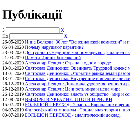
Публікації
З
X
По
X
26-05-2020
Инна Волкова: 30 лет "Венецианской комиссии" и 
06-04-2020
Почему нарушают карантин?
23-03-2020
Доступность медицинской помощи: когда пациент в
21-03-2020
Памяти Ирины Бекешкеной
24-01-2020
Александр Левцун: Страна в одном городе
13-01-2020
Святослав Денисенко: Оценивать Трудовой кодекс м
13-01-2020
Святослав Денисенко: Открытие рынка земли разори
13-01-2020
Святослав Денисенко: Внутренние и внешние риски 
26-12-2019
Александр Левцун: Динамика удовлетворенности ра
26-12-2019
Александр Левцун: Ценность мира и цена мира
26-12-2019
Святослав Денисенко: власть vs общество - мир и с
12-08-2019
ВЫБОРЫ В УКРАИНЕ: ИТОГИ И РИСКИ
15-07-2019
БОЛЬШОЙ ПЕРЕХОД. 2 часть - Европа: похищение
04-07-2019
Философский симпозиум «Социальная теория и про
03-07-2019
БОЛЬШОЙ ПЕРЕХОД - аналитический доклад.