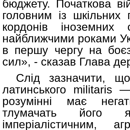
бюджету. Початкова ві
головним із шкільних
кордонів іноземних
найближчими роками Ук
в першу чергу на боє
сил», - сказав Глава де
Слід зазначити, що
латинського militaris
розумінні має негат
тлумачать його 
імперіалістичним, 