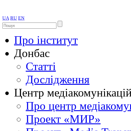
UA
RU
EN
Про інститут
Донбас
Статті
Дослідження
Центр медіакомунікаці
Про центр медіакому
Проект «МИР»