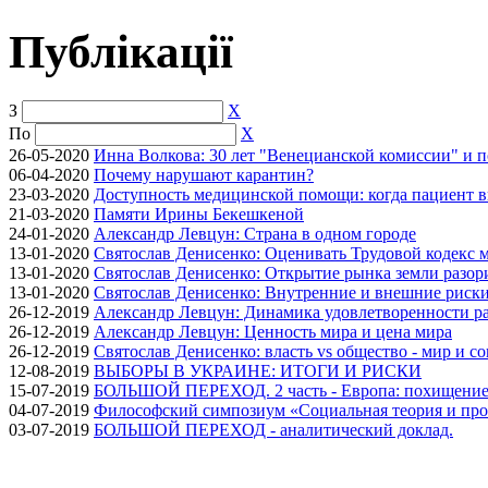
Публікації
З
X
По
X
26-05-2020
Инна Волкова: 30 лет "Венецианской комиссии" и 
06-04-2020
Почему нарушают карантин?
23-03-2020
Доступность медицинской помощи: когда пациент в
21-03-2020
Памяти Ирины Бекешкеной
24-01-2020
Александр Левцун: Страна в одном городе
13-01-2020
Святослав Денисенко: Оценивать Трудовой кодекс м
13-01-2020
Святослав Денисенко: Открытие рынка земли разори
13-01-2020
Святослав Денисенко: Внутренние и внешние риски 
26-12-2019
Александр Левцун: Динамика удовлетворенности ра
26-12-2019
Александр Левцун: Ценность мира и цена мира
26-12-2019
Святослав Денисенко: власть vs общество - мир и с
12-08-2019
ВЫБОРЫ В УКРАИНЕ: ИТОГИ И РИСКИ
15-07-2019
БОЛЬШОЙ ПЕРЕХОД. 2 часть - Европа: похищение
04-07-2019
Философский симпозиум «Социальная теория и про
03-07-2019
БОЛЬШОЙ ПЕРЕХОД - аналитический доклад.