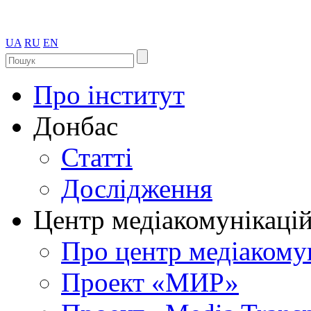
UA
RU
EN
Про інститут
Донбас
Статті
Дослідження
Центр медіакомунікаці
Про центр медіакому
Проект «МИР»