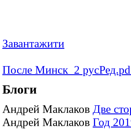
Завантажити
После Минск_2 русРед.pd
Блоги
Андрей Маклаков
Две сто
Андрей Маклаков
Год 201