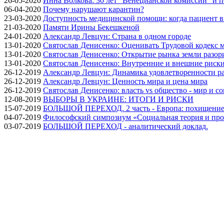
26-05-2020
Инна Волкова: 30 лет "Венецианской комиссии" и 
06-04-2020
Почему нарушают карантин?
23-03-2020
Доступность медицинской помощи: когда пациент в
21-03-2020
Памяти Ирины Бекешкеной
24-01-2020
Александр Левцун: Страна в одном городе
13-01-2020
Святослав Денисенко: Оценивать Трудовой кодекс м
13-01-2020
Святослав Денисенко: Открытие рынка земли разори
13-01-2020
Святослав Денисенко: Внутренние и внешние риски 
26-12-2019
Александр Левцун: Динамика удовлетворенности ра
26-12-2019
Александр Левцун: Ценность мира и цена мира
26-12-2019
Святослав Денисенко: власть vs общество - мир и с
12-08-2019
ВЫБОРЫ В УКРАИНЕ: ИТОГИ И РИСКИ
15-07-2019
БОЛЬШОЙ ПЕРЕХОД. 2 часть - Европа: похищение
04-07-2019
Философский симпозиум «Социальная теория и про
03-07-2019
БОЛЬШОЙ ПЕРЕХОД - аналитический доклад.