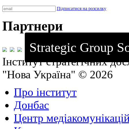
Підписатися на розсилку
Партнери
Strategic Group So
Інститут стратегічних до
"Нова Україна" © 2026
Про інститут
Донбас
Центр медіакомунікаці