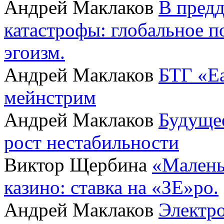
Андрей Маклаков
В пред
катастрофы: глобальное 
эгоизм.
Андрей Маклаков
БТГ «Ea
мейнстрим
Андрей Маклаков
Будущее
рост нестабильности
Виктор Щербина
«Малень
казино: ставка на «ЗЕ»ро.
Андрей Маклаков
Электро