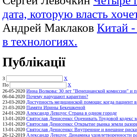
Сергей Лёвочкин
Четыре 
дата, которую власть хоче
Андрей Маклаков
Китай -
в технологиях.
Публікації
З
X
По
X
26-05-2020
Инна Волкова: 30 лет "Венецианской комиссии" и 
06-04-2020
Почему нарушают карантин?
23-03-2020
Доступность медицинской помощи: когда пациент в
21-03-2020
Памяти Ирины Бекешкеной
24-01-2020
Александр Левцун: Страна в одном городе
13-01-2020
Святослав Денисенко: Оценивать Трудовой кодекс м
13-01-2020
Святослав Денисенко: Открытие рынка земли разори
13-01-2020
Святослав Денисенко: Внутренние и внешние риски 
26-12-2019
Александр Левцун: Динамика удовлетворенности ра