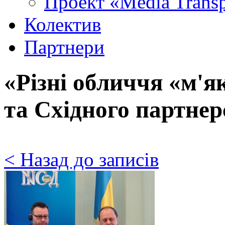
Проект «Media Trans
Колектив
Партнери
«Різні обличчя «м'як
та Східного партне
< Назад до записів