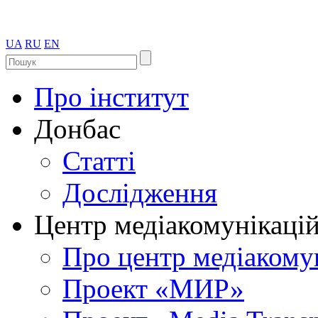
UA
RU
EN
Про інститут
Донбас
Статті
Дослідження
Центр медіакомунікаці
Про центр медіакому
Проект «МИР»