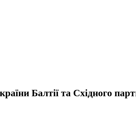
 країни Балтії та Східного па