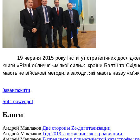
19 червня 2015 року Інститут стратегічних дослідж
книги «Різні обличчя «м'якої сили»:
країни Балтії та Схід
мають не військові методи, а заходи, які мають назву «м’як
Завантажити
Soft_power.pdf
Блоги
Андрей Маклаков
Две стороны Ze-дигитализации
Андрей Маклаков
Год 2019 - рождение электроавиации.
Андрей Маклаков
В преддверии климатической катастрофы: гл