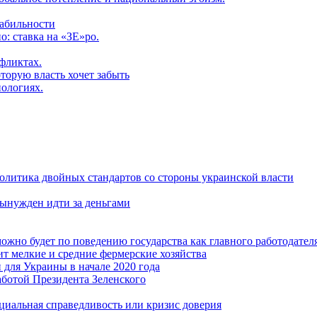
табильности
: ставка на «ЗЕ»ро.
фликтах.
торую власть хочет забыть
нологиях.
политика двойных стандартов со стороны украинской власти
ынужден идти за деньгами
ожно будет по поведению государства как главного работодател
т мелкие и средние фермерские хозяйства
для Украины в начале 2020 года
ботой Президента Зеленского
оциальная справедливость или кризис доверия