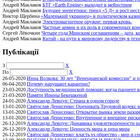
Андрей Маклаков
БТГ «Earth Engine» выходит в мейнстрим
Андрей Маклаков
Будущее энергетики: тренд «5 Д» и рост нес
Виктор Щербина
«Маленький украинец» в политическом казино
Андрей Маклаков
Электромагнитное оружие: первая кровь.
Андрей Маклаков
Частные армии и их роль в современных кон
Сергей Лёвочкин
Четыре года Минским соглашениям – дата, ко
Андрей Маклаков
Китай - на пути к мировому лидерству в тех
Публікації
З
X
По
X
26-05-2020
Инна Волкова: 30 лет "Венецианской комиссии" и 
06-04-2020
Почему нарушают карантин?
23-03-2020
Доступность медицинской помощи: когда пациент в
21-03-2020
Памяти Ирины Бекешкеной
24-01-2020
Александр Левцун: Страна в одном городе
13-01-2020
Святослав Денисенко: Оценивать Трудовой кодекс м
13-01-2020
Святослав Денисенко: Открытие рынка земли разори
13-01-2020
Святослав Денисенко: Внутренние и внешние риски 
26-12-2019
Александр Левцун: Динамика удовлетворенности ра
26-12-2019
Александр Левцун: Ценность мира и цена мира
26-12-2019
Святослав Денисенко: власть vs общество - мир и с