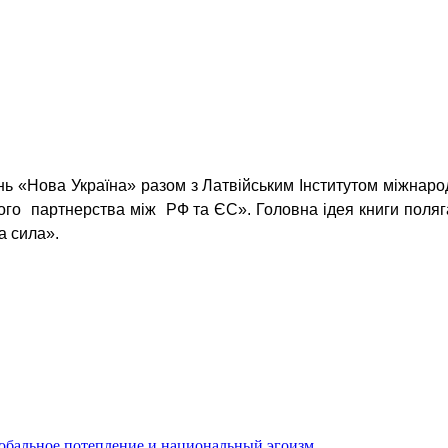
ень «Нова Україна» разом з Латвійським Інститутом міжнар
ного
партнерства між
РФ та ЄС». Головна ідея книги поляг
а сила».
обальное потепление и национальный эгоизм.