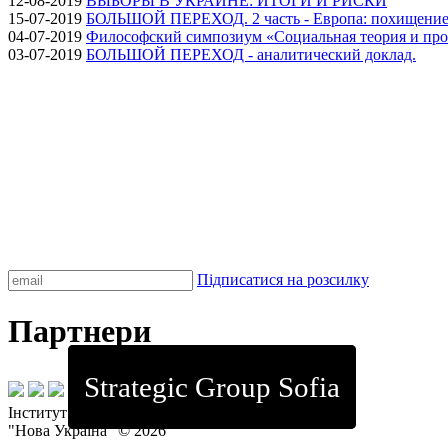
12-08-2019
ВЫБОРЫ В УКРАИНЕ: ИТОГИ И РИСКИ
15-07-2019
БОЛЬШОЙ ПЕРЕХОД. 2 часть - Европа: похищение
04-07-2019
Философский симпозиум «Социальная теория и про
03-07-2019
БОЛЬШОЙ ПЕРЕХОД - аналитический доклад.
Підписатися на розсилку
Партнери
Strategic Group Sofia
Інститут стратегічних досліджень
"Нова Україна" © 2026