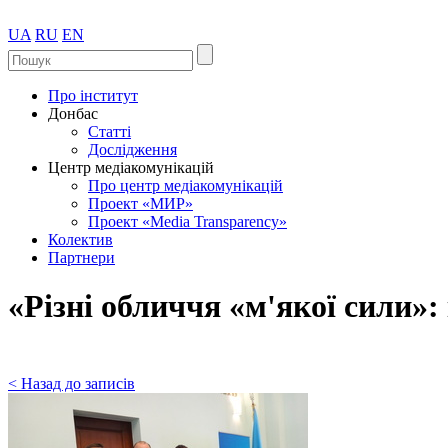
UA
RU
EN
Про інститут
Донбас
Статті
Дослідження
Центр медіакомунікацій
Про центр медіакомунікацій
Проект «МИР»
Проект «Media Transparency»
Колектив
Партнери
«Різні обличчя «м'якої сили»:
< Назад до записів