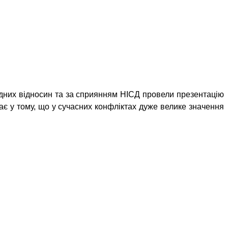
одних відносин та за сприянням НІСД провели презентацію
ає у тому, що у сучасних конфліктах дуже велике значення