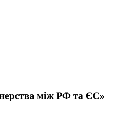
ртнерства між РФ та ЄС»