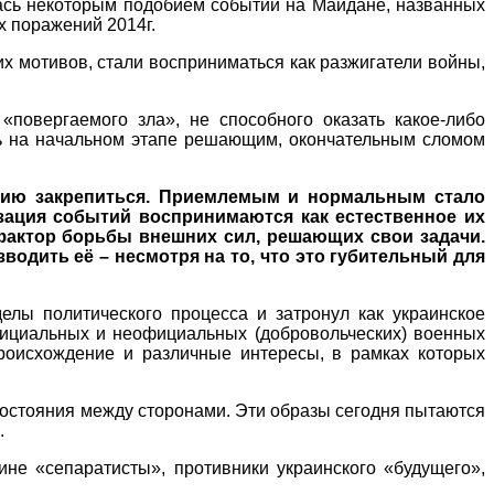
елась некоторым подобием событий на Майдане, названных
х поражений 2014г.
их мотивов, стали восприниматься как разжигатели войны,
повергаемого зла», не способного оказать какое-либо
сь на начальном этапе решающим, окончательным сломом
нцию закрепиться. Приемлемым и нормальным стало
зация событий воспринимаются как естественное их
 фактор борьбы внешних сил, решающих свои задачи.
водить её – несмотря на то, что это губительный для
елы политического процесса и затронул как украинское
фициальных и неофициальных (добровольческих) военных
происхождение и различные интересы, в рамках которых
востояния между сторонами. Эти образы сегодня пытаются
.
не «сепаратисты», противники украинского «будущего»,