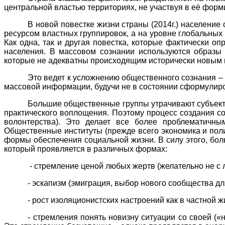
центральной властью территориях, не участвуя в её фор
В новой повестке жизни страны (2014г.) население
ресурсом властных группировок, а на уровне глобальны
Как одна, так и другая повестка, которые фактически 
населения. В массовом сознании используются образы 
которые не адекватны происходящим исторически новым п
Это ведет к усложнению общественного сознания – 
массовой информации, будучи не в состоянии сформулиро
Большие общественные группы утрачивают субъектн
практического воплощения. Поэтому процесс создания с
волонтерства). Это делает все более проблематичны
Общественные институты (прежде всего экономика и пол
формы обеспечения социальной жизни. В силу этого, бо
который проявляется в различных формах:
- стремление ценой любых жертв (желательно не с 
- эскапизм (эмиграция, выбор нового сообщества дл
- рост изоляционистских настроений как в частной 
- стремления понять новизну ситуации со своей (