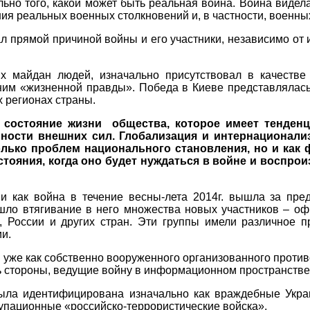
льно того, какой может быть реальная война. Война вид
ия реальных военных столкновений и, в частности, военны
л прямой причиной войны и его участники, независимо от 
 майдан людей, изначально присутствовал в качестве «
 ним «жизненной правды». Победа в Киеве представляла
х регионах страны.
 состояние жизни
общества, которое имеет тенде
ности внешних сил. Глобализация и интернационали
только проблем национального становления, но и как
тояния, когда оно будет нуждаться в войне и воспроиз
и как война в течение весны-лета 2014г. вышла за пред
ошло втягивание в него множества новых участников – о
, России и других стран. Эти группы имели различное 
и.
 уже как собственно вооруженного организованного проти
ть стороны, ведущие войну в информационном пространстве
ыла идентифицирована изначально как враждебные Украи
упационные «российско-террористические войска».