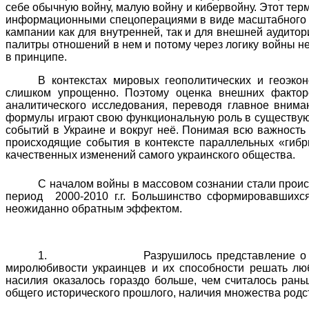
себе обычную войну, малую войну и кибервойну. Этот те
информационными спецоперациями в виде масштабного и
кампании как для внутренней, так и для внешней аудитор
палитры отношений в нем и потому через логику войны не
в принципе.
В контекстах мировых геополитических и геоэко
слишком упрощенно. Поэтому оценка внешних факторо
аналитического исследования, переводя главное внима
формулы играют свою функциональную роль в существующ
событий в Украине и вокруг неё. Понимая всю важность
происходящие события в контексте параллельных «гибр
качественных изменений самого украинского общества.
С началом войны в массовом сознании стали прои
период
2000-2010 г.г. Большинство сформировавшихс
неожиданно обратным эффектом.
1. Разрушилось представление о том, что в
миролюбивости украинцев и их способности решать лю
насилия оказалось гораздо больше, чем считалось ран
общего исторического прошлого, наличия множества родст