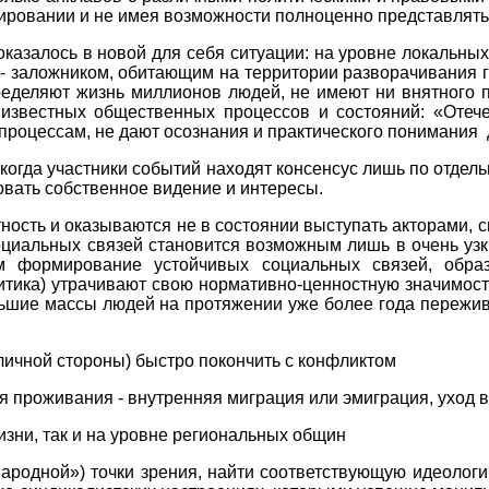
мировании и не имея возможности полноценно представлять
 оказалось в новой для себя ситуации: на уровне локальн
х - заложником, обитающим на территории разворачивания
определяют жизнь миллионов людей, не имеют ни внятного
известных общественных процессов и состояний: «Отече
роцессам, не дают осознания и практического понимания
когда участники событий находят консенсус лишь по отдел
вать собственное видение и интересы.
ость и оказываются не в состоянии выступать акторами, с
оциальных связей становится возможным лишь в очень узк
м формирование устойчивых социальных связей, образ
итика) утрачивают свою нормативно-ценностную значимост
льшие массы людей на протяжении уже более года переж
личной стороны) быстро покончить с конфликтом
я проживания - внутренняя миграция или эмиграция, уход в
жизни, так и на уровне региональных общин
«народной») точки зрения, найти соответствующую идеолог