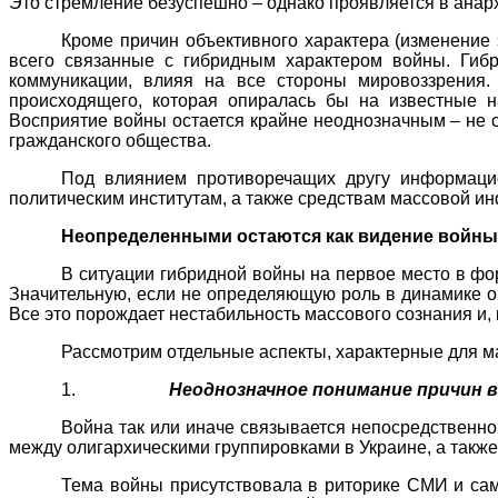
Это стремление безуспешно – однако проявляется в анар
Кроме причин объективного характера (изменение
всего связанные с гибридным характером войны. Гиб
коммуникации, влияя на все стороны мировоззрения.
происходящего, которая опиралась бы на известные н
Восприятие войны остается крайне неоднозначным – не с
гражданского общества.
Под влиянием противоречащих другу информацио
политическим институтам, а также средствам массовой и
Неопределенными остаются как видение войны, 
В ситуации гибридной войны на первое место в ф
Значительную, если не определяющую роль в динамике 
Все это порождает нестабильность массового сознания и, 
Рассмотрим отдельные аспекты, характерные для м
1.
Неоднозначное понимание причин 
Война так или иначе связывается непосредственн
между олигархическими группировками в Украине, а также
Тема войны присутствовала в риторике СМИ и сам