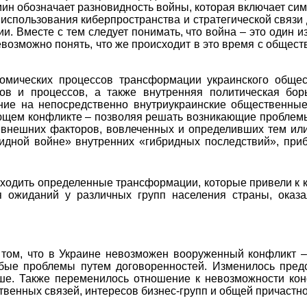
рмин обозначает разновидность войны, которая включает с
спользования киберпространства и стратегической связ
ии. Вместе с тем следует понимать, что война – это один 
возможно понять, что же происходит в это время с общес
номических процессов трансформации украинского обще
в и процессов, а также внутренняя политическая бор
ние на непосредственно внутриукраин
c
кие общественные
ем конфликте – позволяя решать возникающие проблемы 
 внешних факторов, вовлеченных и определивших тем ил
идной войне» внутренних «гибридных последствий», при
сходить определенные трансформации, которые привели к
я ожиданий у различных групп населения страны, оказа
 Украине невозможен вооруженный конфликт – по 
бые проблемы путем договоренностей. Изменилось предс
ьше. Также переменилось отношение к невозможности ко
венных связей, интересов бизнес-групп и общей причастнос