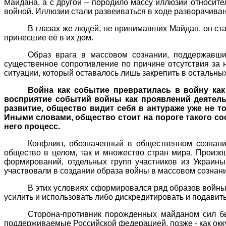
Майдана, а с другой – породило массу иллюзий относите
войной. Иллюзии стали развеиваться в ходе разворачиван
В глазах же людей, не принимавших Майдан, он ста
принесшие её в их дом.
Образ врага в массовом сознании, поддержавших
существенное сопротивление по причине отсутствия за
ситуации, который оставалось лишь закрепить в остальны
Война как событие превратилась в войну как
восприятие событий войны как проявлений деятель
развитие, общество видит себя в антураже уже не 
Иными словами, общество стоит на пороге такого сос
него процесс.
Конфликт, обозначенный в общественном сознани
общество в целом, так и множество стран мира. Произ
формирований, отдельных групп участников из Украины
участвовали в создании образа войны в массовом сознани
В этих условиях сформировался ряд образов войны
усилить и использовать либо дискредитировать и подави
Сторона-противник порожденных майданом
сил б
поддерживаемые Российской федерацией, позже - как окк