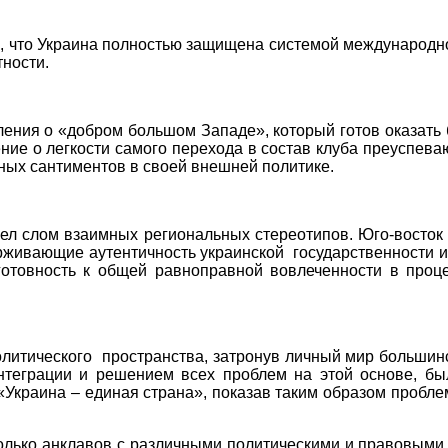
Украина полностью защищена системой международного
тности.
«добром большом Западе», который готов оказать без
ние о легкости самого перехода в состав клуба преуспев
ых сантиментов в своей внешней политике.
взаимных региональных стереотипов. Юго-восток Укра
ерживающие аутентичность украинской
государственности 
отовность к общей равноправной вовлеченности в проце
литического
пространства, затронув личный мир большин
теграции и решением всех проблем на этой основе, был
Украина – единая страна», показав таким образом пробле
колько анклавов с различными политическими и правовым