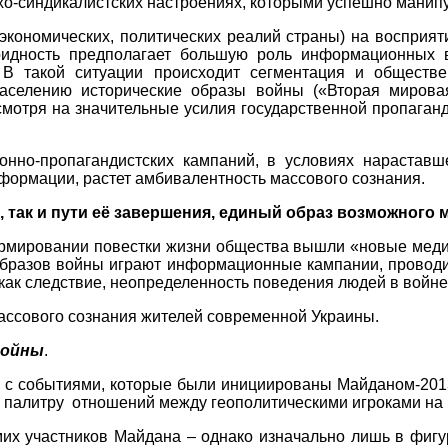
хо-синдикалистских настроениях, которыми успешно манипу
 экономических, политических реалий страны) на восприя
ридность предполагает большую роль информационных в
 В такой ситуации происходит сегментация и обществе
аселению исторические образы войны («Вторая мирова
мотря на значительные усилия государственной пропаганд
нно-пропагандистских кампаний, в условиях нараставш
нформации, растет амбивалентность массового сознания.
так и пути её завершения, единый образ возможного 
ормировании повестки жизни общества вышли «новые мед
образов войны играют информационные кампании, провод
как следствие, неопределенность поведения людей в войне 
ассового сознания жителей современной Украины.
войны
.
о с событиями, которые были инициированы Майданом-201
 палитру
отношений между геополитическими игроками на 
их участников Майдана – однако изначально лишь в фигу