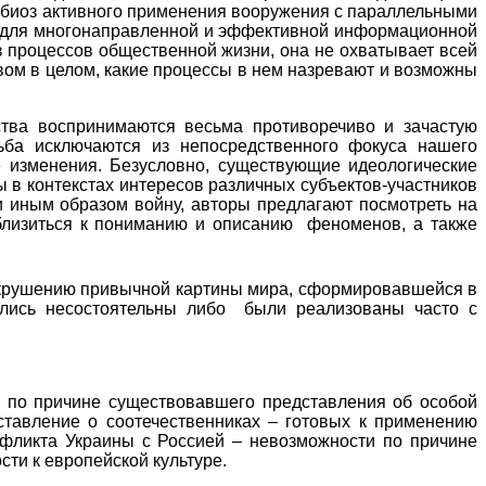
имбиоз активного применения вооружения с параллельными
и для многонаправленной и эффективной информационной
из процессов общественной жизни, она не охватывает всей
твом в целом, какие процессы в нем назревают и возможны
ства воспринимаются весьма противоречиво и зачастую
ьба исключаются из непосредственного фокуса нашего
 изменения. Безусловно, существующие идеологические
в контекстах интересов различных субъектов-участников
и иным образом войну, авторы предлагают посмотреть на
близиться к пониманию и описанию
феноменов, а также
 крушению привычной картины мира, сформировавшейся в
лись несостоятельны либо
были реализованы часто с
причине существовавшего представления об особой
тавление о соотечественниках – готовых к применению
нфликта Украины с Россией – невозможности по причине
ти к европейской культуре.