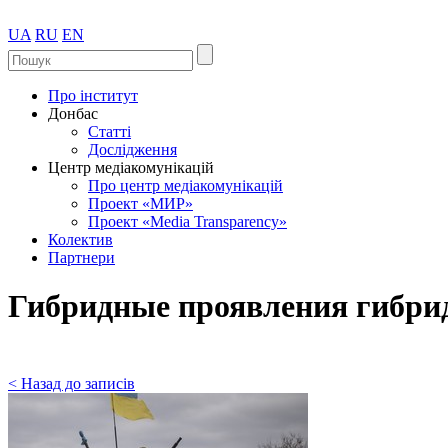
UA
RU
EN
Про інститут
Донбас
Статті
Дослідження
Центр медіакомунікацій
Про центр медіакомунікацій
Проект «МИР»
Проект «Media Transparency»
Колектив
Партнери
Гибридные проявления гибри
< Назад до записів