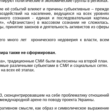
лируют политические и экономические группы в регионах.
тие её событий влияют и причины субъективные – прежде
оздействий на население, ведущихся на всех уровнях
нного сознания - единая и последовательная картины
я», «Афганистан») в массовом сознании не сложилась.
ы, принятие законов и деятельность активистов из сферы
его много лет
хронического недоверия к власти, всем
мира также не сформирован.
иа», традиционные СМИ были вытеснены на второй план.
имые различными субьектами в СМИ и социальных сетях.
на всех её этапах.
3, сконцентрировавшем на себе проблематику отношений
международной арене по поводу проекта Украины.
ративном смысле, как образ и символическое выражение