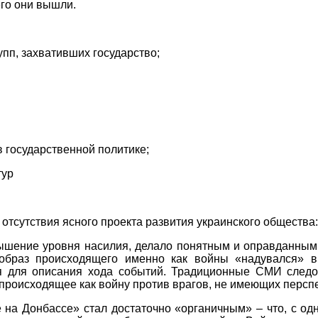
его они вышли.
упп, захвативших государство;
в государственной политике;
тур
 отсутствия ясного проекта развития украинского общества
вышение уровня насилия, делало понятным и оправданным
образ происходящего именно как войны «надувался» в
я для описания хода событий. Традиционные СМИ следо
происходящее как войну против врагов, не имеющих перспе
на Донбассе» стал достаточно «органичным» – что, с одн