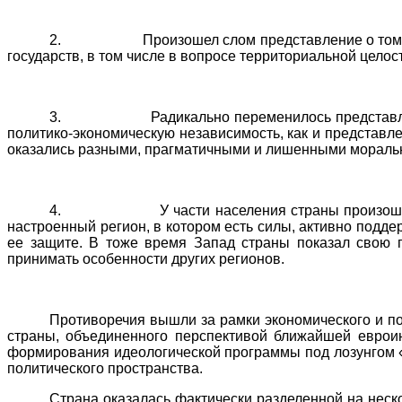
2. Произошел слом представление о том, что 
государств, в том числе в вопросе территориальной целос
3. Радикально переменилось представления о 
политико-экономическую независимость, как и представле
оказались разными, прагматичными и лишенными моральн
4. У части населения страны произошел слом 
настроенный регион, в котором есть силы, активно подд
ее защите. В тоже время Запад страны показал свою г
принимать особенности других регионов.
Противоречия вышли за рамки экономического и по
страны, объединенного перспективой ближайшей евроин
формирования идеологической программы под лозунгом «
политического пространства.
Страна оказалась фактически разделенной на нес