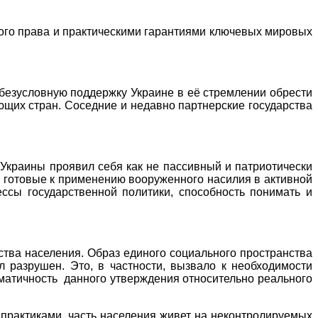
 права и практическими гарантиями ключевых мировых
условную поддержку Украине в её стремлении обрести
ающих стран. Соседние и недавно партнерские государства
ины проявил себя как не пассивный и патриотически
и готовые к применению вооруженного насилия в активной
ссы государственной политики, способность понимать и
ства населения. Образ единого социального пространства
 разрушен. Это, в частности, вызвало к необходимости
матичность
данного утверждения относительно реального
и
практиками,
часть населения живет на неконтролируемых