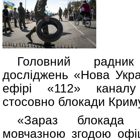
Головний радник 
досліджень «Нова Укр
ефірі «112» каналу
стосовно блокади Криму
«Зараз блокада 
мовчазною згодою офіц