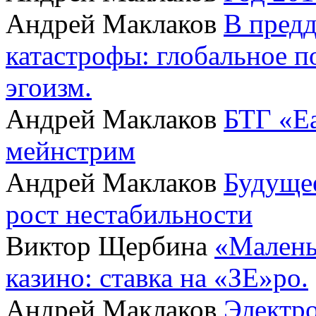
Андрей Маклаков
В пред
катастрофы: глобальное 
эгоизм.
Андрей Маклаков
БТГ «Ea
мейнстрим
Андрей Маклаков
Будущее
рост нестабильности
Виктор Щербина
«Малень
казино: ставка на «ЗЕ»ро.
Андрей Маклаков
Электро