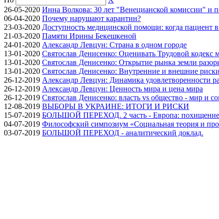
26-05-2020
Инна Волкова: 30 лет "Венецианской комиссии" и 
06-04-2020
Почему нарушают карантин?
23-03-2020
Доступность медицинской помощи: когда пациент в
21-03-2020
Памяти Ирины Бекешкеной
24-01-2020
Александр Левцун: Страна в одном городе
13-01-2020
Святослав Денисенко: Оценивать Трудовой кодекс м
13-01-2020
Святослав Денисенко: Открытие рынка земли разори
13-01-2020
Святослав Денисенко: Внутренние и внешние риски 
26-12-2019
Александр Левцун: Динамика удовлетворенности ра
26-12-2019
Александр Левцун: Ценность мира и цена мира
26-12-2019
Святослав Денисенко: власть vs общество - мир и с
12-08-2019
ВЫБОРЫ В УКРАИНЕ: ИТОГИ И РИСКИ
15-07-2019
БОЛЬШОЙ ПЕРЕХОД. 2 часть - Европа: похищение
04-07-2019
Философский симпозиум «Социальная теория и про
03-07-2019
БОЛЬШОЙ ПЕРЕХОД - аналитический доклад.