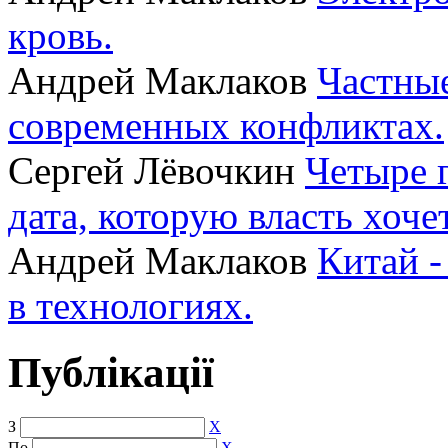
кровь.
Андрей Маклаков
Частные
современных конфликтах.
Сергей Лёвочкин
Четыре 
дата, которую власть хоче
Андрей Маклаков
Китай -
в технологиях.
Публікації
З
X
По
X