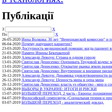
Публікації
З
X
По
X
26-05-2020
Инна Волкова: 30 лет "Венецианской комиссии" и 
06-04-2020
Почему нарушают карантин?
23-03-2020
Доступность медицинской помощи: когда пациент в
21-03-2020
Памяти Ирины Бекешкеной
24-01-2020
Александр Левцун: Страна в одном городе
13-01-2020
Святослав Денисенко: Оценивать Трудовой кодекс м
13-01-2020
Святослав Денисенко: Открытие рынка земли разори
13-01-2020
Святослав Денисенко: Внутренние и внешние риски 
26-12-2019
Александр Левцун: Динамика удовлетворенности ра
26-12-2019
Александр Левцун: Ценность мира и цена мира
26-12-2019
Святослав Денисенко: власть vs общество - мир и с
12-08-2019
ВЫБОРЫ В УКРАИНЕ: ИТОГИ И РИСКИ
15-07-2019
БОЛЬШОЙ ПЕРЕХОД. 2 часть - Европа: похищение
04-07-2019
Философский симпозиум «Социальная теория и про
03-07-2019
БОЛЬШОЙ ПЕРЕХОД - аналитический доклад.