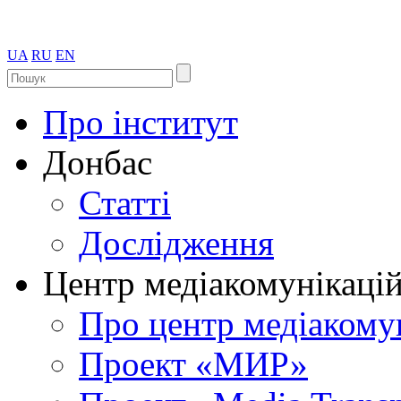
UA
RU
EN
Про інститут
Донбас
Статті
Дослідження
Центр медіакомунікаці
Про центр медіакому
Проект «МИР»