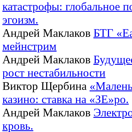
катастрофы: глобальное 
эгоизм.
Андрей Маклаков
БТГ «Ea
мейнстрим
Андрей Маклаков
Будущее
рост нестабильности
Виктор Щербина
«Малень
казино: ставка на «ЗЕ»ро.
Андрей Маклаков
Электро
кровь.