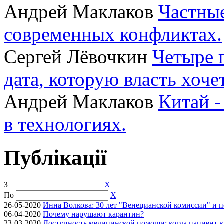
Андрей Маклаков
Частные
современных конфликтах.
Сергей Лёвочкин
Четыре 
дата, которую власть хоче
Андрей Маклаков
Китай -
в технологиях.
Публікації
З
X
По
X
26-05-2020
Инна Волкова: 30 лет "Венецианской комиссии" и 
06-04-2020
Почему нарушают карантин?
23-03-2020
Доступность медицинской помощи: когда пациент в