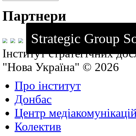
Партнери
Strategic Group So
Інститут стратегічних до
"Нова Україна" © 2026
Про інститут
Донбас
Центр медіакомунікаці
Колектив