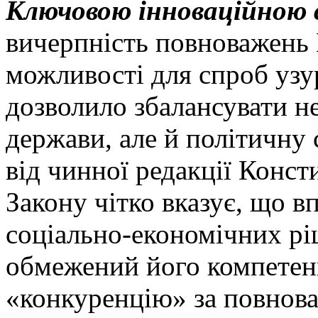
Ключовою інноваційною
вичерпність повноважень 
можливості для спроб узур
дозволило збалансувати н
держави, але й політичну 
від чинної редакції Конст
Закону чітко вказує, що 
соціально-економічних рі
обмежений його компете
«конкуренцію» за повнов