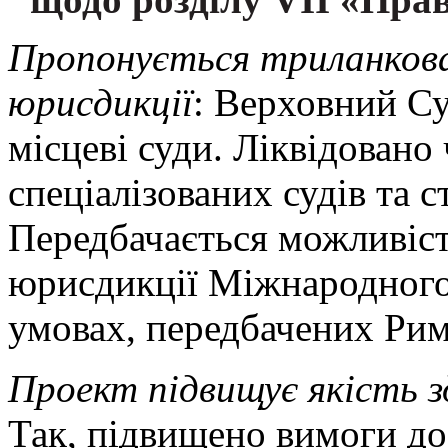
Пропонується триланкова 
юрисдикції
: Верховний Су
місцеві суди. Ліквідован
спеціалізованих судів та с
Передбачається можливіс
юрисдикції Міжнародного
умовах, передбачених Рим
Проект підвищує якість з
Так, підвищено вимоги до 