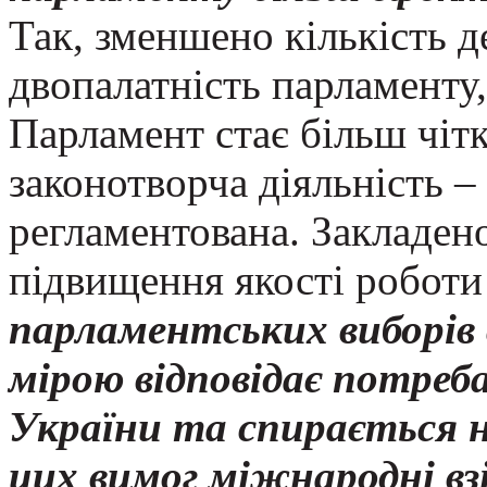
Так, зменшено кількість д
двопалатність парламенту
Парламент стає більш чітк
законотворча діяльність –
регламентована. Закладено
підвищення якості роботи
парламентських виборів 
мірою відповідає потре
України та спирається н
цих вимог міжнародні вз