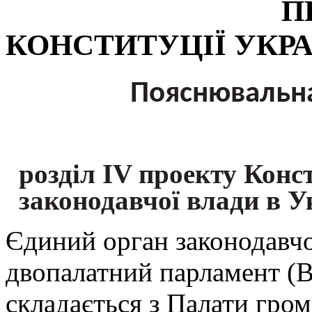
ПРОЕКТ 
КОНСТИТУЦІЇ УКР
Пояснювальна
розділ IV проекту Конст
законодавчої влади в У
Єдиний орган законодавчої
двопалатний парламент (В
складається з Палати гром