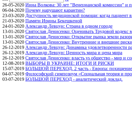
26-05-2020
Инна Волкова: 30 лет "Венецианской комиссии" и 
06-04-2020
Почему нарушают карантин?
23-03-2020
Доступность медицинской помощи: когда пациент в
21-03-2020
Памяти Ирины Бекешкеной
24-01-2020
Александр Левцун: Страна в одном городе
13-01-2020
Святослав Денисенко: Оценивать Трудовой кодекс м
13-01-2020
Святослав Денисенко: Открытие рынка земли разори
13-01-2020
Святослав Денисенко: Внутренние и внешние риски 
26-12-2019
Александр Левцун: Динамика удовлетворенности ра
26-12-2019
Александр Левцун: Ценность мира и цена мира
26-12-2019
Святослав Денисенко: власть vs общество - мир и с
12-08-2019
ВЫБОРЫ В УКРАИНЕ: ИТОГИ И РИСКИ
15-07-2019
БОЛЬШОЙ ПЕРЕХОД. 2 часть - Европа: похищение
04-07-2019
Философский симпозиум «Социальная теория и про
03-07-2019
БОЛЬШОЙ ПЕРЕХОД - аналитический доклад.