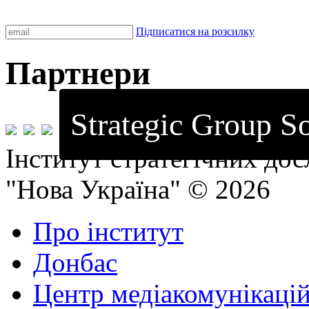
Підписатися на розсилку
Партнери
Strategic Group So
Інститут стратегічних до
"Нова Україна" © 2026
Про інститут
Донбас
Центр медіакомунікаці