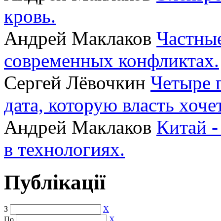
кровь.
Андрей Маклаков
Частные
современных конфликтах.
Сергей Лёвочкин
Четыре 
дата, которую власть хоче
Андрей Маклаков
Китай -
в технологиях.
Публікації
З
X
По
X