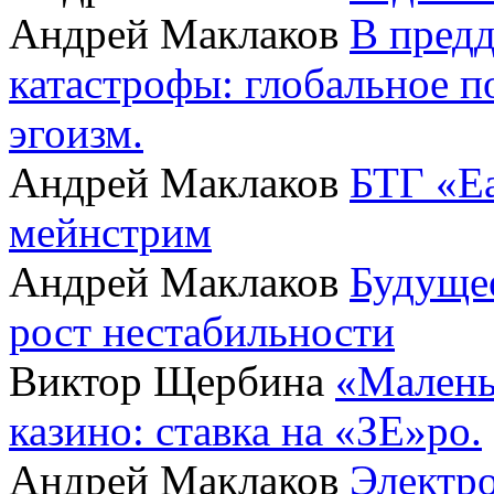
Андрей Маклаков
В пред
катастрофы: глобальное 
эгоизм.
Андрей Маклаков
БТГ «Ea
мейнстрим
Андрей Маклаков
Будущее
рост нестабильности
Виктор Щербина
«Малень
казино: ставка на «ЗЕ»ро.
Андрей Маклаков
Электро